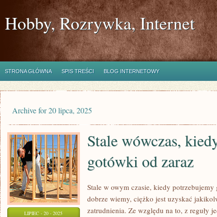
Hobby, Rozrywka, Internet
STRONA GŁÓWNA
SPIS TREŚCI
BLOG INTERNETOWY
Archive for 20 lipca, 2025
Stale wówczas, kied
gotówki od zaraz
Stale w owym czasie, kiedy potrzebujemy
dobrze wiemy, ciężko jest uzyskać jakikol
zatrudnienia. Ze względu na to, z reguły j
LIPIEC - 20 - 2025