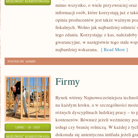
JAKIKOLWIEK
MOŻLIWOŚĆ KOMENTOWANIA
mimo wszystko, o wiele przyzwoiciej oraz p
SPRZĘT
ZOSTAŁA WYŁĄCZONA
informacji osób, które korzystają już z tak
NA
opinia producentów jest także ważnym po
JAKIM
fiskalnych. Wolno jak najbardziej odnieść 
TRZEBA
tego zdania. Korzystając z kas, należałob
PRACOWAĆ
gwarancyjne, w następstwie tego stała wspó
MOŻE
najbardziej wskazana.
[ Read More ]
ODZNACZAĆ
POSTED BY ADMIN
SIĘ
Firmy
Rynek wtórny Najnowocześniejsza technolo
na każdym kroku, a w szczególności moż
różnych dyscyplinach ludzkiej pracy – to 
kontenerów. Również jeżeli weźmiemy pod
usługi czy branżę rolniczą. W każdej z tyc
LIPIEC - 20 - 2025
dokonała się autentyczna intifada jeżeli g
FIRMY
MOŻLIWOŚĆ KOMENTOWANIA