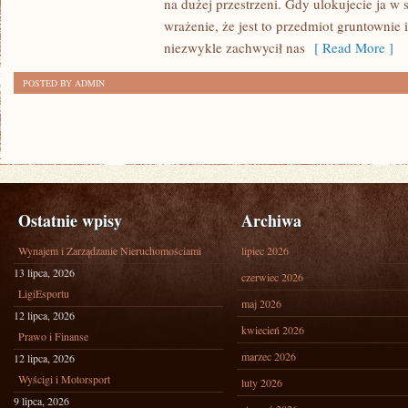
na dużej przestrzeni. Gdy ulokujecie ja w
wrażenie, że jest to przedmiot gruntownie i
niezwykle zachwycił nas
[ Read More ]
POSTED BY ADMIN
Ostatnie wpisy
Archiwa
Wynajem i Zarządzanie Nieruchomościami
lipiec 2026
13 lipca, 2026
czerwiec 2026
LigiEsportu
maj 2026
12 lipca, 2026
kwiecień 2026
Prawo i Finanse
marzec 2026
12 lipca, 2026
Wyścigi i Motorsport
luty 2026
9 lipca, 2026