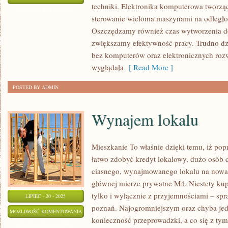
techniki. Elektronika komputerowa tworzą
ZOSTAŁA WYŁĄCZONA
sterowanie wieloma maszynami na odległo
Oszczędzamy również czas wytworzenia d
zwiększamy efektywność pracy. Trudno dzi
bez komputerów oraz elektronicznych roz
wyglądała
[ Read More ]
POSTED BY ADMIN
Wynajem lokalu
Mieszkanie To właśnie dzięki temu, iż po
łatwo zdobyć kredyt lokalowy, dużo osób 
ciasnego, wynajmowanego lokalu na nowato
głównej mierze prywatne M4. Niestety kup
tylko i wyłącznie z przyjemnościami – s
LIPIEC - 20 - 2025
poznań. Najogromniejszym oraz chyba jedy
WYNAJEM
MOŻLIWOŚĆ KOMENTOWANIA
konieczność przeprowadzki, a co się z ty
LOKALU
ZOSTAŁA WYŁĄCZONA