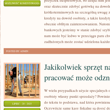
pożyczek ekspresowych, bo dzięki nim je
PILNIE
MOŻLIWOŚĆ KOMENTOWANIA
oraz skutecznie zdobyć gotówkę na dowol
CHCESZ
ZOSTAŁA WYŁĄCZONA
krótkoterminowych na szczególną uwagę z
SKORZYSTAĆ
kredyty na dowód osobisty, a także kredyty
Z
obecnie obfitym zainteresowaniem. Natom
ZASTRZYKU
bankowych jesteśmy w stanie zdobyć szyb
GOTÓWKI?
nam może być ledwo w przeciągu paru chw
JEŚLI
zadłużonych może zostać udzielona każd
TAK
POSTED BY ADMIN
Jakikolwiek sprzęt n
pracować może odzna
W wielu przypadkach użycie specjalnych 
osobisty własny punkt sprzedaży? Powinien
do tekstu to podstawa, nad która powinien
LIPIEC - 20 - 2025
Oczywiście same kasy fiskalne są dosyć d