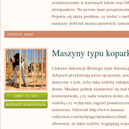
rozmieszczanie w kartonach lektur oraz bi
ekwipunków. Na pewno tanie przeprowadz
Pojawia się także problem, co zrobić z me
mniejszy dobytek można przewieźć samem
POSTED BY ADMIN
Maszyny typu kopar
Ciekawe dekoracje Różnego typu dekoracj
sklepach przykuwają nasze spojrzenia, po
marzymy o tym, żeby taką ozdobę zakupić
domu. Musimy jednak zastanowić się nad 
konweniowała, czy nada wnętrzu domu cha
LIPIEC - 20 - 2025
ozdobą czy wyłącznie zagraci pomieszczen
MASZYNY
MOŻLIWOŚĆ KOMENTOWANIA
ustawiona. Odiwedź http://www.manual-
TYPU
ZOSTAŁA WYŁĄCZONA
collection.com/webpage/aktualnosci.html .
KOPARKA
albowiem, że takie ozdoby wyglądają wspan