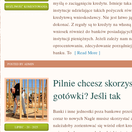
myślą o zaciągnięciu kredytu. Istnieje taka
STALE
MOŻLIWOŚĆ KOMENTOWANIA
instytucje udzielające takich pożyczek rów
WÓWCZAS,
ZOSTAŁA WYŁĄCZONA
kredytową wnioskodawcy. Nie jest łatwo ją
KIEDY
dokonać. Z reguły są to kredyty na własną
POTRZEBUJEMY
wniosek również do banków posiadających t
GOTÓWKI
instytucji pieniężnych. Jeżeli zależy nam
OD
oprocentowaniu, zdecydowanie porządniej j
ZARAZ
banku. To
[ Read More ]
POSTED BY ADMIN
Pilnie chcesz skorzys
gotówki? Jeśli tak
Banki i inne jednostki poza bankowe prze
coraz to nowych Nagle musisz skorzystać z
należałoby zorientować się wśród ofert k
LIPIEC - 20 - 2025