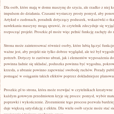
Dla osób, które mają w domu maszynę do szycia, ale rzadko z niej k
impulsem do działania. Czasami wystarczy prosty pomysł, aby ponow
Artykuł o zasłonach, poradnik dotyczący poduszek, wskazówki o tka
nawlekania maszyny mogą sprawić, że czytelnik zdecyduje się wyjąć 
rozpocząć projekt. Proszkic.pl może więc pełnić funkcję zachęty do 
Strona może zainteresować również osoby, które lubią łączyć funkcjo
ważne jest, aby projekt nie tylko dobrze wyglądał, ale też był wygo
potrzeb. Dotyczy to zarówno ubrań, jak i elementów wyposażenia d
powinna ładnie się układać, poduszka powinna być wygodna, pokro
krzesła, a ubranie powinno zapewniać swobodę ruchów. Porady publ
pomagać w osiąganiu takich efektów poprzez dokładniejsze planowa
Proszkic.pl to strona, która może rozwijać w czytelnikach kreatywne
każdym gotowym przedmiotem kryje się proces: pomysł, wybór mater
poprawki i wykończenie. Zrozumienie tego procesu pozwala bardziej
daje większą satysfakcję z efektu. Dla wielu osób szycie może stać s