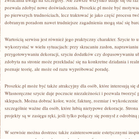
zwracania uwagi na szczegóły. Nie zawsze wszystko udaje się od razu
pozwala zdobyć nowe doświadczenia. Proszkic.pl może być motywac
po pierwszych trudnościach, lecz traktować je jako część procesu tw
dobranym poradom nawet trudniejsze zagadnienia mogą stać się bard
Wartością serwisu jest również jego praktyczny charakter. Szycie to 
wykorzystać w wielu sytuacjach: przy skracaniu zasłon, naprawianiu
przygotowywaniu dekoracji, szyciu dodatków czy dopasowywaniu ub
zdobyta na stronie może przekładać się na konkretne działania i realn
poznaje teorię, ale może od razu wypróbować poradę.
Proszkic.pl może być także atrakcyjny dla osób, które interesują si
Własnoręczne szycie daje poczucie niezależności i pozwala tworzyć 
sklepach. Można dobrać kolor, wzór, fakturę, rozmiar i wykończenie d
szczególnie ważne dla osób, które lubią nietypowe dekoracje. Stron
projekty są w zasięgu ręki, jeśli tylko połączy się pomysł z odrobiną 
W serwisie można dostrzec także zainteresowanie estetycznymi inspi