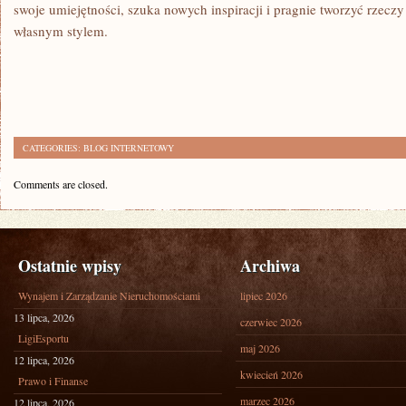
swoje umiejętności, szuka nowych inspiracji i pragnie tworzyć rzeczy 
własnym stylem.
CATEGORIES:
BLOG INTERNETOWY
Comments are closed.
Ostatnie wpisy
Archiwa
Wynajem i Zarządzanie Nieruchomościami
lipiec 2026
13 lipca, 2026
czerwiec 2026
LigiEsportu
maj 2026
12 lipca, 2026
kwiecień 2026
Prawo i Finanse
marzec 2026
12 lipca, 2026