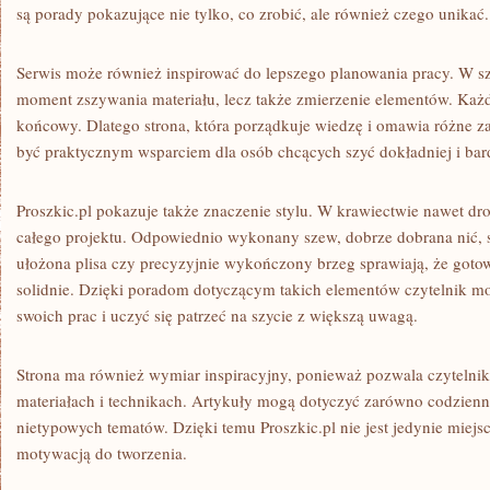
są porady pokazujące nie tylko, co zrobić, ale również czego unikać.
Serwis może również inspirować do lepszego planowania pracy. W szy
moment zszywania materiału, lecz także zmierzenie elementów. Każ
końcowy. Dlatego strona, która porządkuje wiedzę i omawia różne z
być praktycznym wsparciem dla osób chcących szyć dokładniej i bar
Proszkic.pl pokazuje także znaczenie stylu. W krawiectwie nawet dr
całego projektu. Odpowiednio wykonany szew, dobrze dobrana nić, s
ułożona plisa czy precyzyjnie wykończony brzeg sprawiają, że goto
solidnie. Dzięki poradom dotyczącym takich elementów czytelnik m
swoich prac i uczyć się patrzeć na szycie z większą uwagą.
Strona ma również wymiar inspiracyjny, ponieważ pozwala czytelni
materiałach i technikach. Artykuły mogą dotyczyć zarówno codzienny
nietypowych tematów. Dzięki temu Proszkic.pl nie jest jedynie miejsc
motywacją do tworzenia.