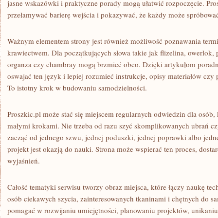
jasne wskazówki i praktyczne porady mogą ułatwić rozpoczęcie. Pro
przełamywać barierę wejścia i pokazywać, że każdy może spróbowa
Ważnym elementem strony jest również możliwość poznawania termi
krawiectwem. Dla początkujących słowa takie jak flizelina, owerlok, 
organza czy chambray mogą brzmieć obco. Dzięki artykułom pora
oswajać ten język i lepiej rozumieć instrukcje, opisy materiałów czy
To istotny krok w budowaniu samodzielności.
Proszkic.pl może stać się miejscem regularnych odwiedzin dla osób, k
małymi krokami. Nie trzeba od razu szyć skomplikowanych ubrań cz
zacząć od jednego szwu, jednej poduszki, jednej poprawki albo jed
projekt jest okazją do nauki. Strona może wspierać ten proces, dost
wyjaśnień.
Całość tematyki serwisu tworzy obraz miejsca, które łączy naukę techn
osób ciekawych szycia, zainteresowanych tkaninami i chętnych do s
pomagać w rozwijaniu umiejętności, planowaniu projektów, unikani