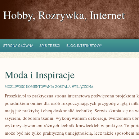
Hobby, Rozrywka, Internet
STRONA GŁÓWNA
SPIS TREŚCI
BLOG INTERNETOWY
Moda i Inspiracje
MODA
MOŻLIWOŚĆ KOMENTOWANIA
ZOSTAŁA WYŁĄCZONA
I
Proszkic.pl to praktyczna strona internetowa poświęcona projektom k
INSPIRACJE
poradnikiem online dla osób rozpoczynających przygodę z igłą i nitką
mają już praktykę i chcą doskonalić technikę. Serwis skupia się na
szyciem, doborem tkanin, wykonywaniem dekoracji, tworzeniem ubr
wykorzystywaniem różnych technik krawieckich w praktyce. To portal
może być nie tylko praktyczną umiejętnością, lecz także sposobem