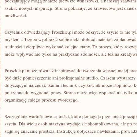
początkujący mogą znaleźć pierwsze wskazówki, a bardziej zaawa
szukać nowych inspiracji. Strona pokazuje, że krawiectwo jest dziedz
możliwości.
Czytelnik odwiedzający Proszkic.pl może odkryć, że szycie to nie tyl
myślenia. Trzeba wyobrazić sobie efekt, dobrać materiał, zaplanować
trudności i cierpliwie wykonać kolejne etapy. To proces, który rozwij
może wpływać nie tylko na praktyczne zdolności, ale też na kreatyw
Proszkic.pl może również inspirować do tworzenia własnej małej pra
być duże pomieszczenie ani profesjonalne studio. Czasem wystarczy
dotyczącym narzędzi, tkanin i technik użytkownik może stopniowo 
potrzebne do wygodnej pracy. Strona może więc wspierać nie tylko n
organizację całego procesu twórczego.
Szczególnie wartościowe są treści, które pomagają przełamać począ
szycia. Dla wielu osób maszyna wydaje się skomplikowana, ale po p
staje się znacznie prostsza. Instrukcje dotyczące nawlekania, prowad