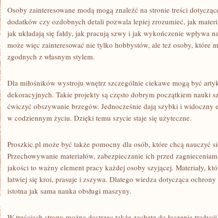
Osoby zainteresowane modą mogą znaleźć na stronie treści dotyczące
dodatków czy ozdobnych detali pozwala lepiej zrozumieć, jak materi
jak układają się fałdy, jak pracują szwy i jak wykończenie wpływa na
może więc zainteresować nie tylko hobbystów, ale też osoby, które 
zgodnych z własnym stylem.
Dla miłośników wystroju wnętrz szczególnie ciekawe mogą być artyk
dekoracyjnych. Takie projekty są często dobrym początkiem nauki s
ćwiczyć obszywanie brzegów. Jednocześnie dają szybki i widoczny 
w codziennym życiu. Dzięki temu szycie staje się użyteczne.
Proszkic.pl może być także pomocny dla osób, które chcą nauczyć się
Przechowywanie materiałów, zabezpieczanie ich przed zagnieceniami
jakości to ważny element pracy każdej osoby szyjącej. Materiały, k
łatwiej się kroi, prasuje i zszywa. Dlatego wiedza dotycząca ochron
istotna jak sama nauka obsługi maszyny.
W treściach strony można dostrzec także zachętę do łączenia tradycj