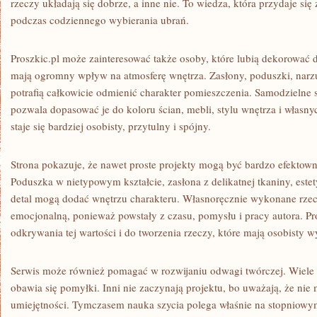
rzeczy układają się dobrze, a inne nie. To wiedza, która przydaje się
podczas codziennego wybierania ubrań.
Proszkic.pl może zainteresować także osoby, które lubią dekorować 
mają ogromny wpływ na atmosferę wnętrza. Zasłony, poduszki, narz
potrafią całkowicie odmienić charakter pomieszczenia. Samodzielne 
pozwala dopasować je do koloru ścian, mebli, stylu wnętrza i włas
staje się bardziej osobisty, przytulny i spójny.
Strona pokazuje, że nawet proste projekty mogą być bardzo efektowne
Poduszka w nietypowym kształcie, zasłona z delikatnej tkaniny, est
detal mogą dodać wnętrzu charakteru. Własnoręcznie wykonane rzec
emocjonalną, ponieważ powstały z czasu, pomysłu i pracy autora. P
odkrywania tej wartości i do tworzenia rzeczy, które mają osobisty w
Serwis może również pomagać w rozwijaniu odwagi twórczej. Wiele os
obawia się pomyłki. Inni nie zaczynają projektu, bo uważają, że nie
umiejętności. Tymczasem nauka szycia polega właśnie na stopniowym 