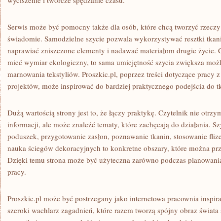
wyciszenie i twórcze spędzanie czasu.
Serwis może być pomocny także dla osób, które chcą tworzyć rzeczy 
świadomie. Samodzielne szycie pozwala wykorzystywać resztki tkanin
naprawiać zniszczone elementy i nadawać materiałom drugie życie. 
mieć wymiar ekologiczny, to sama umiejętność szycia zwiększa możl
marnowania tekstyliów. Proszkic.pl, poprzez treści dotyczące pracy 
projektów, może inspirować do bardziej praktycznego podejścia do t
Dużą wartością strony jest to, że łączy praktykę. Czytelnik nie otrz
informacji, ale może znaleźć tematy, które zachęcają do działania. Sz
poduszek, przygotowanie zasłon, poznawanie tkanin, stosowanie flize
nauka ściegów dekoracyjnych to konkretne obszary, które można prz
Dzięki temu strona może być użyteczna zarówno podczas planowania
pracy.
Proszkic.pl może być postrzegany jako internetowa pracownia inspir
szeroki wachlarz zagadnień, które razem tworzą spójny obraz świata 