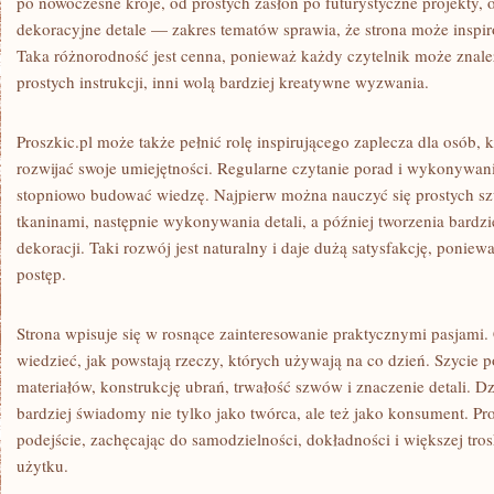
po nowoczesne kroje, od prostych zasłon po futurystyczne projekty
dekoracyjne detale — zakres tematów sprawia, że strona może inspir
Taka różnorodność jest cenna, ponieważ każdy czytelnik może znaleźć
prostych instrukcji, inni wolą bardziej kreatywne wyzwania.
Proszkic.pl może także pełnić rolę inspirującego zaplecza dla osób, 
rozwijać swoje umiejętności. Regularne czytanie porad i wykonywan
stopniowo budować wiedzę. Najpierw można nauczyć się prostych s
tkaninami, następnie wykonywania detali, a później tworzenia bardz
dekoracji. Taki rozwój jest naturalny i daje dużą satysfakcję, ponie
postęp.
Strona wpisuje się w rosnące zainteresowanie praktycznymi pasjami.
wiedzieć, jak powstają rzeczy, których używają na co dzień. Szycie 
materiałów, konstrukcję ubrań, trwałość szwów i znaczenie detali. Dz
bardziej świadomy nie tylko jako twórca, ale też jako konsument. Pro
podejście, zachęcając do samodzielności, dokładności i większej tr
użytku.