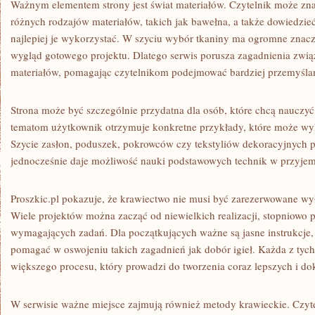
Ważnym elementem strony jest świat materiałów. Czytelnik może zn
różnych rodzajów materiałów, takich jak bawełna, a także dowiedzieć
najlepiej je wykorzystać. W szyciu wybór tkaniny ma ogromne znacz
wygląd gotowego projektu. Dlatego serwis porusza zagadnienia zwią
materiałów, pomagając czytelnikom podejmować bardziej przemyśla
Strona może być szczególnie przydatna dla osób, które chcą nauczyć 
tematom użytkownik otrzymuje konkretne przykłady, które może w
Szycie zasłon, poduszek, pokrowców czy tekstyliów dekoracyjnych 
jednocześnie daje możliwość nauki podstawowych technik w przyjem
Proszkic.pl pokazuje, że krawiectwo nie musi być zarezerwowane wył
Wiele projektów można zacząć od niewielkich realizacji, stopniowo 
wymagających zadań. Dla początkujących ważne są jasne instrukcje, 
pomagać w oswojeniu takich zagadnień jak dobór igieł. Każda z tych 
większego procesu, który prowadzi do tworzenia coraz lepszych i do
W serwisie ważne miejsce zajmują również metody krawieckie. Czyte