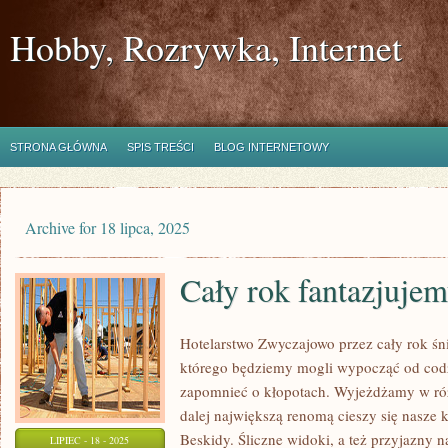
Hobby, Rozrywka, Internet
STRONA GŁÓWNA
SPIS TREŚCI
BLOG INTERNETOWY
Archive for 18 lipca, 2025
Cały rok fantazjujem
Hotelarstwo Zwyczajowo przez cały rok śn
którego będziemy mogli wypocząć od cod
zapomnieć o kłopotach. Wyjeżdżamy w ró
dalej największą renomą cieszy się nasze 
Beskidy. Śliczne widoki, a też przyjazny 
LIPIEC - 18 - 2025