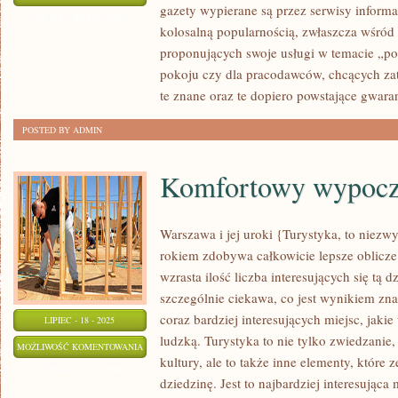
gazety wypierane są przez serwisy informac
ZOSTAŁA WYŁĄCZONA
kolosalną popularnością, zwłaszcza wśród
proponujących swoje usługi w temacie „p
pokoju czy dla pracodawców, chcących za
te znane oraz te dopiero powstające gwara
POSTED BY ADMIN
Komfortowy wypoc
Warszawa i jej uroki {Turystyka, to niezw
rokiem zdobywa całkowicie lepsze oblicze
wzrasta ilość liczba interesujących się tą d
szczególnie ciekawa, co jest wynikiem zn
coraz bardziej interesujących miejsc, jak
LIPIEC - 18 - 2025
ludzką. Turystyka to nie tylko zwiedzanie,
KOMFORTOWY
MOŻLIWOŚĆ KOMENTOWANIA
kultury, ale to także inne elementy, które
WYPOCZYNEK
ZOSTAŁA WYŁĄCZONA
dziedzinę. Jest to najbardziej interesując