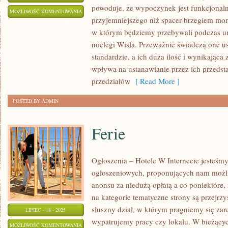
powoduje, że wypoczynek jest funkcjonaln
CAŁY
MOŻLIWOŚĆ KOMENTOWANIA
przyjemniejszego niż spacer brzegiem mor
ROK
ZOSTAŁA WYŁĄCZONA
w którym będziemy przebywali podczas u
FANTAZJUJEMY
noclegi Wisła. Przeważnie świadczą one u
O
standardzie, a ich duża ilość i wynikająca
URLOPIE
wpływa na ustanawianie przez ich przedsta
przedziałów
[ Read More ]
POSTED BY ADMIN
Ferie
Ogłoszenia – Hotele W Internecie jesteśmy
ogłoszeniowych, proponujących nam możli
anonsu za niedużą opłatą a co poniektóre,
na kategorie tematyczne strony są przejrzy
słuszny dział, w którym pragniemy się zar
LIPIEC - 18 - 2025
wypatrujemy pracy czy lokalu. W bieżącyc
FERIE
MOŻLIWOŚĆ KOMENTOWANIA