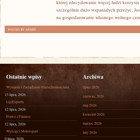
której zdecydowanie więcej ludzi korzysta
szczególnie dużo wspaniałych przeżyć. Jes
na gospodarowanie własnego wolnego czas
POSTED BY ADMIN
Ostatnie wpisy
Archiwa
Wynajem i Zarządzanie Nieruchomościami
lipiec 2026
13 lipca, 2026
czerwiec 2026
LigiEsportu
maj 2026
12 lipca, 2026
kwiecień 2026
Prawo i Finanse
marzec 2026
12 lipca, 2026
Wyścigi i Motorsport
luty 2026
9 lipca, 2026