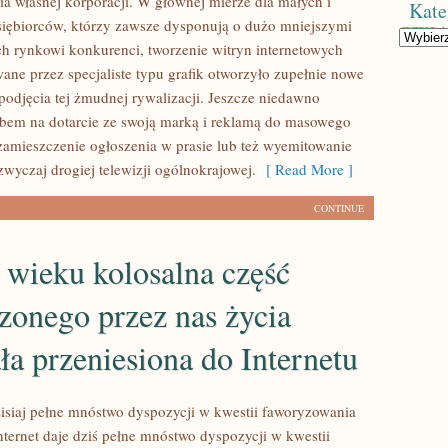
 własnej korporacji. W głównej mierze dla małych i
Kate
siębiorców, którzy zawsze dysponują o dużo mniejszymi
Kategorie
ich rynkowi konkurenci, tworzenie witryn internetowych
e przez specjaliste typu grafik otworzyło zupełnie nowe
podjęcia tej żmudnej rywalizacji. Jeszcze niedawno
bem na dotarcie ze swoją marką i reklamą do masowego
zamieszczenie ogłoszenia w prasie lub też wyemitowanie
wyczaj drogiej telewizji ogólnokrajowej.
[ Read More ]
CONTINUE
wieku kolosalna część
zonego przez nas życia
ła przeniesiona do Internetu
dzisiaj pełne mnóstwo dyspozycji w kwestii faworyzowania
nternet daje dziś pełne mnóstwo dyspozycji w kwestii