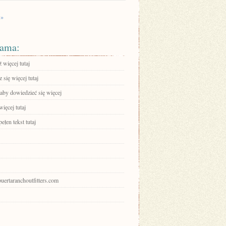
 »
ama:
 więcej tutaj
się więcej tutaj
 aby dowiedzieć się więcej
ięcej tutaj
ełen tekst tutaj
apuertaranchoutfitters.com