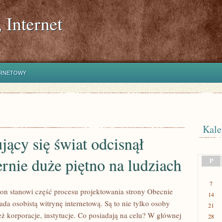
 Internet
ERNETOWY
Kale
jący się świat odcisnął
rnie duże piętno na ludziach
P
7
ron stanowi część procesu projektowania strony Obecnie
14
da osobistą witrynę internetową. Są to nie tylko osoby
21
eż korporacje, instytucje. Co posiadają na celu? W głównej
28