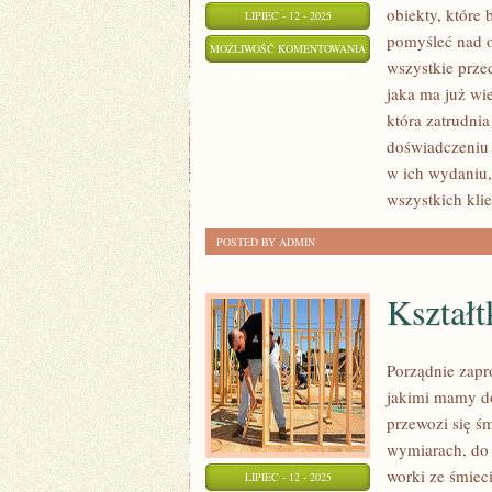
obiekty, które 
LIPIEC - 12 - 2025
pomyśleć nad o
KOŁNIERZE
MOŻLIWOŚĆ KOMENTOWANIA
wszystkie prze
STALOWE
ZOSTAŁA WYŁĄCZONA
jaka ma już wi
która zatrudni
doświadczeniu 
w ich wydaniu,
wszystkich klie
POSTED BY ADMIN
Kształt
Porządnie zapr
jakimi mamy do
przewozi się śm
wymiarach, do 
worki ze śmieci
LIPIEC - 12 - 2025