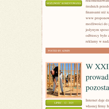
rekomendowania
SZYFROWANIE
MOŻLIWOŚĆ KOMENTOWANIA
średnich przed
WITRYN
ZOSTAŁA WYŁĄCZONA
finansami niż 
STANOWI
www proponowan
CZĄSTKA
możliwości do 
PROCESU
jedynym sposo
PROJEKTOWANIA
odbiorcy było 
WITRYNY
reklamy w nadz
POSTED BY ADMIN
W XXI 
prowad
pozosta
Internet daje 
LIPIEC - 12 - 2025
własnej firmy I