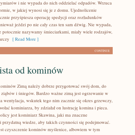
ymiarów i nie wypada do nich oddzielać odpadów. Wrzuca
 formie, w jakiej wynosi się je z domu. Ujednolicenie
cznie przyśpiesza operację spedycji oraz rozładunków
nieważ jeździ po nie cały czas ten sam dźwig. Nie wypada,
re potocznie nazywamy śmieciarkami, miały wiele rodzajów,
arczy
[ Read More ]
CONTINUE
lista od kominów
 kominów Zimą należy dobrze przygotować swój dom, do
 ziąbów i śniegów. Bardzo ważne zimą jest ogrzewanie w
a wentylacja, wskutek tego nim zacznie się okres grzewczy,
ołać kominiarza, by zdziałał on lustrację komina i pieca.
olicy jest kominiarz Skawina, jaki ma znaczne
i przydatną wiedze, aby takich czynności się podejmować.
est czyszczenie kominów myślenice, albowiem w tym