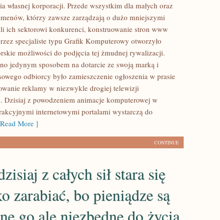
 własnej korporacji. Przede wszystkim dla małych oraz
smenów, którzy zawsze zarządzają o dużo mniejszymi
eli ich sektorowi konkurenci, konstruowanie stron www
zez specjaliste typu Grafik Komputerowy otworzyło
rskie możliwości do podjęcia tej żmudnej rywalizacji.
no jedynym sposobem na dotarcie ze swoją marką i
owego odbiorcy było zamieszczenie ogłoszenia w prasie
owanie reklamy w niezwykle drogiej telewizji
. Dzisiaj z powodzeniem animacje komputerowej w
trakcyjnymi internetowymi portalami wystarczą do
Read More ]
CONTINUE
zisiaj z całych sił stara się
ko zarabiać, bo pieniądze są
ne go ale niezbędne do życia