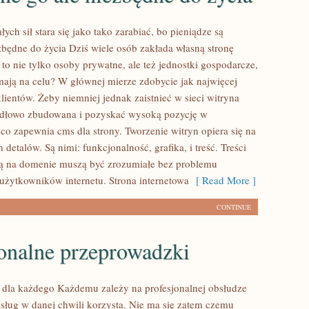
łych sił stara się jako tako zarabiać, bo pieniądze są
zbędne do życia Dziś wiele osób zakłada własną stronę
 to nie tylko osoby prywatne, ale też jednostki gospodarcze,
 mają na celu? W głównej mierze zdobycie jak najwięcej
lientów. Żeby niemniej jednak zaistnieć w sieci witryna
idłowo zbudowana i pozyskać wysoką pozycję w
co zapewnia cms dla strony. Tworzenie witryn opiera się na
h detalów. Są nimi: funkcjonalność, grafika, i treść. Treści
są na domenie muszą być zrozumiałe bez problemu
 użytkowników internetu. Strona internetowa
[ Read More ]
CONTINUE
jonalne przeprowadzki
dla każdego Każdemu zależy na profesjonalnej obsłudze
 usług w danej chwili korzysta. Nie ma się zatem czemu