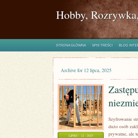
Hobby, Rozrywka,
STRONA GŁÓWNA
SPIS TREŚCI
BLOG INT
Archive for 12 lipca, 2025
Zastępu
niezmie
Szyfrowanie st
dużo osób zakła
prywatne, ale t
LIPIEC - 12 - 2025