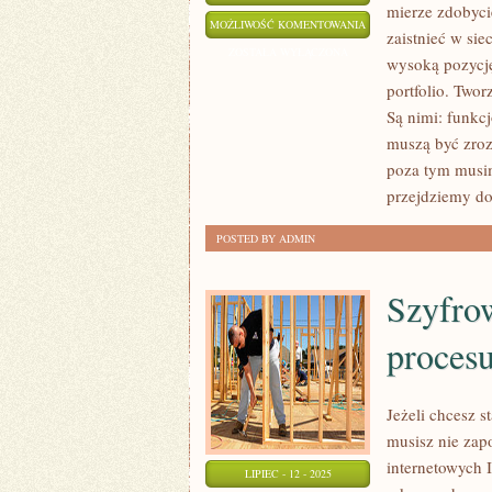
mierze zdobyci
ZASTĘPUJĄCY
MOŻLIWOŚĆ KOMENTOWANIA
zaistnieć w si
SIĘ
ZOSTAŁA WYŁĄCZONA
wysoką pozycj
ŚWIAT
portfolio. Twor
ODCISNĄŁ
Są nimi: funkcjo
NIEZMIERNIE
muszą być zroz
DUŻE
poza tym musim
PIĘTNO
przejdziemy do 
NA
POSTED BY ADMIN
LUDZIACH
Szyfrow
procesu
Jeżeli chcesz s
musisz nie zap
internetowych 
LIPIEC - 12 - 2025