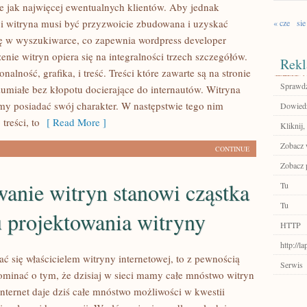
e jak najwięcej ewentualnych klientów. Aby jednak
eci witryna musi być przyzwoicie zbudowana i uzyskać
« cze
sie
ę w wyszukiwarce, co zapewnia wordpress developer
zenie witryn opiera się na integralności trzech szczegółów.
Rekl
nalność, grafika, i treść. Treści które zawarte są na stronie
Sprawdź
umiałe bez kłopotu docierające do internautów. Witryna
y posiadać swój charakter. W następstwie tego nim
Dowiedz 
treści, to
[ Read More ]
Kliknij,
Zobacz w
CONTINUE
Zobacz p
anie witryn stanowi cząstka
Tu
Tu
 projektowania witryny
HTTP
http://l
tać się właścicielem witryny internetowej, to z pewnością
Serwis
ominać o tym, że dzisiaj w sieci mamy całe mnóstwo witryn
Internet daje dziś całe mnóstwo możliwości w kwestii