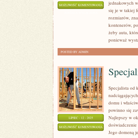
jednakowych w
KSZTAŁTKI
MOŻLIWOŚĆ KOMENTOWANIA
się je w takiej
ŻELIWNE
ZOSTAŁA WYŁĄCZONA
rozmiarów, zna
kontenerów, po
żeby auta, któ
ponieważ wyst
POSTED BY ADMIN
Specja
Specjalista od
nadciągających
domu i właściw
powinno się zaw
Najlepszy w ok
LIPIEC - 12 - 2025
doświadczenie 
SPECJALISTA
MOŻLIWOŚĆ KOMENTOWANIA
Jego domeną j
OD
ZOSTAŁA WYŁĄCZONA