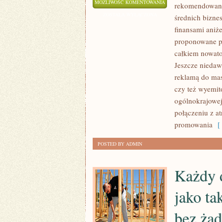
W
MOŻLIWOŚĆ KOMENTOWANIA
rekomendowania
XXI
ZOSTAŁA WYŁĄCZONA
średnich bizne
WIEKU
finansami aniż
KOLOSALNA
proponowane pr
CZĘŚĆ
całkiem nowato
PROWADZONEGO
Jeszcze niedaw
reklamą do mas
PRZEZ
czy też wyemit
NAS
ogólnokrajowej
ŻYCIA
połączeniu z a
POZOSTAŁA
promowania
[ 
PRZENIESIONA
DO
POSTED BY ADMIN
INTERNETU
Każdy d
jako ta
bez żad