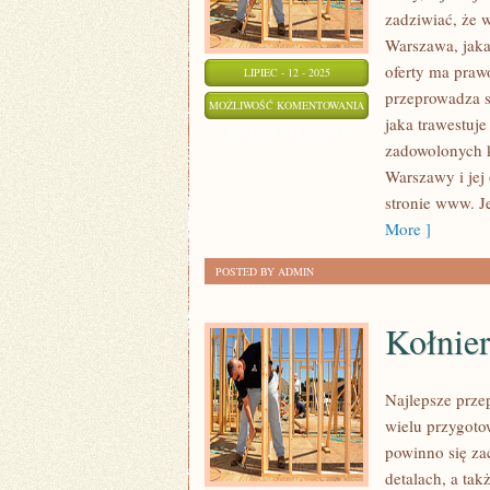
GO
zadziwiać, że 
ALE
Warszawa, jaka
NIEZBĘDNE
oferty ma praw
LIPIEC - 12 - 2025
przeprowadza si
DO
PROFESJONALNE
MOŻLIWOŚĆ KOMENTOWANIA
jaka trawestuje
ŻYCIA
PRZEPROWADZKI
ZOSTAŁA WYŁĄCZONA
zadowolonych k
Warszawy i jej 
stronie www. Je
More ]
POSTED BY ADMIN
Kołnier
Najlepsze prz
wielu przygotow
powinno się za
detalach, a ta