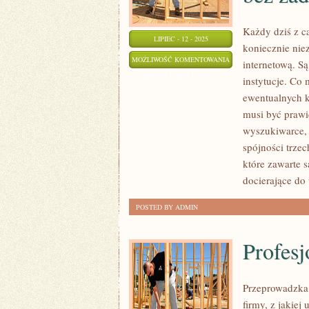
Każdy dziś z ca
LIPIEC - 12 - 2025
koniecznie nie
KAŻDY
MOŻLIWOŚĆ KOMENTOWANIA
internetową. Są
DZISIAJ
ZOSTAŁA WYŁĄCZONA
instytucje. Co
Z
ewentualnych k
CAŁYCH
musi być praw
SIŁ
wyszukiwarce, 
STARA
spójności trzec
które zawarte 
SIĘ
docierające do
JAKO
TAKO
POSTED BY ADMIN
ZARABIAĆ,
BO
Profes
PIENIĄDZE
SĄ
BEZ
Przeprowadzka 
ŻADNE
firmy, z jakiej