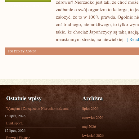
zdrowie? Nierzadko jest tak, że choć może
DBAĆ
ZOSTAŁA WYŁĄCZONA
zadbanie o swój organizm to katorga, to 
O
założyć, że to w 100% prawda. Ogólnie nie j
ZDROWIE
coś trudnego, niemożliwego, to tylko wym
WŁASNEGO
takie, że chociaż Japończycy są taką nacją
DZIECKA?
nieustannym stresie, na niewielkiej
[ Read
POSTED BY ADMIN
Ostatnie wpisy
Archiwa
Wynajem i Zarządzanie Nieruchomościami
lipiec 2026
13 lipca, 2026
czerwiec 2026
LigiEsportu
maj 2026
12 lipca, 2026
kwiecień 2026
Prawo i Finanse