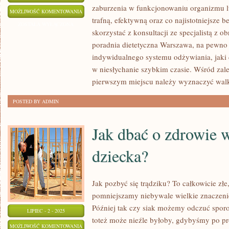
zaburzenia w funkcjonowaniu organizmu 
PROBLEMY
MOŻLIWOŚĆ KOMENTOWANIA
trafną, efektywną oraz co najistotniejsze b
SKÓRNE
ZOSTAŁA WYŁĄCZONA
skorzystać z konsultacji ze specjalistą z o
KOBIET
poradnia dietetyczna Warszawa, na pewn
indywidualnego systemu odżywiania, jaki 
w niesłychanie szybkim czasie. Wśród zale
pierwszym miejscu należy wyznaczyć wal
POSTED BY ADMIN
Jak dbać o zdrowie 
dziecka?
Jak pozbyć się trądziku? To całkowicie złe
pomniejszamy niebywale wielkie znaczenie
Później tak czy siak możemy odczuć spor
LIPIEC - 2 - 2025
toteż może nieźle byłoby, gdybyśmy po pro
JAK
MOŻLIWOŚĆ KOMENTOWANIA