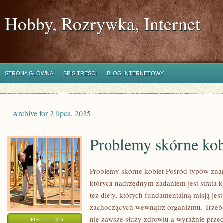
Hobby, Rozrywka, Internet
STRONA GŁÓWNA
SPIS TREŚCI
BLOG INTERNETOWY
Archive for 2 lipca, 2025
Problemy skórne kob
Problemy skórne kobiet Pośród typów znany
których nadrzędnym zadaniem jest strata 
też diety, których fundamentalną misją jes
zachodzących wewnątrz organizmu. Trzeba 
nie zawsze służy zdrowiu a wyraźnie prze
LIPIEC - 2 - 2025