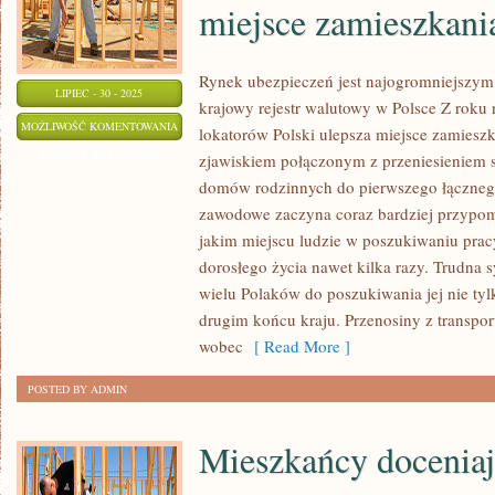
miejsce zamieszkani
Rynek ubezpieczeń jest najogromniejszy
LIPIEC - 30 - 2025
krajowy rejestr walutowy w Polsce Z roku 
Z
MOŻLIWOŚĆ KOMENTOWANIA
lokatorów Polski ulepsza miejsce zamieszka
ROKU
ZOSTAŁA WYŁĄCZONA
zjawiskiem połączonym z przeniesieniem 
NA
domów rodzinnych do pierwszego łącznego
ROK
zawodowe zaczyna coraz bardziej przypo
CORAZ
jakim miejscu ludzie w poszukiwaniu pracy
TO
dorosłego życia nawet kilka razy. Trudna 
wielu Polaków do poszukiwania jej nie tyl
WIĘKSZA
drugim końcu kraju. Przenosiny z transpor
ILOŚĆ
wobec
[ Read More ]
LOKATORÓW
POLSKI
POSTED BY ADMIN
MODERNIZUJE
MIEJSCE
Mieszkańcy doceniaj
ZAMIESZKANIA