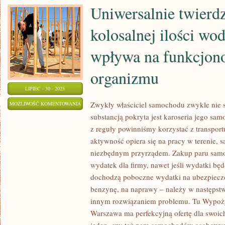
Uniwersalnie twierdzi
kolosalnej ilości wo
wpływa na funkcjon
organizmu
LIPIEC - 30 - 2025
UNIWERSALNIE
Zwykły właściciel samochodu zwykle nie sk
MOŻLIWOŚĆ KOMENTOWANIA
substancją pokryta jest karoseria jego sa
TWIERDZI
ZOSTAŁA WYŁĄCZONA
z reguły powinniśmy korzystać z transpor
SIĘ,
aktywność opiera się na pracy w terenie,
ŻE
niezbędnym przyrządem. Zakup paru sam
PICIE
wydatek dla firmy, nawet jeśli wydatki będ
KOLOSALNEJ
dochodzą poboczne wydatki na ubezpieczen
ILOŚCI
benzynę, na naprawy – należy w następstw
WODY
innym rozwiązaniem problemu. Tu Wypoż
KORZYSTNIE
Warszawa ma perfekcyjną ofertę dla swoic
WPŁYWA