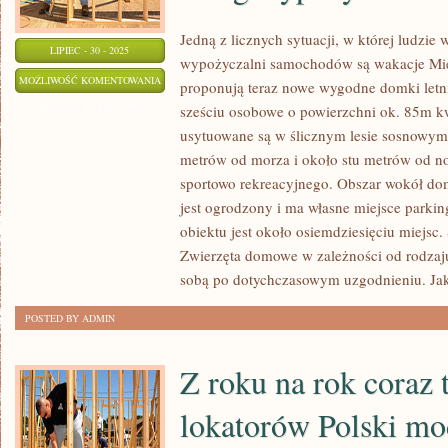
Jedną z licznych sytuacji, w której ludzie
LIPIEC - 30 - 2025
wypożyczalni samochodów są wakacje Mi
JEDNĄ
MOŻLIWOŚĆ KOMENTOWANIA
proponują teraz nowe wygodne domki let
Z
ZOSTAŁA WYŁĄCZONA
sześciu osobowe o powierzchni ok. 85m k
LICZNYCH
usytuowane są w ślicznym lesie sosnowym 
SYTUACJI,
metrów od morza i około stu metrów od
W
sportowo rekreacyjnego. Obszar wokół d
KTÓREJ
jest ogrodzony i ma własne miejsce parki
obiektu jest około osiemdziesięciu miejsc. 
LUDZIE
Zwierzęta domowe w zależności od rodzaju
KORZYSTAJĄ
sobą po dotychczasowym uzgodnieniu. Ja
Z
PROFESJONALNYCH
POSTED BY ADMIN
USŁUG
WYPOŻYCZALNI
Z roku na rok coraz 
AUT
SĄ
lokatorów Polski mo
WCZASY