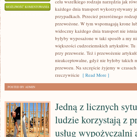
celu wszelkiego rodzaju narzędzia jak ró
NIE
MOŻLIWOŚĆ KOMENTOWANIA
każdego dnia transport wykorzystywany j
ULEGA
ZOSTAŁA WYŁĄCZONA
przypadkach. Przecież przeróżnego rodza
WĄTPLIWOŚCI,
przewożone. W tym wspomagają krone lu
ŻE
widoczny każdego dnia transport nie istni
KAŻDY
byłyby wyposażone w taki sposób a my ni
Z
większości cudzoziemskich artykułów. Tu
przy przewozie. Też i przewożenie artykuł
NAS
nieakceptowalne, gdyż nie byłoby takich m
POSIADA
przewozu. Na szczęście żyjemy w czasach 
W
rzeczywiście
[ Read More ]
GŁOWIE
WYMARZONE
POSTED BY ADMIN
MIESZKANIE
Jedną z licznych sytu
ludzie korzystają z 
usług wypożyczalni 