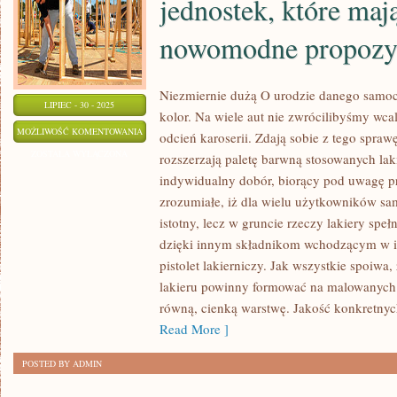
jednostek, które mają
nowomodne propozy
Niezmiernie dużą O urodzie danego samoc
LIPIEC - 30 - 2025
kolor. Na wiele aut nie zwrócilibyśmy wca
MIESZKAŃCY
MOŻLIWOŚĆ KOMENTOWANIA
odcień karoserii. Zdają sobie z tego spraw
DOCENIAJĄ
ZOSTAŁA WYŁĄCZONA
rozszerzają paletę barwną stosowanych la
USŁUGI
indywidualny dobór, biorący pod uwagę pr
JEDNOSTEK,
zrozumiałe, iż dla wielu użytkowników sa
KTÓRE
istotny, lecz w gruncie rzeczy lakiery speł
MAJĄ
dzięki innym składnikom wchodzącym w ich
pistolet lakierniczy. Jak wszystkie spoiwa
INTRYGUJĄCE
lakieru powinny formować na malowanych
I
równą, cienką warstwę. Jakość konkretny
NOWOMODNE
Read More ]
PROPOZYCJE
POSTED BY ADMIN