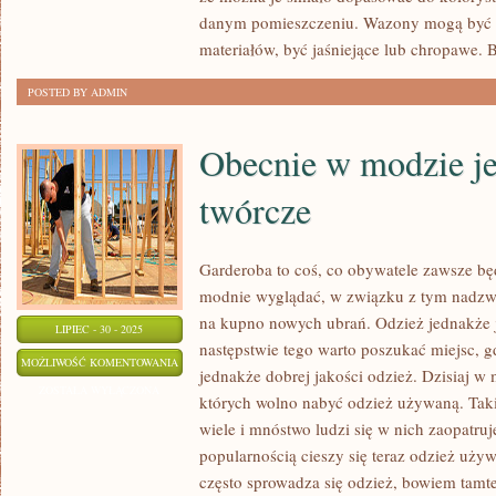
SIE
danym pomieszczeniu. Wazony mogą być s
NAD
materiałów, być jaśniejące lub chropawe. 
POMYSŁEM
O
POSTED BY ADMIN
ZAPROJEKTOWANIU
SKLEPU
Obecnie w modzie je
twórcze
Garderoba to coś, co obywatele zawsze b
modnie wyglądać, w związku z tym nadzw
na kupno nowych ubrań. Odzież jednakże j
LIPIEC - 30 - 2025
następstwie tego warto poszukać miejsc, g
OBECNIE
MOŻLIWOŚĆ KOMENTOWANIA
jednakże dobrej jakości odzież. Dzisiaj w
W
ZOSTAŁA WYŁĄCZONA
których wolno nabyć odzież używaną. Taki
MODZIE
wiele i mnóstwo ludzi się w nich zaopatru
JEST
popularnością cieszy się teraz odzież uży
WSZYSTKO,
często sprowadza się odzież, bowiem tamte