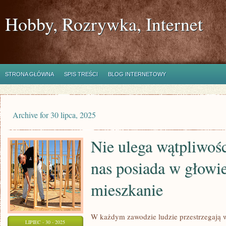
Hobby, Rozrywka, Internet
STRONA GŁÓWNA
SPIS TREŚCI
BLOG INTERNETOWY
Archive for 30 lipca, 2025
Nie ulega wątpliwośc
nas posiada w głow
mieszkanie
W każdym zawodzie ludzie przestrzegają 
LIPIEC - 30 - 2025