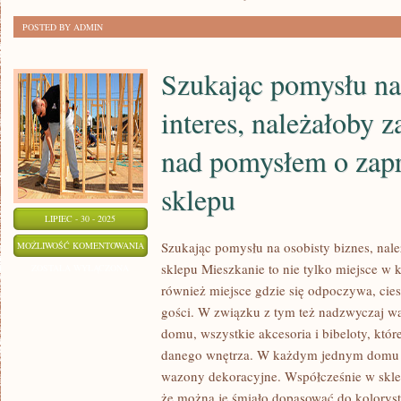
I
POSTED BY ADMIN
INNYM
Szukając pomysłu n
interes, należałoby z
nad pomysłem o zap
sklepu
LIPIEC - 30 - 2025
SZUKAJĄC
Szukając pomysłu na osobisty biznes, nal
MOŻLIWOŚĆ KOMENTOWANIA
sklepu Mieszkanie to nie tylko miejsce w kt
POMYSŁU
ZOSTAŁA WYŁĄCZONA
również miejsce gdzie się odpoczywa, cies
NA
gości. W związku z tym też nadzwyczaj w
PRYWATNY
domu, wszystkie akcesoria i bibeloty, któ
INTERES,
danego wnętrza. W każdym jednym domu p
NALEŻAŁOBY
wazony dekoracyjne. Współcześnie w sklepa
ZASTANOWIĆ
że można je śmiało dopasować do koloryst