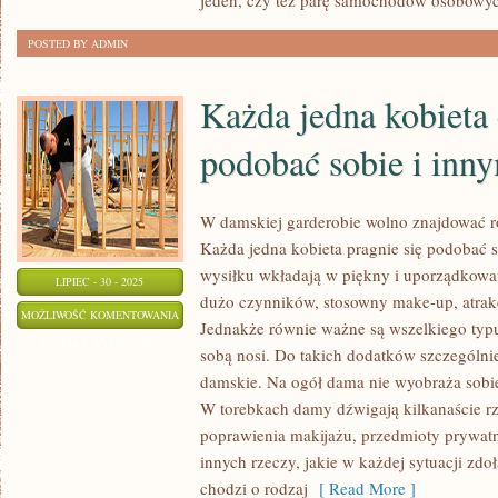
jeden, czy też parę samochodów osobowy
NA
FUNKCJONOWANIE
POSTED BY ADMIN
ORGANIZMU
Każda jedna kobieta 
podobać sobie i inn
W damskiej garderobie wolno znajdować ro
Każda jedna kobieta pragnie się podobać s
wysiłku wkładają w piękny i uporządkowan
LIPIEC - 30 - 2025
dużo czynników, stosowny make-up, atrakc
KAŻDA
MOŻLIWOŚĆ KOMENTOWANIA
Jednakże równie ważne są wszelkiego typu 
JEDNA
ZOSTAŁA WYŁĄCZONA
sobą nosi. Do takich dodatków szczególnie 
KOBIETA
damskie. Na ogół dama nie wyobraża sobie
CHCE
W torebkach damy dźwigają kilkanaście r
SIĘ
poprawienia makijażu, przedmioty prywatne
PODOBAĆ
innych rzeczy, jakie w każdej sytuacji zdoł
SOBIE
chodzi o rodzaj
[ Read More ]