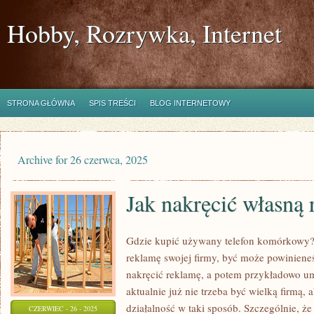
Hobby, Rozrywka, Internet
STRONA GŁÓWNA
SPIS TREŚCI
BLOG INTERNETOWY
Archive for 26 czerwca, 2025
Jak nakręcić własną
Gdzie kupić używany telefon komórkowy? 
reklamę swojej firmy, być może powiniene
nakręcić reklamę, a potem przykładowo umi
aktualnie już nie trzeba być wielką firmą
działalność w taki sposób. Szczególnie, ż
CZERWIEC - 26 - 2025