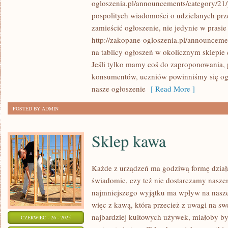
ogloszenia.pl/announcements/category/21/
ODSZUKAĆ
pospolitych wiadomości o udzielanych pr
SETKI
zamieścić ogłoszenie, nie jedynie w prasie 
SERWISÓW
http://zakopane-ogloszenia.pl/announceme
OGŁOSZENIOWYCH
na tablicy ogłoszeń w okolicznym sklepie c
Jeśli tylko mamy coś do zaproponowania,
konsumentów, uczniów powinniśmy się ogł
nasze ogłoszenie
[ Read More ]
POSTED BY ADMIN
Sklep kawa
Każde z urządzeń ma godziwą formę dział
świadomie, czy też nie dostarczamy nasz
najmniejszego wyjątku ma wpływ na nasze
więc z kawą, która przecież z uwagi na swo
najbardziej kultowych używek, miałoby być
CZERWIEC - 26 - 2025