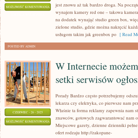
jest znowu aż tak bardzo droga. Na począt
JAK
MOŻLIWOŚĆ KOMENTOWANIA
wynajem kamery red one – takowa kamera t
NAKRĘCIĆ
ZOSTAŁA WYŁĄCZONA
na dodatek wynająć studio green box, wię
WŁASNĄ
zielone studio, gdzie można nakręcić każd
REKLAMĘ?
usługom takim jak greenbox po
[ Read Mo
POSTED BY ADMIN
W Internecie możem
setki serwisów ogło
Porady Bardzo często potrzebujemy odszuk
lekarza czy elektryka, co pierwsze nam pr
Właśnie ta forma reklamy zapewnia nam st
CZERWIEC - 26 - 2025
znawców, gotowych zagwarantować nam ob
W
MOŻLIWOŚĆ KOMENTOWANIA
Miejscowe gazety, dzienne dzienniki pełn
INTERNECIE
ZOSTAŁA WYŁĄCZONA
ofert rodzaju http://zakopane-
MOŻEMY