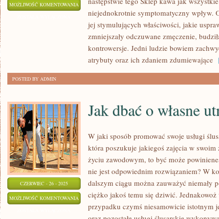
następstwie tego Sklep kawa jak wszystkie
SKLEP
MOŻLIWOŚĆ KOMENTOWANIA
niejednokrotnie symptomatyczny wpływ. 
KAWA
ZOSTAŁA WYŁĄCZONA
jej stymulujących właściwości, jakie uspr
zmniejszały odczuwane zmęczenie, budziła
kontrowersje. Jedni ludzie bowiem zachwyc
atrybuty oraz ich zdaniem zdumiewające
[
POSTED BY ADMIN
Jak dbać o własne u
W jaki sposób promować swoje usługi ślusar
która poszukuje jakiegoś zajęcia w swoim ż
życiu zawodowym, to być może powinieneś
nie jest odpowiednim rozwiązaniem? W koń
dalszym ciągu można zauważyć niemały pop
CZERWIEC - 26 - 2025
ciężko jakoś temu się dziwić. Jednakowoż
JAK
MOŻLIWOŚĆ KOMENTOWANIA
przypadku czymś niesamowicie istotnym je
DBAĆ
ZOSTAŁA WYŁĄCZONA
oraz pozostałe usługi ślusarskie wykonyw