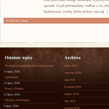
O
sposób. Czyli powinniśmy zadbać o to, ab
WŁASNE
fachowcem, osobą, która dobrze zna się
[ 
UTRZYMANIE?
POSTED BY ADMIN
Ostatnie wpisy
Archiwa
Wynajem i Zarządzanie Nieruchomościami
lipiec 2026
13 lipca, 2026
czerwiec 2026
LigiEsportu
maj 2026
12 lipca, 2026
kwiecień 2026
Prawo i Finanse
marzec 2026
12 lipca, 2026
Wyścigi i Motorsport
luty 2026
9 lipca, 2026
styczeń 2026