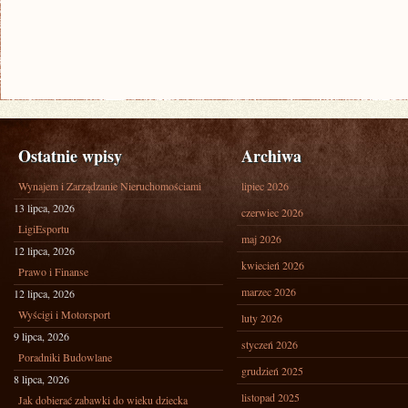
Ostatnie wpisy
Archiwa
Wynajem i Zarządzanie Nieruchomościami
lipiec 2026
13 lipca, 2026
czerwiec 2026
LigiEsportu
maj 2026
12 lipca, 2026
kwiecień 2026
Prawo i Finanse
marzec 2026
12 lipca, 2026
Wyścigi i Motorsport
luty 2026
9 lipca, 2026
styczeń 2026
Poradniki Budowlane
grudzień 2025
8 lipca, 2026
listopad 2025
Jak dobierać zabawki do wieku dziecka