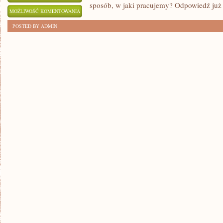
sposób, w jaki pracujemy? Odpowiedź ju
TECHNOLOGICZNY
MOŻLIWOŚĆ KOMENTOWANIA
SKOK
ZOSTAŁA WYŁĄCZONA
POSTED BY ADMIN
DO
BARDZIEJ
EFEKTYWNEGO
TRYBU
PRACY