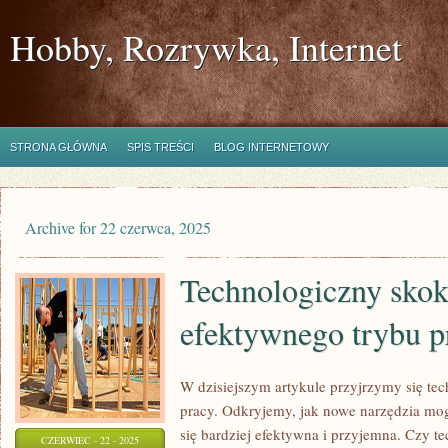
Hobby, Rozrywka, Internet
STRONA GŁÓWNA
SPIS TREŚCI
BLOG INTERNETOWY
Archive for 22 czerwca, 2025
Technologiczny skok
efektywnego trybu p
W dzisiejszym artykule przyjrzymy się te
pracy. Odkryjemy, jak nowe narzędzia mogą
się bardziej efektywna i przyjemna. Czy t
CZERWIEC - 22 - 2025