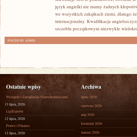
JĘZYKÓW
ZOSTAŁA WYŁĄCZONA
język angielki nie mamy żadnych kłopotów
OBCYCH
we wszystkich zakątkach ziemi, dlatego że 
internacjonalny. Kwalifikacja angielszczy
szczeblu początkowym niezwykle wielokro
POSTED BY ADMIN
Ostatnie wpisy
Archiwa
Wynajem i Zarządzanie Nieruchomościami
lipiec 2026
13 lipca, 2026
czerwiec 2026
LigiEsportu
maj 2026
12 lipca, 2026
kwiecień 2026
Prawo i Finanse
marzec 2026
12 lipca, 2026