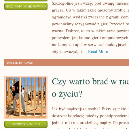
Szczególnie jeśli wziąć pod uwagę miesię
GDZIE
MOŻLIWOŚĆ KOMENTOWANIA
gracza. Co w takim razie możemy zrobić, 
KUPIĆ
ZOSTAŁA WYŁĄCZONA
ograniczyć wydatki związane z grami ko
TANIE
powinniśmy rezygnować z gier. Przecież r
GRY
ważna. Dobrze, to co w takim razie powin
KOMPUTEROWE?
pomysłem jest kupno gier komputerowych 
możemy zakupić w serwisach aukcyjnych. 
aby zauważyć, iż
[ Read More ]
POSTED BY ADMIN
Czy warto brać w ra
o życiu?
Jak być mądrzejszą osobą? Fakty są takie
dostrzec korelację między ponadprzeciętną 
jednak nikt nie urodził się mądry. Po prost
CZERWIEC - 30 - 2025