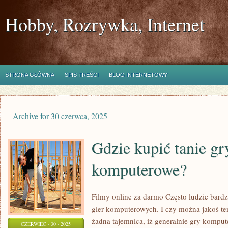
Hobby, Rozrywka, Internet
STRONA GŁÓWNA
SPIS TREŚCI
BLOG INTERNETOWY
Archive for 30 czerwca, 2025
Gdzie kupić tanie gr
komputerowe?
Filmy online za darmo Często ludzie bard
gier komputerowych. I czy można jakoś tem
żadna tajemnica, iż generalnie gry kompute
CZERWIEC - 30 - 2025