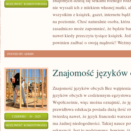
znajomych dzielą się setkami różnego rodza
CZY
MOŻLIWOŚĆ KOMENTOWANIA
nie wyssali ich z mlekiem własnej matki, al
WARTO
ZOSTAŁA WYŁĄCZONA
wszystkim z książek, gazet, internetu bą
BRAĆ
na poziomie. Choć naturalnie osoba, która n
W
zasadniczo może zapomnieć, że będzie ba
RACHUBĘ
nawet kiedy przeczyta tysiące książek. Je
SENTENCJE
powinien zadbać o swoją mądrość! Weźm
O
POSTED BY ADMIN
ŻYCIU?
Znajomość języków 
Znajomość języków obcych Bez wątpienia
języków obcych w codziennym egzystowaniu
Współcześnie, więc można oznajmić, że jęz
prawidłowa edukacja posiada dużą ilość r
twierdzą nawet, że język francuski warsza
CZERWIEC - 30 - 2025
ma żadnej niedogodności. Takiej nauce po
ZNAJOMOŚĆ
MOŻLIWOŚĆ KOMENTOWANIA
sekwencji. Jest to podstawowe, bowiem, i