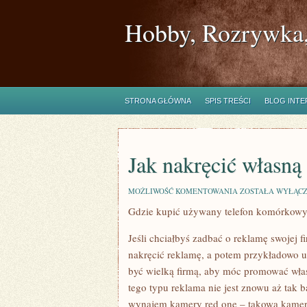
Hobby, Rozrywka,
STRONA GŁÓWNA
SPIS TREŚCI
BLOG INT
Jak nakręcić własną
JAK
MOŻLIWOŚĆ KOMENTOWANIA
ZOSTAŁA WYŁĄC
NAKRĘCIĆ
Gdzie kupić używany telefon komórkow
WŁASNĄ
REKLAMĘ?
Jeśli chciałbyś zadbać o reklamę swojej 
nakręcić reklamę, a potem przykładowo umi
być wielką firmą, aby móc promować włas
tego typu reklama nie jest znowu aż tak 
wynajem kamery red one – takowa kamera 