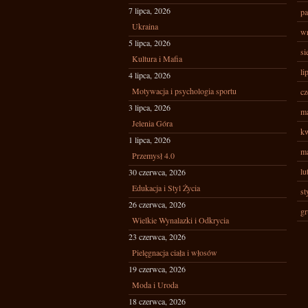
7 lipca, 2026
pa
Ukraina
wr
5 lipca, 2026
si
Kultura i Mafia
li
4 lipca, 2026
Motywacja i psychologia sportu
cz
3 lipca, 2026
ma
Jelenia Góra
kw
1 lipca, 2026
ma
Przemysł 4.0
lu
30 czerwca, 2026
Edukacja i Styl Życia
st
26 czerwca, 2026
gr
Wielkie Wynalazki i Odkrycia
23 czerwca, 2026
Pielęgnacja ciała i włosów
19 czerwca, 2026
Moda i Uroda
18 czerwca, 2026