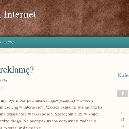
 Internet
ERNETOWY
 reklamę?
Kale
ZONA
y?
P
firmy, być może powinieneś najzwyczajniej w świecie
eścić ją w Internecie? Przecież aktualnie już nie trzeba
3
10
ną działalność w taki sposób. Szczególnie, że w końcu
17
bardzo droga. Na początek trzeba oczywiście zadbać o
24
to strzał w dziesiątkę.