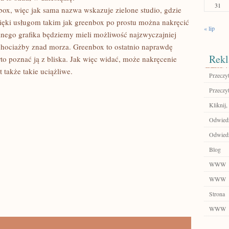
31
box, więc jak sama nazwa wskazuje zielone studio, gdzie
ięki usługom takim jak greenbox po prostu można nakręcić
« lip
nego grafika będziemy mieli możliwość najzwyczajniej
chociażby znad morza. Greenbox to ostatnio naprawdę
Rekl
to poznać ją z bliska. Jak więc widać, może nakręcenie
t także takie uciążliwe.
Przeczyt
Przeczyt
Kliknij,
Odwiedź
Odwiedź
Blog
WWW
WWW
Strona
WWW