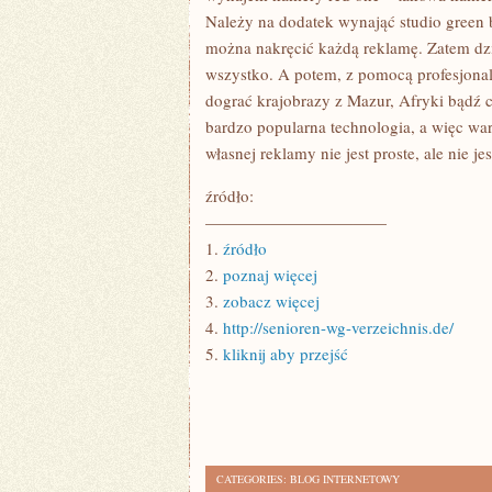
Należy na dodatek wynająć studio green 
można nakręcić każdą reklamę. Zatem dz
wszystko. A potem, z pomocą profesjonal
dograć krajobrazy z Mazur, Afryki bądź 
bardzo popularna technologia, a więc war
własnej reklamy nie jest proste, ale nie jes
źródło:
———————————
1.
źródło
2.
poznaj więcej
3.
zobacz więcej
4.
http://senioren-wg-verzeichnis.de/
5.
kliknij aby przejść
CATEGORIES:
BLOG INTERNETOWY