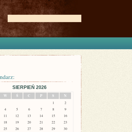
ndarz:
SIERPIEŃ 2026
W
Ś
C
P
S
N
1
2
4
5
6
7
8
9
11
12
13
14
15
16
18
19
20
21
22
23
25
26
27
28
29
30