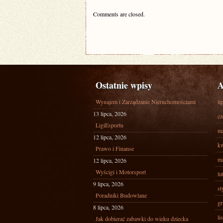
Comments are closed.
Ostatnie wpisy
A
Wynajem i Zarządzanie Nieruchomościami
li
13 lipca, 2026
cz
LigiEsportu
ma
12 lipca, 2026
kw
Prawo i Finanse
ma
12 lipca, 2026
Wyścigi i Motorsport
lu
9 lipca, 2026
st
Poradniki Budowlane
gr
8 lipca, 2026
li
Jak dobierać zabawki do wieku dziecka