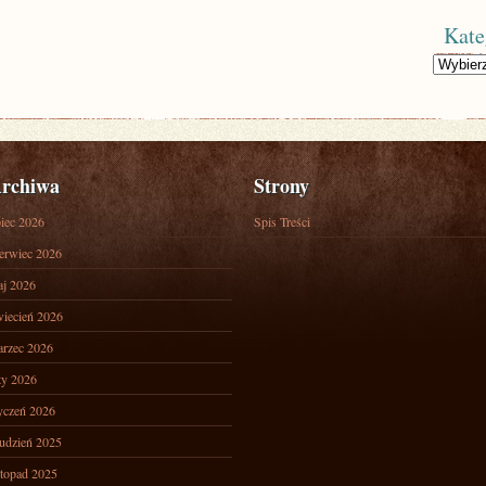
Kate
Kategorie
rchiwa
Strony
piec 2026
Spis Treści
erwiec 2026
j 2026
iecień 2026
rzec 2026
ty 2026
yczeń 2026
udzień 2025
stopad 2025