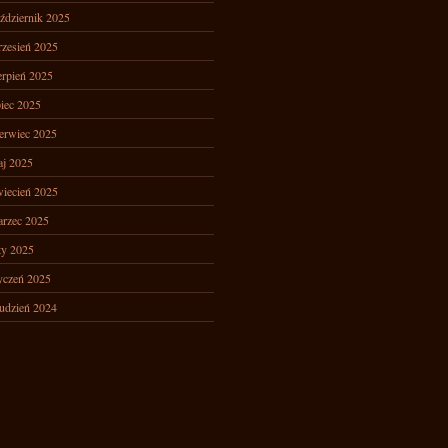
ździernik 2025
zesień 2025
erpień 2025
piec 2025
erwiec 2025
j 2025
iecień 2025
rzec 2025
ty 2025
yczeń 2025
udzień 2024