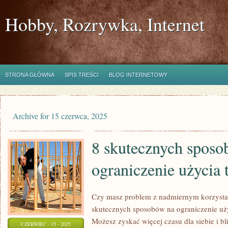
Hobby, Rozrywka, Internet
STRONA GŁÓWNA
SPIS TREŚCI
BLOG INTERNETOWY
Archive for 15 czerwca, 2025
8 skutecznych sposo
ograniczenie użycia 
Czy masz problem z nadmiernym korzysta
skutecznych sposobów na ograniczenie uży
Możesz zyskać więcej czasu dla siebie i bl
CZERWIEC - 15 - 2025