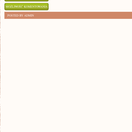
8
MOŻLIWOŚĆ KOMENTOWANIA
SKUTECZNYCH
ZOSTAŁA WYŁĄCZONA
POSTED BY ADMIN
SPOSOBÓW
NA
OGRANICZENIE
UŻYCIA
TECHNOLOGII