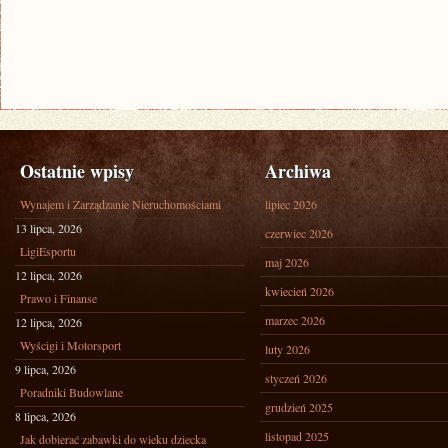
Ostatnie wpisy
Archiwa
Wynajem i Zarządzanie Nieruchomościami
lipiec 2026
13 lipca, 2026
czerwiec 2026
LigiEsportu
maj 2026
12 lipca, 2026
kwiecień 2026
Prawo i Finanse
marzec 2026
12 lipca, 2026
Wyścigi i Motorsport
luty 2026
9 lipca, 2026
styczeń 2026
Poradniki Budowlane
grudzień 2025
8 lipca, 2026
listopad 2025
Jak dobierać zabawki do wieku dziecka