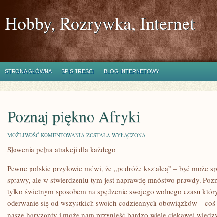
Hobby, Rozrywka, Internet
STRONA GŁÓWNA
SPIS TREŚCI
BLOG INTERNETOWY
Poznaj piękno Afryki
POZNAJ
MOŻLIWOŚĆ KOMENTOWANIA
ZOSTAŁA WYŁĄCZONA
PIĘKNO
Słowenia pełna atrakcji dla każdego
AFRYKI
Pewne polskie przyłowie mówi, że „podróże kształcą” – być może spo
sprawy, ale w stwierdzeniu tym jest naprawdę mnóstwo prawdy. Poz
tylko świetnym sposobem na spędzenie swojego wolnego czasu któr
oderwanie się od wszystkich swoich codziennych obowiązków – coś
nasze horyzonty i może nam przynieść bardzo wiele ciekawej wiedzy