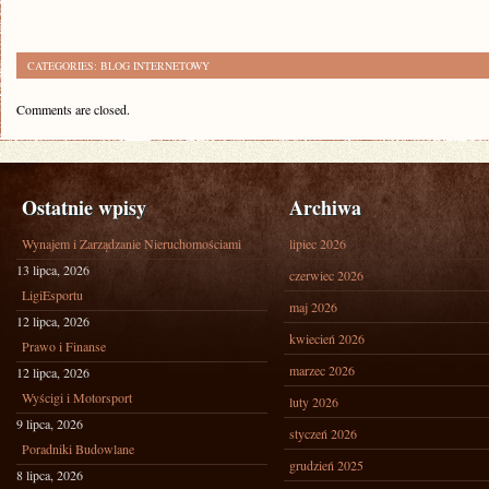
CATEGORIES:
BLOG INTERNETOWY
Comments are closed.
Ostatnie wpisy
Archiwa
Wynajem i Zarządzanie Nieruchomościami
lipiec 2026
13 lipca, 2026
czerwiec 2026
LigiEsportu
maj 2026
12 lipca, 2026
kwiecień 2026
Prawo i Finanse
marzec 2026
12 lipca, 2026
Wyścigi i Motorsport
luty 2026
9 lipca, 2026
styczeń 2026
Poradniki Budowlane
grudzień 2025
8 lipca, 2026