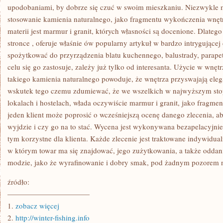
upodobaniami, by dobrze się czuć w swoim mieszkaniu. Niezwykle 
stosowanie kamienia naturalnego, jako fragmentu wykończenia wnętrz
materii jest marmur i granit, których własności są docenione. Dlatego
stronce
, oferuje właśnie ów popularny artykuł w bardzo intrygujące
spożytkować do przyrządzenia blatu kuchennego, balustrady, parapet
celu się go zastosuje, zależy już tylko od interesanta. Użycie w w
takiego kamienia naturalnego powoduje, że wnętrza przyswajają elega
wskutek tego czemu zdumiewać, że we wszelkich w najwyższym sto
lokalach i hostelach, włada oczywiście marmur i granit, jako fragm
jeden klient może poprosić o wcześniejszą ocenę danego zlecenia, ab
wyjdzie i czy go na to stać. Wycena jest wykonywana bezapelacyjnie
tym korzystne dla klienta. Każde zlecenie jest traktowane indywidual
w którym towar ma się znajdować, jego zużytkowania, a także oddani
modzie, jako że wyrafinowanie i dobry smak, pod żadnym pozorem n
źródło:
———————————
1.
zobacz więcej
2.
http://winter-fishing.info