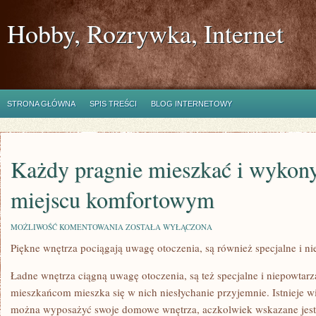
Hobby, Rozrywka, Internet
STRONA GŁÓWNA
SPIS TREŚCI
BLOG INTERNETOWY
Każdy pragnie mieszkać i wykon
miejscu komfortowym
KAŻDY
MOŻLIWOŚĆ KOMENTOWANIA
ZOSTAŁA WYŁĄCZONA
PRAGNIE
Piękne wnętrza pociągają uwagę otoczenia, są również specjalne i n
MIESZKAĆ
I
WYKONYWAĆ
Ładne wnętrza ciągną uwagę otoczenia, są też specjalne i niepowtarz
PRACĘ
W
mieszkańcom mieszka się w nich niesłychanie przyjemnie. Istnieje wi
MIEJSCU
można wyposażyć swoje domowe wnętrza, aczkolwiek wskazane jest 
KOMFORTOWYM