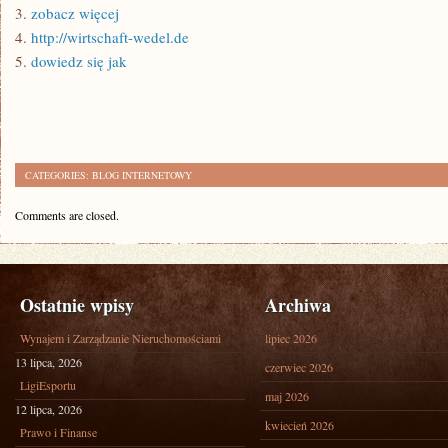
3.
zobacz więcej
4.
http://wirtschaft-wedel.de
5.
dowiedz się jak
CATEGORIES:
BLOG INTERNETOWY
Comments are closed.
Ostatnie wpisy
Archiwa
Wynajem i Zarządzanie Nieruchomościami
lipiec 2026
13 lipca, 2026
czerwiec 2026
LigiEsportu
maj 2026
12 lipca, 2026
kwiecień 2026
Prawo i Finanse