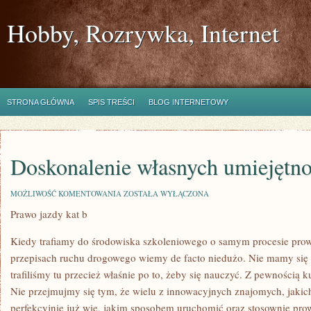
Hobby, Rozrywka, Internet
STRONA GŁÓWNA
SPIS TREŚCI
BLOG INTERNETOWY
Doskonalenie własnych umiejętno
DOSKONALENIE
MOŻLIWOŚĆ KOMENTOWANIA
ZOSTAŁA WYŁĄCZONA
WŁASNYCH
Prawo jazdy kat b
UMIEJĘTNOŚCI
Kiedy trafiamy do środowiska szkoleniowego o samym procesie prow
przepisach ruchu drogowego wiemy de facto niedużo. Nie mamy się 
trafiliśmy tu przecież właśnie po to, żeby się nauczyć. Z pewnością 
Nie przejmujmy się tym, że wielu z innowacyjnych znajomych, jak
perfekcyjnie już wie, jakim sposobem uruchomić oraz stosownie pr