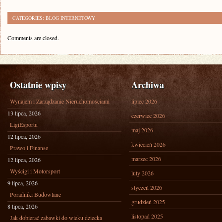
CATEGORIES:
BLOG INTERNETOWY
Comments are closed.
Ostatnie wpisy
Archiwa
Wynajem i Zarządzanie Nieruchomościami
lipiec 2026
13 lipca, 2026
czerwiec 2026
LigiEsportu
maj 2026
12 lipca, 2026
kwiecień 2026
Prawo i Finanse
marzec 2026
12 lipca, 2026
Wyścigi i Motorsport
luty 2026
9 lipca, 2026
styczeń 2026
Poradniki Budowlane
grudzień 2025
8 lipca, 2026
listopad 2025
Jak dobierać zabawki do wieku dziecka