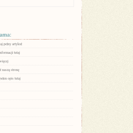
ama:
aj pełny artykuł
nformacji tutaj
więcej
 naszą stronę
ełen opis tutaj