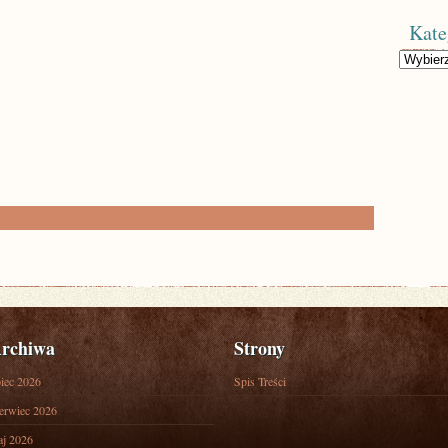
Kate
Kategorie
rchiwa
Strony
piec 2026
Spis Treści
erwiec 2026
j 2026