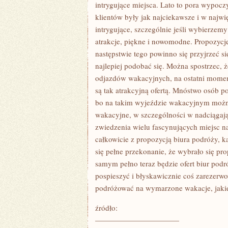
PODRÓŻY
intrygujące miejsca. Lato to pora wypoczy
TRZEBA
klientów były jak najciekawsze i w najwi
ZWRÓCIĆ
NADZWYCZAJNĄ
intrygujące, szczególnie jeśli wybierzemy
atrakcje, piękne i nowomodne. Propozycje
następstwie tego powinno się przyjrzeć s
najlepiej podobać się. Można spostrzec, ż
odjazdów wakacyjnych, na ostatni moment
są tak atrakcyjną ofertą. Mnóstwo osób po
bo na takim wyjeździe wakacyjnym można 
wakacyjne, w szczególności w nadciągają
zwiedzenia wielu fascynujących miejsc n
całkowicie z propozycją biura podróży, k
się pełne przekonanie, że wybrało się prop
samym pełno teraz będzie ofert biur podr
pospieszyć i błyskawicznie coś zarezerwo
podróżować na wymarzone wakacje, jakie
źródło:
———————————