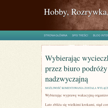
Hobby, Rozrywka,
STRONA GŁÓWNA
SPIS TREŚCI
BLOG INT
Wybierając wyciecz
przez biuro podróży
nadzwyczajną
WYBIERAJĄC
MOŻLIWOŚĆ KOMENTOWANIA
ZOSTAŁA WYŁĄC
WYCIECZKĘ
Wybierając wyprawę wakacyjną organizow
WAKACYJNĄ
ORGANIZOWANĄ
PRZEZ
Lato zbliża się wielkimi krokami, stąd c
BIURO