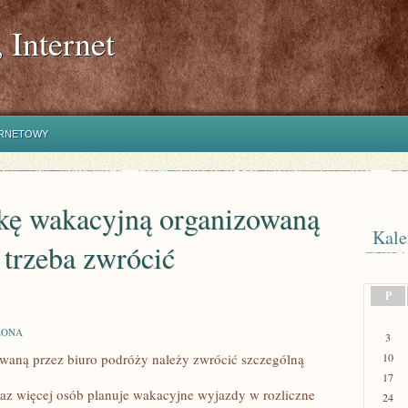
 Internet
ERNETOWY
kę wakacyjną organizowaną
Kale
 trzeba zwrócić
P
ZONA
3
aną przez biuro podróży należy zwrócić szczególną
10
17
oraz więcej osób planuje wakacyjne wyjazdy w rozliczne
24