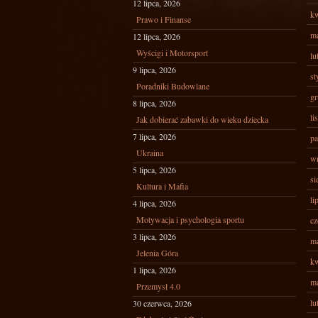
12 lipca, 2026
kw
Prawo i Finanse
ma
12 lipca, 2026
Wyścigi i Motorsport
lu
9 lipca, 2026
st
Poradniki Budowlane
gr
8 lipca, 2026
li
Jak dobierać zabawki do wieku dziecka
7 lipca, 2026
pa
Ukraina
wr
5 lipca, 2026
si
Kultura i Mafia
li
4 lipca, 2026
Motywacja i psychologia sportu
cz
3 lipca, 2026
ma
Jelenia Góra
kw
1 lipca, 2026
ma
Przemysł 4.0
lu
30 czerwca, 2026