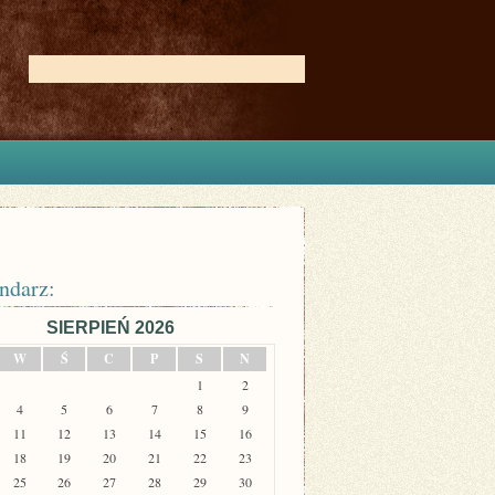
ndarz:
SIERPIEŃ 2026
W
Ś
C
P
S
N
1
2
4
5
6
7
8
9
11
12
13
14
15
16
18
19
20
21
22
23
25
26
27
28
29
30