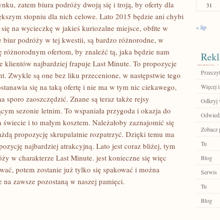
nku, zatem biura podróży dwoją się i troją, by oferty dla
31
ększym stopniu dla nich celowe. Lato 2015 będzie ani chybi
 się na wycieczkę w jakieś kuriozalne miejsce, obfite w
« lip
 biur podróży w tej kwestii, są bardzo różnorodne, w
ię różnorodnym ofertom, by znaleźć tą, jaka będzie nam
Rekl
e klientów najbardziej frapuje Last Minute. To propozycje
Przeczyt
. Zwykle są one bez liku przecenione, w następstwie tego
stanawia się na taką ofertę i nie ma w tym nic ciekawego,
Więcej i
sporo zaoszczędzić. Znane są teraz także rejsy
Odkryj 
cym sezonie letnim. To wspaniała przygoda i okazja do
Odwiedź
a świecie i to małym kosztem. Należałoby zaznajomić się
Zobacz p
ażdą propozycję skrupulatnie rozpatrzyć. Dzięki temu ma
Tu
ozycję najbardziej atrakcyjną. Lato jest coraz bliżej, tym
óży w charakterze Last Minute. jest konieczne się więc
Blog
wać, potem zostanie już tylko się spakować i można
Serwis
 na zawsze pozostaną w naszej pamięci.
Tu
Blog