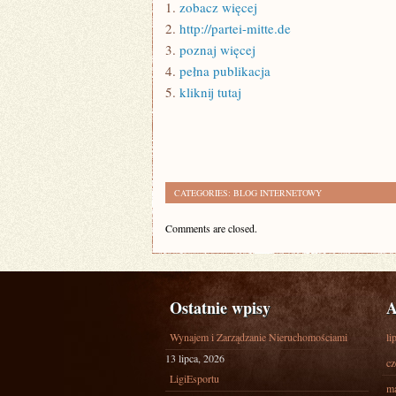
1.
zobacz więcej
2.
http://partei-mitte.de
3.
poznaj więcej
4.
pełna publikacja
5.
kliknij tutaj
CATEGORIES:
BLOG INTERNETOWY
Comments are closed.
Ostatnie wpisy
A
Wynajem i Zarządzanie Nieruchomościami
li
13 lipca, 2026
cz
LigiEsportu
ma