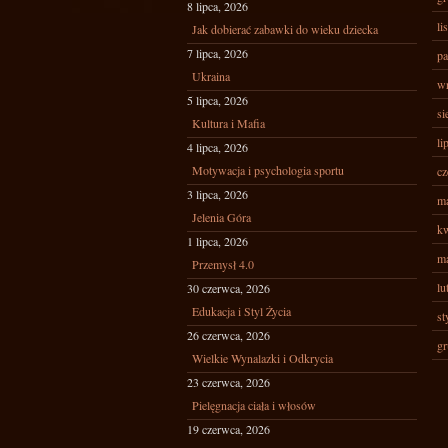
8 lipca, 2026
li
Jak dobierać zabawki do wieku dziecka
7 lipca, 2026
pa
Ukraina
wr
5 lipca, 2026
si
Kultura i Mafia
li
4 lipca, 2026
Motywacja i psychologia sportu
cz
3 lipca, 2026
ma
Jelenia Góra
kw
1 lipca, 2026
ma
Przemysł 4.0
lu
30 czerwca, 2026
Edukacja i Styl Życia
st
26 czerwca, 2026
gr
Wielkie Wynalazki i Odkrycia
23 czerwca, 2026
Pielęgnacja ciała i włosów
19 czerwca, 2026