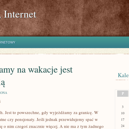
 Internet
ERNETOWY
ramy na wakacje jest
Kale
ią
ZONA
P
i
3
ach. Jest to powszechne, gdy wyjeżdżamy za granicę. W
10
tne czy pensjonaty. Jeśli jednak przewidujemy spać w
17
się o nim czegoś znacznie więcej. A nie ma z tym żadnego
24