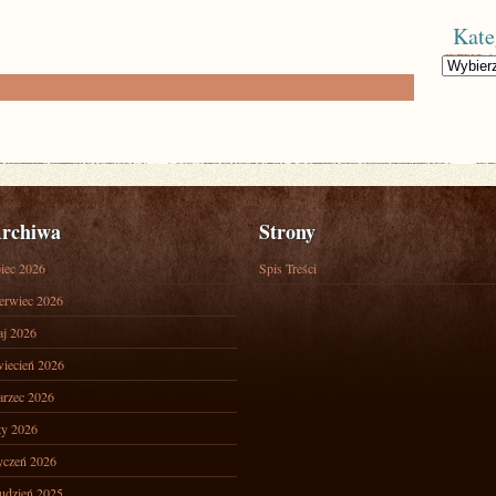
Kate
Kategorie
rchiwa
Strony
piec 2026
Spis Treści
erwiec 2026
j 2026
iecień 2026
rzec 2026
ty 2026
yczeń 2026
udzień 2025