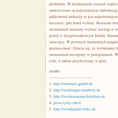
problemu. W dzisiejszych czasach większa
umieszczone są najważniejsze informacje
jakkolwiek niekiedy to jest najistotniejsz
nocować, jaki hotel wybrać. Rozmaite h
momentach możemy wybrać noclegi w wyso
pokój w trzygwiazdkowym hotelu. Standard
znaczący. W pewnych momentach pragniem
przenocować. Zdarza się, że wybieramy 
momentach nocujemy w pensjonatach. W p
celu, w jakim przybywamy w góry.
źródło:
———————————
1.
http://webstars-gmbh.de
2.
http://weddinger-landbote.de
3.
http://weidemannarchitekten.de
4.
przeczytaj całość
5.
http://weinhandel-liske.de