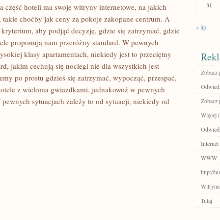
31
 część hoteli ma swoje witryny internetowe, na jakich
, takie choćby jak ceny za pokoje zakopane centrum. A
« lip
e kryterium, aby podjąć decyzję, gdzie się zatrzymać, gdzie
otele proponują nam przeróżny standard. W pewnych
kiej klasy apartamentach, niekiedy jest to przeciętny
Rekl
, jakim cechują się noclegi nie dla wszystkich jest
Zobacz p
y po prostu gdzieś się zatrzymać, wypocząć, przespać,
Odwiedź
hotele z wieloma gwiazdkami, jednakowoż w pewnych
ewnych sytuacjach zależy to od sytuacji, niekiedy od
Zobacz 
Więcej i
Odwiedź
Internet
WWW
http://
Witryna
Tutaj