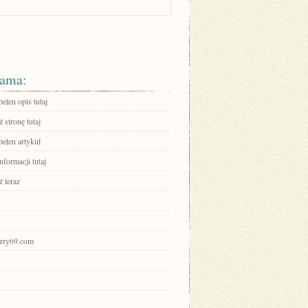
ama:
ełen opis tutaj
 stronę tutaj
pełen artykuł
nformacji tutaj
 teraz
hurry69.com