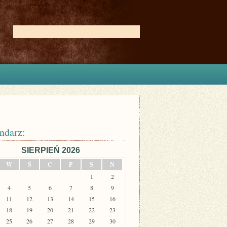
ndarz:
SIERPIEŃ 2026
W
Ś
C
P
S
N
1
2
4
5
6
7
8
9
11
12
13
14
15
16
18
19
20
21
22
23
25
26
27
28
29
30