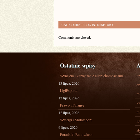
CATEGORIES:
BLOG INTERNETOWY
Comments are closed.
Ostatnie wpisy
A
Wynajem i Zarządzanie Nieruchomościami
li
13 lipca, 2026
cz
LigiEsportu
ma
12 lipca, 2026
kw
Prawo i Finanse
ma
12 lipca, 2026
Wyścigi i Motorsport
lu
9 lipca, 2026
st
Poradniki Budowlane
gr