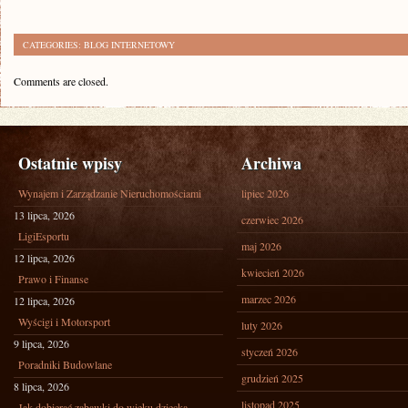
CATEGORIES:
BLOG INTERNETOWY
Comments are closed.
Ostatnie wpisy
Archiwa
Wynajem i Zarządzanie Nieruchomościami
lipiec 2026
13 lipca, 2026
czerwiec 2026
LigiEsportu
maj 2026
12 lipca, 2026
kwiecień 2026
Prawo i Finanse
marzec 2026
12 lipca, 2026
Wyścigi i Motorsport
luty 2026
9 lipca, 2026
styczeń 2026
Poradniki Budowlane
grudzień 2025
8 lipca, 2026
listopad 2025
Jak dobierać zabawki do wieku dziecka