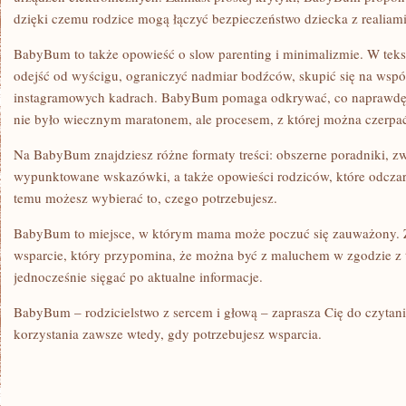
dzięki czemu rodzice mogą łączyć bezpieczeństwo dziecka z realiam
BabyBum to także opowieść o slow parenting i minimalizmie. W tekst
odejść od wyścigu, ograniczyć nadmiar bodźców, skupić się na wspó
instagramowych kadrach. BabyBum pomaga odkrywać, co naprawdę w
nie było wiecznym maratonem, ale procesem, z której można czerpać
Na BabyBum znajdziesz różne formaty treści: obszerne poradniki, z
wypunktowane wskazówki, a także opowieści rodziców, które odczar
temu możesz wybierać to, czego potrzebujesz.
BabyBum to miejsce, w którym mama może poczuć się zauważony. Z
wsparcie, który przypomina, że można być z maluchem w zgodzie z 
jednocześnie sięgać po aktualne informacje.
BabyBum – rodzicielstwo z sercem i głową – zaprasza Cię do czytani
korzystania zawsze wtedy, gdy potrzebujesz wsparcia.