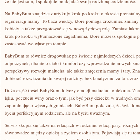
że nie jest sam, i spokojnie poukładać swoją rodzinną codzienność.
Na BabyBum znajdziesz artykuły krok po kroku o okresie prenatalny
regeneracji mamy. To baza wiedzy, które pomaga zrozumieć zmiany w 
kobiety, a także przygotować się w nową życiową rolę. Zamiast lako
krok po kroku wytłumaczone zagadnienia, które możesz spokojnie pr
zastosować we własnym tempie.
BabyBum to również drogowskaz po świecie najmłodszych dzieci. 
odpoczynek, dbanie o ciało i komfort czy wprowadzanie nowych sma
perspektywy rozwoju malucha, ale także zmęczenia mamy i taty. Znajd
dobierać rozwiązania do swojej rodziny: bez fanatyzmu, za to z zro
Duża część treści BabyBum dotyczy emocji malucha i opiekuna. Znajdz
lęku, poczuciu winy oraz o tym, jak być przy dziecku w trudnych em
zapominając o własnych granicach. BabyBum pokazuje, że świadome 
byciu perfekcyjnym rodzicem, ale na byciu uważnym.
Serwis skupia się także na relacjach w rodzinie: relacji pary, różnyc
równowadze między opieką a życiem osobistym. Pojawiają się tu tem