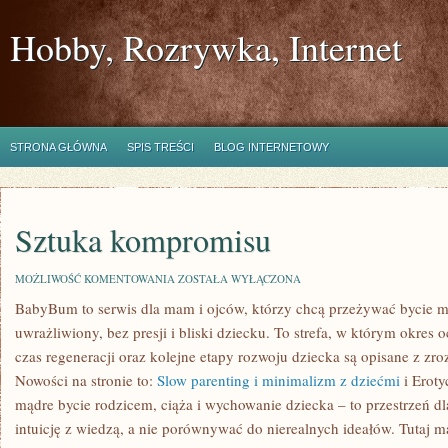
Hobby, Rozrywka, Internet
STRONA GŁÓWNA
SPIS TREŚCI
BLOG INTERNETOWY
Sztuka kompromisu
SZTUKA
MOŻLIWOŚĆ KOMENTOWANIA
ZOSTAŁA WYŁĄCZONA
KOMPROMISU
BabyBum to serwis dla mam i ojców, którzy chcą przeżywać bycie m
uwrażliwiony, bez presji i bliski dziecku. To strefa, w którym okres
czas regeneracji oraz kolejne etapy rozwoju dziecka są opisane z zro
Nowości na stronie to:
Slow parenting i minimalizm z dziećmi
i Eroty
mądre bycie rodzicem, ciąża i wychowanie dziecka – to przestrzeń dla
intuicję z wiedzą, a nie porównywać do nierealnych ideałów. Tutaj 