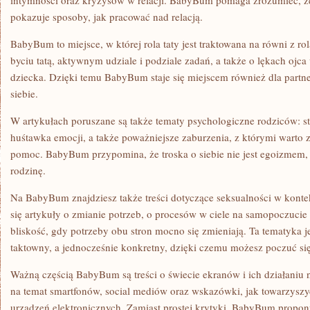
intymności oraz kryzysów w relacji. BabyBum pomaga zrozumieć, że 
pokazuje sposoby, jak pracować nad relacją.
BabyBum to miejsce, w której rola taty jest traktowana na równi z ro
byciu tatą, aktywnym udziale i podziale zadań, a także o lękach ojca 
dziecka. Dzięki temu BabyBum staje się miejscem również dla partn
siebie.
W artykułach poruszane są także tematy psychologiczne rodziców: st
huśtawka emocji, a także poważniejsze zaburzenia, z którymi warto z
pomoc. BabyBum przypomina, że troska o siebie nie jest egoizmem, 
rodzinę.
Na BabyBum znajdziesz także treści dotyczące seksualności w kontek
się artykuły o zmianie potrzeb, o procesów w ciele na samopoczuci
bliskość, gdy potrzeby obu stron mocno się zmieniają. Ta tematyka 
taktowny, a jednocześnie konkretny, dzięki czemu możesz poczuć si
Ważną częścią BabyBum są treści o świecie ekranów i ich działaniu n
na temat smartfonów, social mediów oraz wskazówki, jak towarzyszy
urządzeń elektronicznych. Zamiast prostej krytyki, BabyBum propon