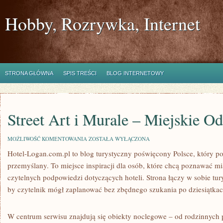
Hobby, Rozrywka, Internet
STRONA GŁÓWNA
SPIS TREŚCI
BLOG INTERNETOWY
Street Art i Murale – Miejskie O
STREET
MOŻLIWOŚĆ KOMENTOWANIA
ZOSTAŁA WYŁĄCZONA
ART
Hotel-Logan.com.pl to blog turystyczny poświęcony Polsce, który p
I
MURALE
przemyślany. To miejsce inspiracji dla osób, które chcą poznawać mi
–
MIEJSKIE
czytelnych podpowiedzi dotyczących hoteli. Strona łączy w sobie tury
ODKRYCIA
by czytelnik mógł zaplanować bez zbędnego szukania po dziesiątkac
W centrum serwisu znajdują się obiekty noclegowe – od rodzinnych p