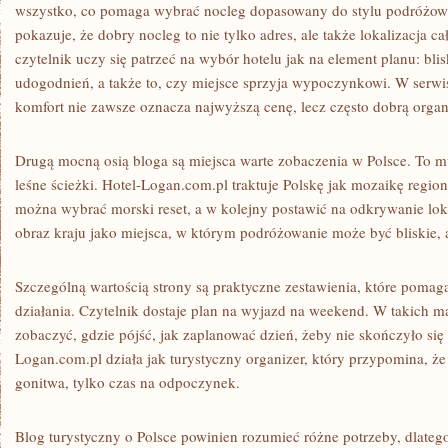
wszystko, co pomaga wybrać nocleg dopasowany do stylu podróżow
pokazuje, że dobry nocleg to nie tylko adres, ale także lokalizacja 
czytelnik uczy się patrzeć na wybór hotelu jak na element planu: blis
udogodnień, a także to, czy miejsce sprzyja wypoczynkowi. W serw
komfort nie zawsze oznacza najwyższą cenę, lecz często dobrą organ
Drugą mocną osią bloga są miejsca warte zobaczenia w Polsce. To muze
leśne ścieżki. Hotel-Logan.com.pl traktuje Polskę jak mozaikę regi
można wybrać morski reset, a w kolejny postawić na odkrywanie lok
obraz kraju jako miejsca, w którym podróżowanie może być bliskie, 
Szczególną wartością strony są praktyczne zestawienia, które pomag
działania. Czytelnik dostaje plan na wyjazd na weekend. W takich mat
zobaczyć, gdzie pójść, jak zaplanować dzień, żeby nie skończyło się 
Logan.com.pl działa jak turystyczny organizer, który przypomina, że
gonitwa, tylko czas na odpoczynek.
Blog turystyczny o Polsce powinien rozumieć różne potrzeby, dlate