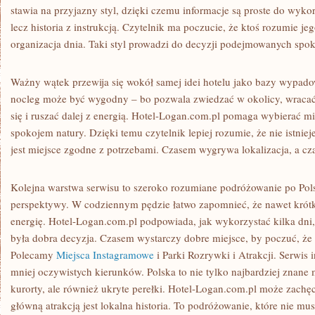
stawia na przyjazny styl, dzięki czemu informacje są proste do wykorz
lecz historia z instrukcją. Czytelnik ma poczucie, że ktoś rozumie jeg
organizacja dnia. Taki styl prowadzi do decyzji podejmowanych spok
Ważny wątek przewija się wokół samej idei hotelu jako bazy wypado
nocleg może być wygodny – bo pozwala zwiedzać w okolicy, wraca
się i ruszać dalej z energią. Hotel-Logan.com.pl pomaga wybierać 
spokojem natury. Dzięki temu czytelnik lepiej rozumie, że nie istnieje
jest miejsce zgodne z potrzebami. Czasem wygrywa lokalizacja, a cz
Kolejna warstwa serwisu to szeroko rozumiane podróżowanie po Pol
perspektywy. W codziennym pędzie łatwo zapomnieć, że nawet kró
energię. Hotel-Logan.com.pl podpowiada, jak wykorzystać kilka dni,
była dobra decyzja. Czasem wystarczy dobre miejsce, by poczuć, że 
Polecamy
Miejsca Instagramowe
i Parki Rozrywki i Atrakcji. Serwis 
mniej oczywistych kierunków. Polska to nie tylko najbardziej znane m
kurorty, ale również ukryte perełki. Hotel-Logan.com.pl może zach
główną atrakcją jest lokalna historia. To podróżowanie, które nie musi