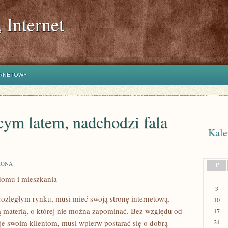
 Internet
ERNETOWY
ym latem, nadchodzi fala
Kale
ZONA
P
domu i mieszkania
3
 rozległym rynku, musi mieć swoją stronę internetową.
10
ą materią, o której nie można zapominać. Bez względu od
17
uje swoim klientom, musi wpierw postarać się o dobrą
24