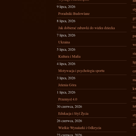
lu
9 lipca, 2026
st
Poradniki Budowlane
gr
8 lipca, 2026
li
Jak dobierać zabawki do wieku dziecka
7 lipca, 2026
pa
Ukraina
wr
5 lipca, 2026
si
Kultura i Mafia
li
4 lipca, 2026
Motywacja i psychologia sportu
cz
3 lipca, 2026
ma
Jelenia Góra
kw
1 lipca, 2026
ma
Przemysł 4.0
lu
30 czerwca, 2026
Edukacja i Styl Życia
st
26 czerwca, 2026
gr
Wielkie Wynalazki i Odkrycia
23 czerwca, 2026