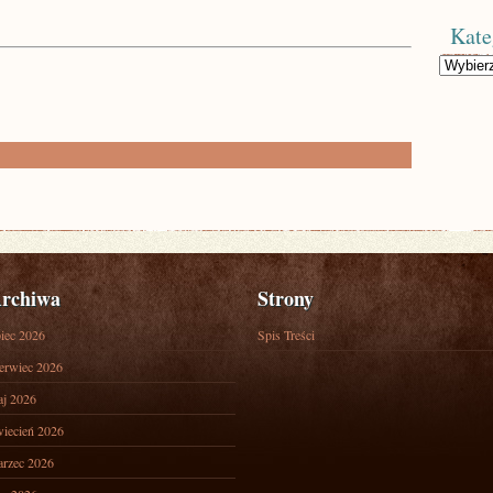
Kate
Kategorie
rchiwa
Strony
piec 2026
Spis Treści
erwiec 2026
j 2026
iecień 2026
rzec 2026