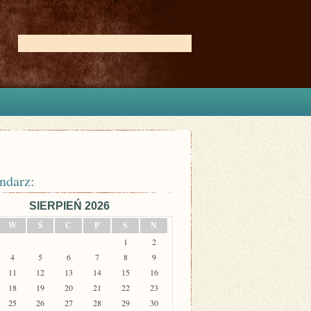
ndarz:
SIERPIEŃ 2026
W
Ś
C
P
S
N
1
2
4
5
6
7
8
9
11
12
13
14
15
16
18
19
20
21
22
23
25
26
27
28
29
30