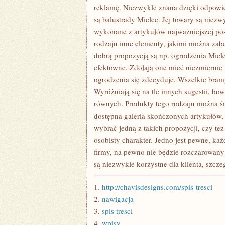
reklamę. Niezwykle znana dzięki odpowied
są balustrady Mielec. Jej towary są niezw
wykonane z artykułów najważniejszej post
rodzaju inne elementy, jakimi można zab
dobrą propozycją są np. ogrodzenia Mielec
efektowne. Zdołają one mieć niezmiernie in
ogrodzenia się zdecyduje. Wszelkie bramy
Wyróżniają się na tle innych sugestii, bo
równych. Produkty tego rodzaju można śmi
dostępna galeria skończonych artykułów
wybrać jedną z takich propozycji, czy też
osobisty charakter. Jedno jest pewne, każ
firmy, na pewno nie będzie rozczarowany
są niezwykle korzystne dla klienta, szcz
1.
http://chavisdesigns.com/spis-tresci
2.
nawigacja
3.
spis tresci
4.
wpisy