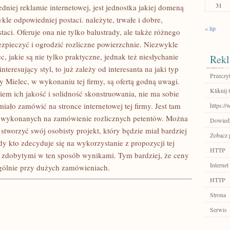
31
niej reklamie internetowej, jest jednostka jakiej domeną
ykle odpowiedniej postaci. należyte, trwałe i dobre,
« lip
aci. Oferuje ona nie tylko balustrady, ale także różnego
ezpieczyć i ogrodzić rozliczne powierzchnie. Niezwykle
, jakie są nie tylko praktyczne, jednak też niesłychanie
Rekl
teresujący styl, to już zależy od interesanta na jaki typ
Przeczyt
 Mielec, w wykonaniu tej firmy, są ofertą godną uwagi.
Kliknij t
wiem ich jakość i solidność skonstruowania, nie ma sobie
ało zamówić na stronce internetowej tej firmy. Jest tam
https:/
, wykonanych na zamówienie rozlicznych petentów. Można
Dowiedz 
 stworzyć swój osobisty projekt, który będzie miał bardziej
Zobacz p
dy kto zdecyduje się na wykorzystanie z propozycji tej
HTTP
 zdobytymi w ten sposób wynikami. Tym bardziej, że ceny
Internet
ególnie przy dużych zamówieniach.
HTTP
Strona
Serwis