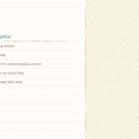
ama:
aj artykuł
utaj
/www.serykorycinskie.com.pl
się więcej tutaj
ełen tekst tutaj