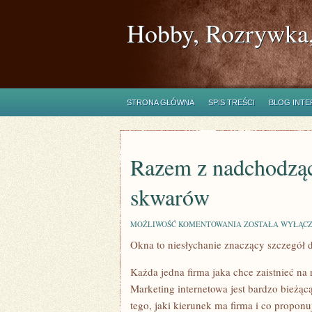
Hobby, Rozrywka,
STRONA GŁÓWNA
SPIS TREŚCI
BLOG INT
Razem z nadchodząc
skwarów
RAZEM
MOŻLIWOŚĆ KOMENTOWANIA
ZOSTAŁA WYŁĄC
Z
Okna to niesłychanie znaczący szczegół 
NADCHODZĄCYM
LATEM,
NADCHODZI
Każda jedna firma jaka chce zaistnieć na
FALA
SKWARÓW
Marketing internetowa jest bardzo bieżąc
tego, jaki kierunek ma firma i co propon