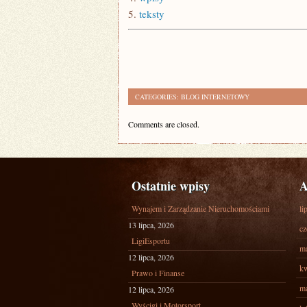
5.
teksty
CATEGORIES:
BLOG INTERNETOWY
Comments are closed.
Ostatnie wpisy
A
Wynajem i Zarządzanie Nieruchomościami
li
13 lipca, 2026
cz
LigiEsportu
ma
12 lipca, 2026
kw
Prawo i Finanse
ma
12 lipca, 2026
Wyścigi i Motorsport