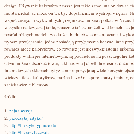
design. Używanie kaloryfera zawsze jest takie samo, ma on dawać ci
nie stwierdził, że może on też być dopełnieniem wystroju wnętrza. 
współczesnych i wykwintnych grzejników, można spotkać w Necie. Ta
wszystko nadzwyczaj tanie, znacznie tańsze aniżeli w sklepach stac
pośród różnych modeli, wielkości, budulców skonstruowania i wykoń
trybem przyłączenia, jedne posiadają przyłączenie boczne, inne przy
również moce kaloryferów, co również jest niezwykle istotną inform
produkty w sklepie internetowym, są podzielone na poszczególne ka
łatwo można odszukać towar, jaki nas w tej chwili interesuje. dużo os
Internetowych sklepach, gdyż tam propozycje są wiele korzystniejsz
większej ilości kaloryferów, można liczyć na spore upusty i rabaty, c
zaciekawienie klientów.
źródło:
———————————
1.
pełna wersja
2.
przeczytaj artykuł
3.
http://lifestylehypnose.de
4.
http://lilcrazyfuzzy.de