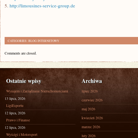
5.
http://limousines-service-group.de
CATEGORIES:
BLOG INTERNETOWY
Comments are closed.
Ostatnie wpisy
Archiwa
Wynajem i Zarządzanie Nieruchomościami
lipiec 2026
13 lipca, 2026
czerwiec 2026
LigiEsportu
maj 2026
12 lipca, 2026
kwiecień 2026
Prawo i Finanse
marzec 2026
12 lipca, 2026
Wyścigi i Motorsport
luty 2026