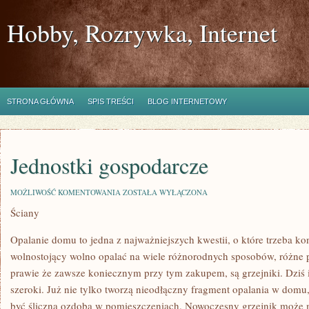
Hobby, Rozrywka, Internet
STRONA GŁÓWNA
SPIS TREŚCI
BLOG INTERNETOWY
Jednostki gospodarcze
JEDNOSTKI
MOŻLIWOŚĆ KOMENTOWANIA
ZOSTAŁA WYŁĄCZONA
GOSPODARCZE
Ściany
Opalanie domu to jedna z najważniejszych kwestii, o które trzeba ko
wolnostojący wolno opalać na wiele różnorodnych sposobów, różne pi
prawie że zawsze koniecznym przy tym zakupem, są grzejniki. Dziś i
szeroki. Już nie tylko tworzą nieodłączny fragment opalania w domu
być śliczną ozdobą w pomieszczeniach. Nowoczesny grzejnik może 