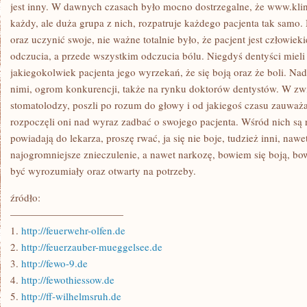
JEST
jest inny. W dawnych czasach było mocno dostrzegalne, że www.klin
ZOBOWIĄZANA
każdy, ale duża grupa z nich, rozpatruje każdego pacjenta tak samo
DO
PRZEJŚCIA
oraz uczynić swoje, nie ważne totalnie było, że pacjent jest człowiek
TESTÓW
odczucia, a przede wszystkim odczucia bólu. Niegdyś dentyści mieli
LEKARSKICH
jakiegokolwiek pacjenta jego wyrzekań, że się boją oraz że boli. Nad
nimi, ogrom konkurencji, także na rynku doktorów dentystów. W zw
stomatolodzy, poszli po rozum do głowy i od jakiegoś czasu zauważa
rozpoczęli oni nad wyraz zadbać o swojego pacjenta. Wśród nich są 
powiadają do lekarza, proszę rwać, ja się nie boje, tudzież inni, nawet
najogromniejsze znieczulenie, a nawet narkozę, bowiem się boją, b
być wyrozumiały oraz otwarty na potrzeby.
źródło:
———————————
1.
http://feuerwehr-olfen.de
2.
http://feuerzauber-mueggelsee.de
3.
http://fewo-9.de
4.
http://fewothiessow.de
5.
http://ff-wilhelmsruh.de