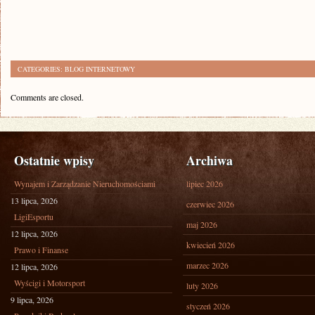
CATEGORIES:
BLOG INTERNETOWY
Comments are closed.
Ostatnie wpisy
Archiwa
Wynajem i Zarządzanie Nieruchomościami
lipiec 2026
13 lipca, 2026
czerwiec 2026
LigiEsportu
maj 2026
12 lipca, 2026
kwiecień 2026
Prawo i Finanse
marzec 2026
12 lipca, 2026
Wyścigi i Motorsport
luty 2026
9 lipca, 2026
styczeń 2026