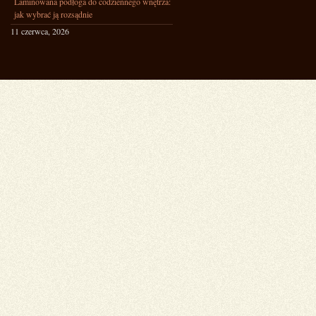
Laminowana podłoga do codziennego wnętrza:
jak wybrać ją rozsądnie
11 czerwca, 2026