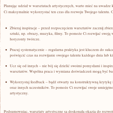
Planując⁣ udział w warsztatach artystycznych,⁢ warto⁢ mieć na uwadz
Ci maksymalnie wykorzystać ten czas dla rozwoju Twojego talentu. ‌O
Zbieraj inspiracje – przed rozpoczęciem warsztatów ‌zacznij zbiera
⁤sztuki, np. obrazy, muzyka, filmy. To pomoże Ci⁣ rozwijać swoją
horyzonty twórcze.
Pracuj systematycznie – regularna⁤ praktyka jest kluczem do sukce
poświęcić czas na rozwijanie swojego talentu​ każdego dnia lub‍ ki
Ucz się od innych – nie bój się ​dzielić swoimi ⁤pomysłami i insp
warsztatów. Wspólna praca i⁢ wymiana ​doświadczeń mogą być bar
Wykorzystaj feedback – bądź otwarty na⁢ konstruktywną krytykę
‍oraz‌ innych⁤ uczestników. To pomoże Ci rozwijać swoje‍ umiejętnoś
artystyczny.
Podsumowując, warsztaty artystyczne są doskonałą ‌okazją do rozwoj