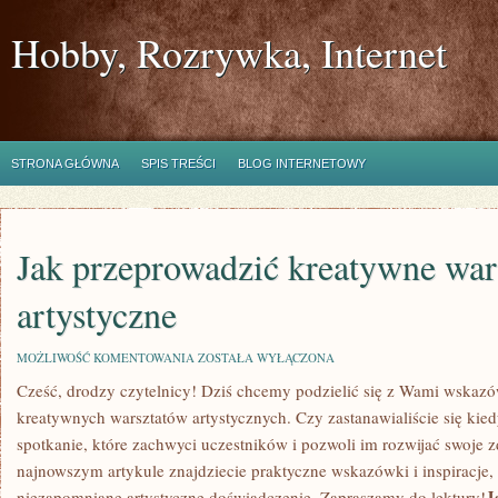
Hobby, Rozrywka, Internet
STRONA GŁÓWNA
SPIS TREŚCI
BLOG INTERNETOWY
Jak przeprowadzić kreatywne war
artystyczne
JAK
MOŻLIWOŚĆ KOMENTOWANIA
ZOSTAŁA WYŁĄCZONA
PRZEPROWADZIĆ
Cześć,⁤ drodzy czytelnicy! Dziś chcemy podzielić się z Wami wskaz
KREATYWNE
WARSZTATY
kreatywnych warsztatów⁢ artystycznych. Czy zastanawialiście się kiedy
ARTYSTYCZNE
spotkanie, które zachwyci uczestników ⁣i pozwoli im rozwijać swoje 
najnowszym ⁤artykule ‌znajdziecie praktyczne wskazówki i inspiracj
J
niezapomniane artystyczne doświadczenie. Zapraszamy do lektury!