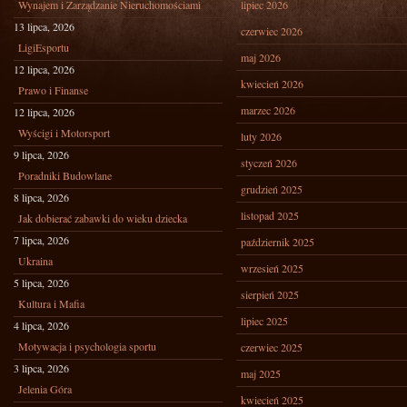
Wynajem i Zarządzanie Nieruchomościami
lipiec 2026
13 lipca, 2026
czerwiec 2026
LigiEsportu
maj 2026
12 lipca, 2026
kwiecień 2026
Prawo i Finanse
marzec 2026
12 lipca, 2026
Wyścigi i Motorsport
luty 2026
9 lipca, 2026
styczeń 2026
Poradniki Budowlane
grudzień 2025
8 lipca, 2026
listopad 2025
Jak dobierać zabawki do wieku dziecka
7 lipca, 2026
październik 2025
Ukraina
wrzesień 2025
5 lipca, 2026
sierpień 2025
Kultura i Mafia
lipiec 2025
4 lipca, 2026
Motywacja i psychologia sportu
czerwiec 2025
3 lipca, 2026
maj 2025
Jelenia Góra
kwiecień 2025