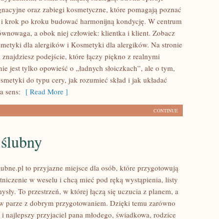
gnacyjne oraz zabiegi kosmetyczne, które pomagają poznać
 i krok po kroku budować harmonijną kondycję. W centrum
 równowaga, a obok niej człowiek: klientka i klient. Zobacz
metyki dla alergików i Kosmetyki dla alergików. Na stronie
 znajdziesz podejście, które łączy piękno z realnymi
e jest tylko opowieść o „ładnych słoiczkach”, ale o tym,
smetyki do typu cery, jak rozumieć skład i jak układać
a sens:
[ Read More ]
CONTINUE
 ślubny
ubne.pl to przyjazne miejsce dla osób, które przygotowują
tniczenie w weselu i chcą mieć pod ręką wystąpienia, listy
sły. To przestrzeń, w której łączą się uczucia z planem, a
 w parze z dobrym przygotowaniem. Dzięki temu zarówno
 i najlepszy przyjaciel pana młodego, świadkowa, rodzice