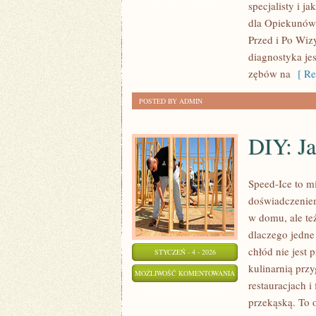
specjalisty i j
A
dla Opiekunów 
PSYCHOLOGIA
Przed i Po Wiz
diagnostyka jes
zębów na
[ Re
POSTED BY ADMIN
DIY: Ja
Speed-Ice to m
doświadczeniem
w domu, ale też
dlaczego jedne
chłód nie jest 
STYCZEŃ - 4 - 2026
kulinarnią prz
DIY:
MOŻLIWOŚĆ KOMENTOWANIA
restauracjach i
JAK
ZOSTAŁA WYŁĄCZONA
przekąską. To o
ZROBIĆ