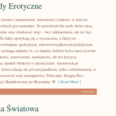
dy Erotyczne
 portal o partnerstwie, intymności i miłości, w którym
ebach jest naturalne. To przestrzeń dla osób, które chcą
iebie oraz zbudować więź – bez zakłopotania, ale też bez
. Tu fakty spotykają się z wyczuciem, a fałszywe
ą rozbrajane spokojnym, zdroworozsądkowym podejściem.
ry pomaga układać to, co między ludźmi bywa nieoczywiste:
ości, zauroczenie, namiętność, ale też kryzysy,
a, spadek bliskości i zakończenia. Anonserek.pl
 dobra relacja nie jest przypadkiem, tylko codziennością, w
ę szczerość oraz umiejętności. Polecamy Terapia Par i
ji i Randkowanie po Rozstaniu. W
[ Read More ]
CONTINUE
na Światowa