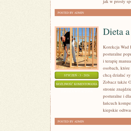
jak w prosty sp
WAFLE
DO
POSTED BY ADMIN
LODÓW
Dieta a
Korekcja Wad P
posturalne popr
i terapię manu
osobach, które 
chcą działać s
STYCZEŃ - 3 - 2026
Zobacz także O
DIETA
MOŻLIWOŚĆ KOMENTOWANIA
stronie znajdzi
A
ZOSTAŁA WYŁĄCZONA
posturalne i dl
KRĘGOSŁUP
łańcuch kompen
I
kiepskie odtwa
STAWY
POSTED BY ADMIN