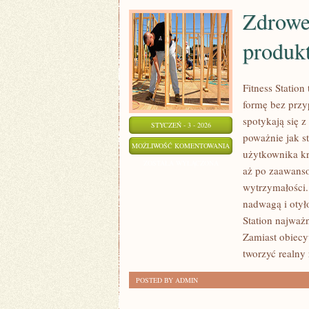
Zdrowe
produk
Fitness Station
formę bez przy
spotykają się z
STYCZEŃ - 3 - 2026
poważnie jak st
ZDROWE
MOŻLIWOŚĆ KOMENTOWANIA
użytkownika kr
ZAMIENNIKI
ZOSTAŁA WYŁĄCZONA
aż po zaawans
NIEZDROWYCH
wytrzymałości.
PRODUKTÓW
nadwagą i otył
Station najważn
Zamiast obiecy
tworzyć realny
POSTED BY ADMIN