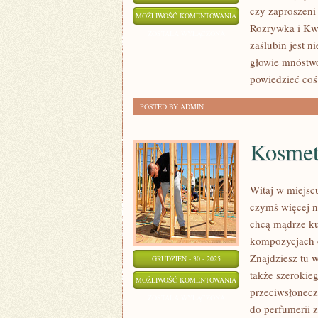
czy zaproszeni
BUDŻET
MOŻLIWOŚĆ KOMENTOWANIA
Rozrywka i Kwia
ŚLUBNY
ZOSTAŁA WYŁĄCZONA
zaślubin jest 
głowie mnóstwo
powiedzieć co
POSTED BY ADMIN
Kosmet
Witaj w miejsc
czymś więcej n
chcą mądrze k
kompozycjach o
Znajdziesz tu 
GRUDZIEŃ - 30 - 2025
także szerokie
KOSMETYKI
MOŻLIWOŚĆ KOMENTOWANIA
przeciwsłoneczn
NATURALNE
ZOSTAŁA WYŁĄCZONA
do perfumerii 