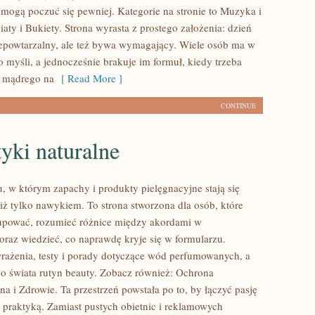
 mogą poczuć się pewniej. Kategorie na stronie to Muzyka i
ty i Bukiety. Strona wyrasta z prostego założenia: dzień
niepowtarzalny, ale też bywa wymagający. Wiele osób ma w
 myśli, a jednocześnie brakuje im formuł, kiedy trzeba
ś mądrego na
[ Read More ]
CONTINUE
yki naturalne
u, w którym zapachy i produkty pielęgnacyjne stają się
iż tylko nawykiem. To strona stworzona dla osób, które
upować, rozumieć różnice między akordami w
raz wiedzieć, co naprawdę kryje się w formularzu.
wrażenia, testy i porady dotyczące wód perfumowanych, a
go świata rutyn beauty. Zobacz również: Ochrona
a i Zdrowie. Ta przestrzeń powstała po to, by łączyć pasję
z praktyką. Zamiast pustych obietnic i reklamowych