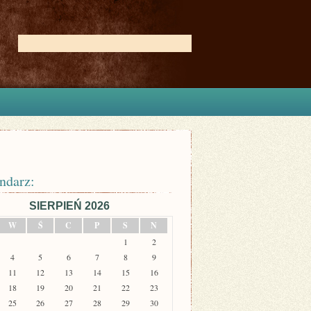
ndarz:
SIERPIEŃ 2026
W
Ś
C
P
S
N
1
2
4
5
6
7
8
9
11
12
13
14
15
16
18
19
20
21
22
23
25
26
27
28
29
30