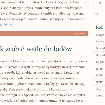
ak rozróżniać fakty od mitów. Ciekawe kategorie to Poradnik
31
Osób Starszych i Niesamodzielnych i Poradnik Pacjenta
ycie u Dentysty. W centrum Stombis stoi idea, że wczesna
« lip
t często łatwiejsza, tańsza i mniej stresująca niż ratowanie
ad More ]
Rekl
CONTINUE
Przeczyt
Sprawdź
k zrobić wafle do lodów
Dowiedz 
Dowiedz 
iejsce, w której zachwyt do zimnych słodkości spotyka się z
Kliknij,
. To serwis dla tych, którzy chcą tworzyć desery mrożone
HTTP
 dla osób, które lubią testować nowe smaki i rozumieć,
HTTP
 porcje wychodzą kremowe, a inne bywają ziarniste. Tu
HTTP
przeszkodą, tylko narzędziem, a każdy gałka może stać się
ygodą. Kategorie ciekawe to Lody i kawa i Lody w
Tutaj
 fine diningu. Na Speed-Ice lody rzemieślnicze nie są tylko
Serwis
powieść o składnikach, o temperaturze, o teksturze i o tym,