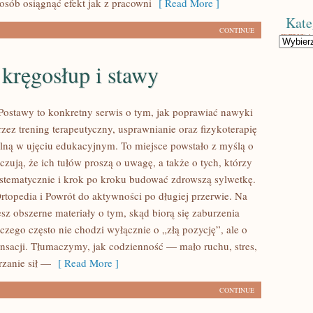
osób osiągnąć efekt jak z pracowni
[ Read More ]
Kate
CONTINUE
Kategorie
 kręgosłup i stawy
ostawy to konkretny serwis o tym, jak poprawiać nawyki
zez trening terapeutyczny, usprawnianie oraz fizykoterapię
alną w ujęciu edukacyjnym. To miejsce powstało z myślą o
czują, że ich tułów proszą o uwagę, a także o tych, którzy
ystematycznie i krok po kroku budować zdrowszą sylwetkę.
rtopedia i Powrót do aktywności po długiej przerwie. Na
esz obszerne materiały o tym, skąd biorą się zaburzenia
aczego często nie chodzi wyłącznie o „złą pozycję”, ale o
sacji. Tłumaczymy, jak codzienność — mało ruchu, stres,
rzanie sił —
[ Read More ]
CONTINUE