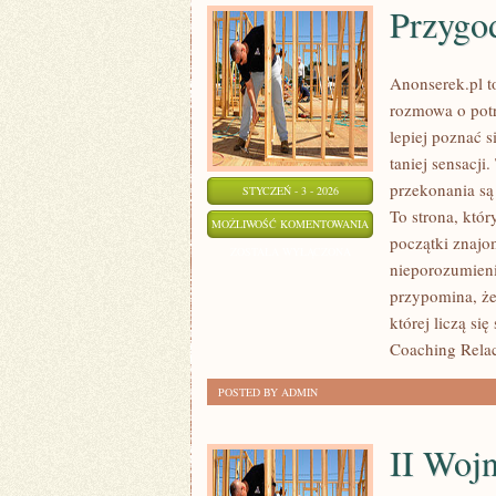
Przygo
Anonserek.pl to
rozmowa o potrz
lepiej poznać s
taniej sensacji
przekonania s
STYCZEŃ - 3 - 2026
To strona, któ
PRZYGODY
MOŻLIWOŚĆ KOMENTOWANIA
początki znajom
EROTYCZNE
ZOSTAŁA WYŁĄCZONA
nieporozumieni
przypomina, że
której liczą si
Coaching Relac
POSTED BY ADMIN
II Woj