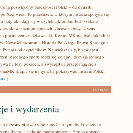
rona poświęcony przeszłości Polski – od dynastii
 po XXI wiek. To przestrzeń, w którym historia spotyka się
 daty układają się w czytelną kronikę. Jeśli szukasz
kierunkowskazu po epokach, chcesz uchwycić sens
po prostu cenisz ciekawostki, KoronaMK ma być dokładnie
zy. Nowości na stronie Historia Polskiego Prawa Karnego i
i Pytania od czytelników. Największą siłą historii jest
zeń: z jednego sporu rodzi się kolejny, decyzja jednego
wa na losy pokoleń, a zwycięstwa przeplatają się z
onaMK skupia się na tym, by pokazywać historię Polski
re ]
CONTINUE
je i wydarzenia
a to przestrzeń stworzone z myślą o tym, by kosmetyka
rzypadkiem, a stała się mądrą strategią. Strona opisuje