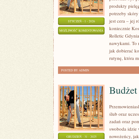
produkty pielę
potrzeby skóry
jest cera – jej
STYCZEŃ - 1 - 2026
koniecznie Kos
PROMOCJE
MOŻLIWOŚĆ KOMENTOWANIA
Rolletic Gdynia
I
ZOSTAŁA WYŁĄCZONA
nawykami. To ni
WYDARZENIA
jak dobierać ko
rutynę, która m
POSTED BY ADMIN
Budżet
Przemowieniasl
ślub oraz uczes
zadań oraz pomy
swoboda idzie
nowożeńcy, jak
GRUDZIEŃ - 31 - 2025