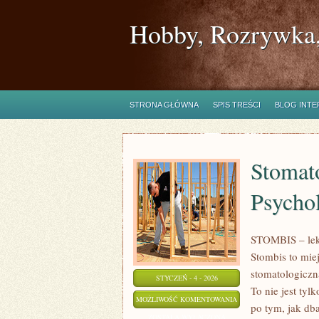
Hobby, Rozrywka,
STRONA GŁÓWNA
SPIS TREŚCI
BLOG INT
Stomato
Psycho
STOMBIS – leka
Stombis to mie
stomatologiczn
STYCZEŃ - 4 - 2026
To nie jest ty
STOMATOLOGIA
MOŻLIWOŚĆ KOMENTOWANIA
po tym, jak db
ESTETYCZNA
ZOSTAŁA WYŁĄCZONA