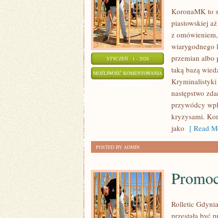
KoronaMK to st
piastowskiej aż
z omówieniem, a
wiarygodnego 
przemian albo 
STYCZEŃ - 1 - 2026
taką bazą wied
II
MOŻLIWOŚĆ KOMENTOWANIA
Kryminalistyki 
WOJNA
ZOSTAŁA WYŁĄCZONA
następstwo zdar
ŚWIATOWA
przywódcy wpły
kryzysami. Kor
jako
[ Read Mo
POSTED BY ADMIN
Promoc
Rolletic Gdyni
przestała być p