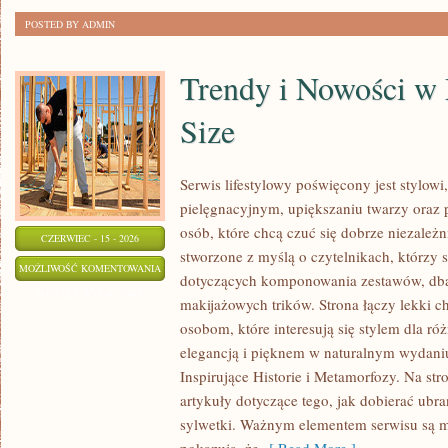
POSTED BY ADMIN
Trendy i Nowości w
Size
Serwis lifestylowy poświęcony jest stylowi
pielęgnacyjnym, upiększaniu twarzy ora
osób, które chcą czuć się dobrze niezależn
CZERWIEC - 15 - 2026
stworzone z myślą o czytelnikach, którzy 
TRENDY
MOŻLIWOŚĆ KOMENTOWANIA
dotyczących komponowania zestawów, dban
I
ZOSTAŁA WYŁĄCZONA
makijażowych trików. Strona łączy lekki ch
NOWOŚCI
osobom, które interesują się stylem dla ró
W
elegancją i pięknem w naturalnym wydaniu
MODZIE
Inspirujące Historie i Metamorfozy. Na str
PLUS
artykuły dotyczące tego, jak dobierać ubra
SIZE
sylwetki. Ważnym elementem serwisu są 