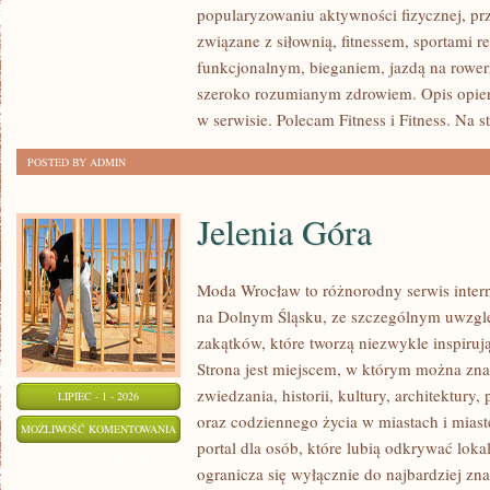
popularyzowaniu aktywności fizycznej, pr
PSYCHOLOGIA
związane z siłownią, fitnessem, sportami r
SPORTU
funkcjonalnym, bieganiem, jazdą na rowerz
szeroko rozumianym zdrowiem. Opis opier
w serwisie. Polecam Fitness i Fitness. Na s
POSTED BY ADMIN
Jelenia Góra
Moda Wrocław to różnorodny serwis inte
na Dolnym Śląsku, ze szczególnym uwzgl
zakątków, które tworzą niezwykle inspirują
Strona jest miejscem, w którym można zna
zwiedzania, historii, kultury, architektury,
LIPIEC - 1 - 2026
oraz codziennego życia w miastach i mias
JELENIA
MOŻLIWOŚĆ KOMENTOWANIA
portal dla osób, które lubią odkrywać lok
GÓRA
ZOSTAŁA WYŁĄCZONA
ogranicza się wyłącznie do najbardziej zna