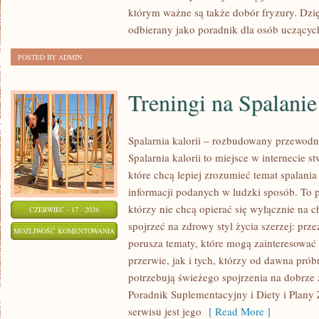
którym ważne są także dobór fryzury. Dzi
odbierany jako poradnik dla osób uczącyc
POSTED BY ADMIN
Treningi na Spalanie
Spalarnia kalorii – rozbudowany przewodn
Spalarnia kalorii to miejsce w internecie 
które chcą lepiej zrozumieć temat spalania
informacji podanych w ludzki sposób. To p
którzy nie chcą opierać się wyłącznie na 
CZERWIEC - 17 - 2026
spojrzeć na zdrowy styl życia szerzej: prz
TRENINGI
MOŻLIWOŚĆ KOMENTOWANIA
porusza tematy, które mogą zainteresowa
NA
ZOSTAŁA WYŁĄCZONA
przerwie, jak i tych, którzy od dawna prób
SPALANIE
potrzebują świeżego spojrzenia na dobrze
KALORII
Poradnik Suplementacyjny i Diety i Plany
serwisu jest jego
[ Read More ]