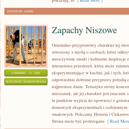
pokazują, że
[ Read More ]
POSTED BY ADMIN
Zapachy Niszowe
Orientalno-przyprawowy charakter tej stron
stworzony z myślą o osobach, które odkry
nieoczywiste smaki i kulinarne inspiracje 
internetowa przestrzeń, która może zaint
eksperymentujące w kuchni, jak i tych, kt
CZERWIEC - 14 - 2026
odpowiednio dobrane przyprawy potrafią 
ZAPACHY
MOŻLIWOŚĆ KOMENTOWANIA
najprostsze danie. Tematyka strony konce
NISZOWE
ZOSTAŁA WYŁĄCZONA
mieszanek, ale jej charakter jest znacznie
tu punktem wyjścia do opowieści o gotowani
domowych eksperymentach i codziennym 
smakowych. Polecamy Historia i Ciekawostk
Strona może być postrzegana
[ Read More