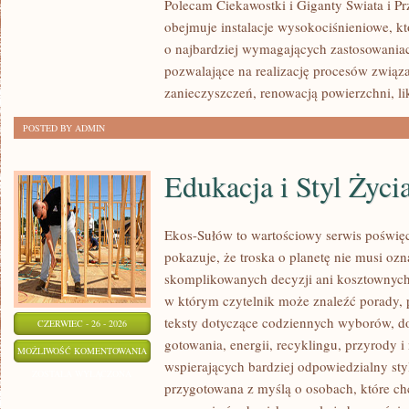
Polecam Ciekawostki i Giganty Świata i Pr
obejmuje instalacje wysokociśnieniowe, k
o najbardziej wymagających zastosowania
pozwalające na realizację procesów zwią
zanieczyszczeń, renowacją powierzchni, li
POSTED BY ADMIN
Edukacja i Styl Życi
Ekos-Sułów to wartościowy serwis poświęco
pokazuje, że troska o planetę nie musi oz
skomplikowanych decyzji ani kosztownych 
w którym czytelnik może znaleźć porady, 
teksty dotyczące codziennych wyborów, d
CZERWIEC - 26 - 2026
gotowania, energii, recyklingu, przyrody
EDUKACJA
MOŻLIWOŚĆ KOMENTOWANIA
wspierających bardziej odpowiedzialny styl
I
ZOSTAŁA WYŁĄCZONA
przygotowana z myślą o osobach, które c
STYL