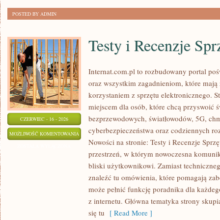
POSTED BY ADMIN
Testy i Recenzje Spr
Internat.com.pl to rozbudowany portal po
oraz wszystkim zagadnieniom, które mają
korzystaniem z sprzętu elektronicznego.
miejscem dla osób, które chcą przyswoić św
bezprzewodowych, światłowodów, 5G, chm
CZERWIEC - 16 - 2026
cyberbezpieczeństwa oraz codziennych ro
TESTY
MOŻLIWOŚĆ KOMENTOWANIA
Nowości na stronie: Testy i Recenzje Sprzę
I
ZOSTAŁA WYŁĄCZONA
przestrzeń, w którym nowoczesna komunik
RECENZJE
bliski użytkownikowi. Zamiast techniczne
SPRZĘTU
znaleźć tu omówienia, które pomagają zab
może pełnić funkcję poradnika dla każdeg
z internetu. Główna tematyka strony skupia
się tu
[ Read More ]