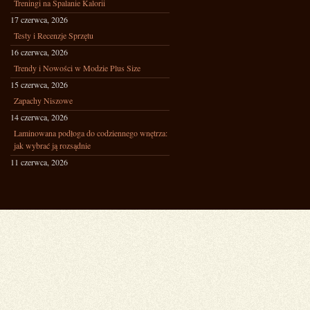
Treningi na Spalanie Kalorii
17 czerwca, 2026
Testy i Recenzje Sprzętu
16 czerwca, 2026
Trendy i Nowości w Modzie Plus Size
15 czerwca, 2026
Zapachy Niszowe
14 czerwca, 2026
Laminowana podłoga do codziennego wnętrza:
jak wybrać ją rozsądnie
11 czerwca, 2026