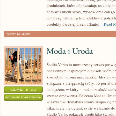
WŁOSÓW
produktach, które odpowiadają na codzien
oczyszczaniem skóry, włosów oraz całego 
tematykę naturalnych produktów z potrzeb
produkty bardziej przemyślanie.
[ Read M
POSTED BY ADMIN
Moda i Uroda
Studio Veriss to nowoczesny serwis poświ
codziennym inspiracjom dla osób, które c
kosmetyki. Strona ma charakter lifestylowy
związane z pielęgnacją skóry. To portal d
makijażem, w którym można znaleźć zarówn
CZERWIEC - 18 - 2026
szersze omówienia. Polecam Moda i Uroda i
MODA
MOŻLIWOŚĆ KOMENTOWANIA
wizażystów. Tematyka strony skupia się 
I
ZOSTAŁA WYŁĄCZONA
trikach, ale nie ogranicza się wyłącznie 
URODA
Studio Veriss pokazuje urodę jako świado