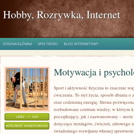
Hobby, Rozrywka, Internet
STRONA GŁÓWNA
SPIS TREŚCI
BLOG INTERNETOWY
Motywacja i psychol
Sport i aktywność fizyczna to znacznie wię
ćwiczenia. To styl życia, sposób dbania o
oraz codzienną energię. Strona poświęcona
rozbudowane centrum wiedzy, w którym k
początkujący, jak i zaawansowany – może 
LIPIEC - 3 - 2026
dotyczące treningów, ćwiczeń, zdrowego st
MOTYWACJA
MOŻLIWOŚĆ KOMENTOWANIA
świadomego rozwijania własnej sprawności
I
ZOSTAŁA WYŁĄCZONA