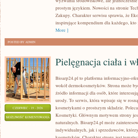
wyzwania środowiskowe, ale jednocześnie 
ŻYCIA
prostym językiem. Nowości na stronie Tec
Zakupy. Charakter serwisu sprawia, że Ek
inspirujące kompendium dla każdego, kto z
More ]
POSTED BY ADMIN
Pielęgnacja ciała i 
Bioarp24.pl to platforma informacyjno-ofer
wokół dermokosmetyków. Strona może być
źródło informacji dla osób, które interesu
urody. To serwis, która wpisuje się w rosn
kosmetykami o prostszym składzie. Polec
CZERWIEC - 19 - 2026
Kosmetyki. Głównym motywem strony jes
PIELĘGNACJA
MOŻLIWOŚĆ KOMENTOWANIA
naturalnych. Bioarp24.pl może zaintereso
CIAŁA
ZOSTAŁA WYŁĄCZONA
indywidualnych, jak i sprzedawców, któr
I
kosmetyków. Charakter strony jest tematyc