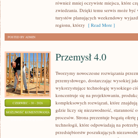
również mniej oczywiste miejsca, które c
zwiedzania. Dzięki temu serwis może być
turystów planujących weekendowy wyjazd,
regionu, którzy
[ Read More ]
POSTED BY ADMIN
Przemysł 4.0
Tworzymy nowoczesne rozwiązania przezn
przemysłowego, dostarczając wysokiej jak
wykorzystujące technologię wysokiego ciś
koncentruje się na projektowaniu, produkc
kompleksowych rozwiązań, które znajdują
CZERWIEC - 30 - 2026
gdzie liczy się niezawodność, starannoś
PRZEMYSŁ
MOŻLIWOŚĆ KOMENTOWANIA
procesów. Strona prezentuje bogatą ofertę
4.0
ZOSTAŁA WYŁĄCZONA
technologii, które odpowiadają na potrze
przedsiębiorstw poszukujących niezawodn