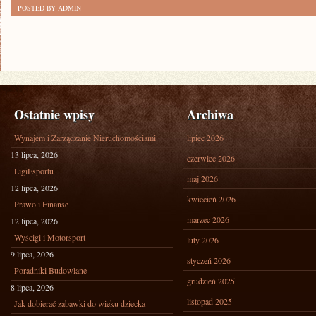
POSTED BY ADMIN
Ostatnie wpisy
Archiwa
Wynajem i Zarządzanie Nieruchomościami
lipiec 2026
13 lipca, 2026
czerwiec 2026
LigiEsportu
maj 2026
12 lipca, 2026
kwiecień 2026
Prawo i Finanse
marzec 2026
12 lipca, 2026
Wyścigi i Motorsport
luty 2026
9 lipca, 2026
styczeń 2026
Poradniki Budowlane
grudzień 2025
8 lipca, 2026
listopad 2025
Jak dobierać zabawki do wieku dziecka