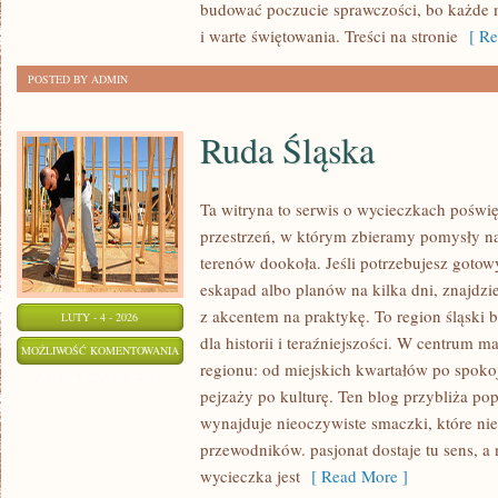
budować poczucie sprawczości, bo każde m
i warte świętowania. Treści na stronie
[ Re
POSTED BY ADMIN
Ruda Śląska
Ta witryna to serwis o wycieczkach poświę
przestrzeń, w którym zbieramy pomysły n
terenów dookoła. Jeśli potrzebujesz goto
eskapad albo planów na kilka dni, znajdzi
z akcentem na praktykę. To region śląski 
LUTY - 4 - 2026
dla historii i teraźniejszości. W centrum m
RUDA
MOŻLIWOŚĆ KOMENTOWANIA
regionu: od miejskich kwartałów po spokoj
ŚLĄSKA
ZOSTAŁA WYŁĄCZONA
pejzaży po kulturę. Ten blog przybliża popu
wynajduje nieoczywiste smaczki, które nie
przewodników. pasjonat dostaje tu sens, a 
wycieczka jest
[ Read More ]