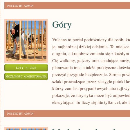
POSTED BY ADMIN
Góry
Vulcans to portal podróżniczy dla osób, k
jej najbardziej dzikiej odsłonie. To miejsce
o ogniu, a krajobraz zmienia się z każdym 
Cię wulkany, gejzery oraz spadające nurty,
planowania tras, a także praktyczne doświ
LUTY - 4 - 2026
przeżyć przygodę bezpiecznie. Strona pows
GÓRY
MOŻLIWOŚĆ KOMENTOWANIA
szlaki prowadzące przez zastygłe potoki la
ZOSTAŁA WYŁĄCZONA
którzy zamiast przypadkowych atrakcji wy
pokazuje, że turystyka może być odpowied
ekscytująca. Tu liczy się nie tylko cel, ale 
POSTED BY ADMIN