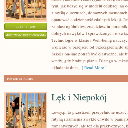
tym, jak uczyć się w modelu edukacji na o
z myślą o uczniach, domowych mentorach 
opanować codzienność zdalnych lekcji. Jeśl
zamiast ogólników, znajdziesz tu poradniki
LUTY - 6 - 2026
dobrych nawyków i sprawdzonych rozwiąza
EDUKACJA
MOŻLIWOŚĆ KOMENTOWANIA
Technologie w klasie i Well-being nauczycie
PRZYSZŁOŚCI
ZOSTAŁA WYŁĄCZONA
wspierać w przejściu od przeciążenia do s
Szkoła on-line potrafi być elastyczne, ale 
wtedy, gdy brakuje planu. Dlatego w teksta
układanie dnia,
[ Read More ]
POSTED BY ADMIN
Lęk i Niepokój
Lovsy.pl to przestrzeń przepełnione uczuć,
rutyną i zamienia zwykłe chwile w pamiątk
romantycznych, ale też dla praktycznych, 