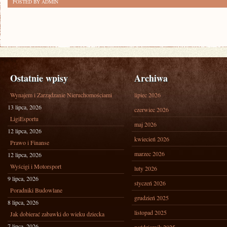
POSTED BY ADMIN
Ostatnie wpisy
Archiwa
Wynajem i Zarządzanie Nieruchomościami
lipiec 2026
13 lipca, 2026
czerwiec 2026
LigiEsportu
maj 2026
12 lipca, 2026
kwiecień 2026
Prawo i Finanse
marzec 2026
12 lipca, 2026
Wyścigi i Motorsport
luty 2026
9 lipca, 2026
styczeń 2026
Poradniki Budowlane
grudzień 2025
8 lipca, 2026
listopad 2025
Jak dobierać zabawki do wieku dziecka
7 lipca, 2026