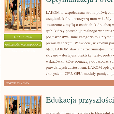
LAKOM to współczesna strona poświęcon
urządzeń, które towarzyszą nam w każdym
stworzone z myślą o osobach, które chcą 
tych, którzy potrzebują realnego wsparci
posłuszeństwa. Inne kategorie to Optymaliz
LUTY - 6 - 2026
premiery sprzętu. W świecie, w którym pa
OPTYMALIZACJA
MOŻLIWOŚĆ KOMENTOWANIA
błąd, LAKOM stawia na zrozumiałość i uc
I
ZOSTAŁA WYŁĄCZONA
sloganów dostajesz praktykę: testy, próby 
OVERCLOCKING
wskazówki, które pomagają dopasować spr
prawdziwych zastosowań. LAKOM opisuje de
ekosystem: CPU, GPU, moduły pamięci, p
POSTED BY ADMIN
Edukacja przyszłośc
nasza platforma edukacyjna to blog edukac