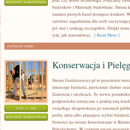
prac czy dobór technologii. Polecamy Dom
ŁAZIENKI
MOŻLIWOŚĆ KOMENTOWANIA
budynków i Materiały budowlane. Strona ko
I
ZOSTAŁA WYŁĄCZONA
zamiast pustych haseł dostajesz konkret. W
KUCHNIE
zarówno zagadnienia dla osób zaczynającyc
już staż i szukają szczegółów. Dzięki temu
tym, jak remontować,
[ Read More ]
POSTED BY ADMIN
Konserwacja i Pielęg
Strona Godziszewscy.pl to przestrzeń twor
interesuje biżuteria, pierścienie ślubne or
Zamościu i okolicach. To serwis poradniko
podpowiedzi estetyczne z praktyczną wied
zwięzłego drogowskazu po tematach jubiler
LUTY - 1 - 2026
próby złota albo planujesz wybór biżuterii,
KONSERWACJA
MOŻLIWOŚĆ KOMENTOWANIA
Nowości na stronie Inwestowanie w Biżuter
I
ZOSTAŁA WYŁĄCZONA
Półszlachetne. W centrum uwagi pozostaje 