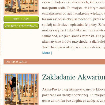
czterech kółek oraz wszystkich, którzy ch
transportu osób. To miejsce, w którym cod
entuzjazmem do aut i konkretną wiedzą o 
taksówka: od selekcji samochodu, przez r
LUTY - 3 - 2026
spokój na drodze i opłacalność pracy. Zob
SAMOCHODY
MOŻLIWOŚĆ KOMENTOWANIA
motoryzacyjne i Taksówkarze. Ten serwis o
HYBRYDOWE
ZOSTAŁA WYŁĄCZONA
samochód, ale jako środek zarobku. Dla je
alternatywne źródło przychodu, a dla kol
Taxi Drive prowadzi przez ulice, odcinki i 
More ]
POSTED BY ADMIN
Zakładanie Akwari
Akwa-Pro to blog akwarystyczny, w który
pokazana od strony codziennej. To miejsce
temat zbiornika bez zbędnego zadęcia, za 