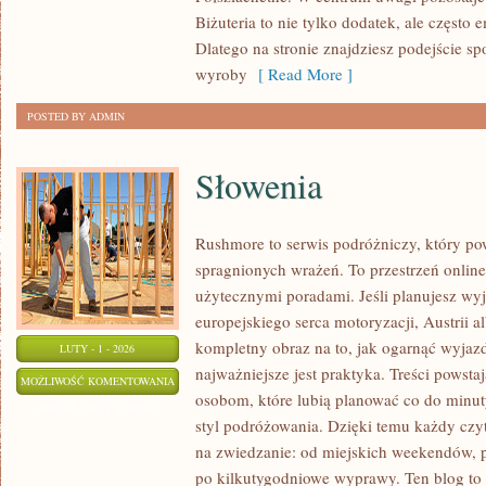
PIELĘGNACJA
Biżuteria to nie tylko dodatek, ale często e
BIŻUTERII
Dlatego na stronie znajdziesz podejście s
wyroby
[ Read More ]
POSTED BY ADMIN
Słowenia
Rushmore to serwis podróżniczy, który po
spragnionych wrażeń. To przestrzeń online,
użytecznymi poradami. Jeśli planujesz wyj
europejskiego serca motoryzacji, Austrii a
kompletny obraz na to, jak ogarnąć wyja
LUTY - 1 - 2026
najważniejsze jest praktyka. Treści powst
SŁOWENIA
MOŻLIWOŚĆ KOMENTOWANIA
osobom, które lubią planować co do minuty
ZOSTAŁA WYŁĄCZONA
styl podróżowania. Dzięki temu każdy czy
na zwiedzanie: od miejskich weekendów, 
po kilkutygodniowe wyprawy. Ten blog to