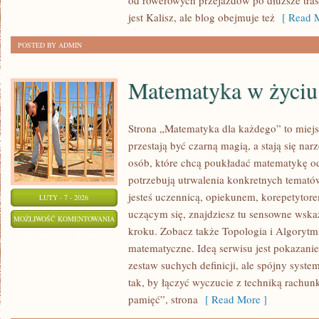
od rowerowych przejazdów po dłuższe tras
jest Kalisz, ale blog obejmuje też
[ Read M
POSTED BY ADMIN
Matematyka w życiu
Strona „Matematyka dla każdego” to miejs
przestają być czarną magią, a stają się na
osób, które chcą poukładać matematykę od 
potrzebują utrwalenia konkretnych tematów
jesteś uczennicą, opiekunem, korepetytor
LUTY - 7 - 2026
uczącym się, znajdziesz tu sensowne wska
MATEMATYKA
MOŻLIWOŚĆ KOMENTOWANIA
kroku. Zobacz także Topologia i Algorytm
W
ZOSTAŁA WYŁĄCZONA
matematyczne. Ideą serwisu jest pokazanie
ŻYCIU
zestaw suchych definicji, ale spójny syste
CODZIENNYM
tak, by łączyć wyczucie z techniką rachu
pamięć”, strona
[ Read More ]