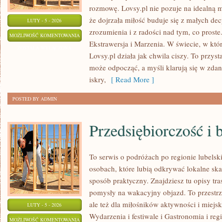
rozmowę. Lovsy.pl nie pozuje na idealną m
że dojrzała miłość buduje się z małych decyz
LUTY - 5 - 2026
zrozumienia i z radości nad tym, co proste
LĘK
MOŻLIWOŚĆ KOMENTOWANIA
Ekstrawersja i Marzenia. W świecie, w kt
I
ZOSTAŁA WYŁĄCZONA
Lovsy.pl działa jak chwila ciszy. To przys
NIEPOKÓJ
może odpocząć, a myśli klarują się w zdan
iskry,
[ Read More ]
POSTED BY ADMIN
Przedsiębiorczość i 
To serwis o podróżach po regionie lubelsk
osobach, które lubią odkrywać lokalne sk
sposób praktyczny. Znajdziesz tu opisy tra
pomysły na wakacyjny objazd. To przestrze
ale też dla miłośników aktywności i miejsk
LUTY - 5 - 2026
Wydarzenia i festiwale i Gastronomia i re
PRZEDSIĘBIORCZOŚĆ
MOŻLIWOŚĆ KOMENTOWANIA