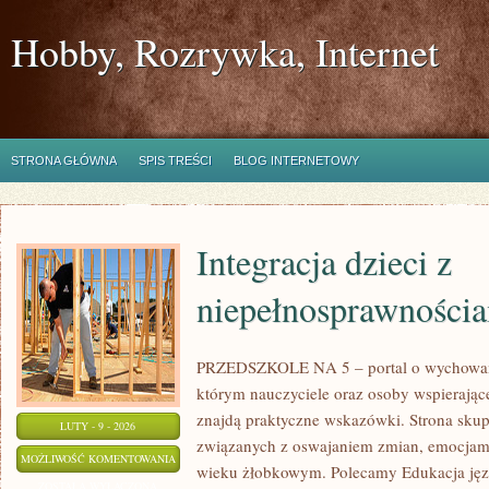
Hobby, Rozrywka, Internet
STRONA GŁÓWNA
SPIS TREŚCI
BLOG INTERNETOWY
Integracja dzieci z
niepełnosprawności
PRZEDSZKOLE NA 5 – portal o wychowan
którym nauczyciele oraz osoby wspierając
znajdą praktyczne wskazówki. Strona skup
LUTY - 9 - 2026
związanych z oswajaniem zmian, emocjami
INTEGRACJA
MOŻLIWOŚĆ KOMENTOWANIA
wieku żłobkowym. Polecamy Edukacja języ
DZIECI
ZOSTAŁA WYŁĄCZONA