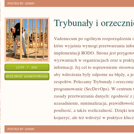
POSTED BY ADMIN
Trybunały i orzeczn
Vademecum po ogólnym rozporządzeniu o 
które wyjaśnia wymogi przetwarzania inf
implementacji RODO. Strona jest przygot
wyzwaniach w organizacjach oraz u prakt
informacji. Jej cel to usprawnienie stosow
LUTY - 7 - 2026
aby wdrożenia były odporne na błędy, a je
TRYBUNAŁY
MOŻLIWOŚĆ KOMENTOWANIA
zespołów. Polecamy Trybunały i orzecznic
I
ZOSTAŁA WYŁĄCZONA
programowanie (SecDevOps). W centrum t
ORZECZNICTWO
zasady przetwarzania danych: zgodność z
uzasadnienie, minimalizacja, prawidłowość,
poufność, a także rozliczalność. Dzięki t
kojarzyć, ale też wdrożyć w praktyce klu
POSTED BY ADMIN