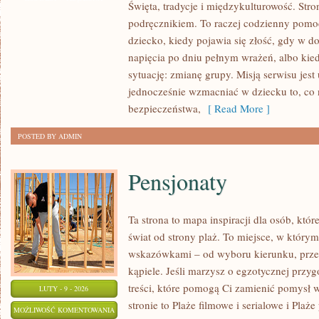
Święta, tradycje i międzykulturowość. Stro
Z
podręcznikiem. To raczej codzienny pomoc
NIEPEŁNOSPRAWNOŚCIAMI
dziecko, kiedy pojawia się złość, gdy w 
napięcia po dniu pełnym wrażeń, albo kie
sytuację: zmianę grupy. Misją serwisu jest
jednocześnie wzmacniać w dziecku to, co 
bezpieczeństwa,
[ Read More ]
POSTED BY ADMIN
Pensjonaty
Ta strona to mapa inspiracji dla osób, któ
świat od strony plaż. To miejsce, w którym
wskazówkami – od wyboru kierunku, przez
kąpiele. Jeśli marzysz o egzotycznej przyg
treści, które pomogą Ci zamienić pomysł w
LUTY - 9 - 2026
stronie to Plaże filmowe i serialowe i Pla
PENSJONATY
MOŻLIWOŚĆ KOMENTOWANIA