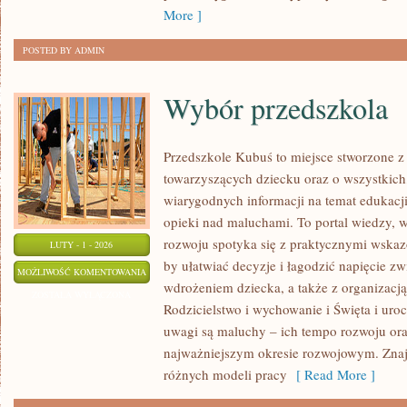
More ]
POSTED BY ADMIN
Wybór przedszkola
Przedszkole Kubuś to miejsce stworzone z
towarzyszących dziecku oraz o wszystkich
wiarygodnych informacji na temat edukacj
opieki nad maluchami. To portal wiedzy, w
rozwoju spotyka się z praktycznymi wskaz
LUTY - 1 - 2026
by ułatwiać decyzje i łagodzić napięcie z
WYBÓR
MOŻLIWOŚĆ KOMENTOWANIA
wdrożeniem dziecka, a także z organizacj
PRZEDSZKOLA
ZOSTAŁA WYŁĄCZONA
Rodzicielstwo i wychowanie i Święta i uro
uwagi są maluchy – ich tempo rozwoju ora
najważniejszym okresie rozwojowym. Znajd
różnych modeli pracy
[ Read More ]