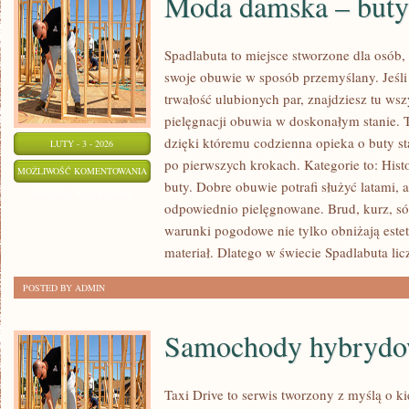
Moda damska – buty
Spadlabuta to miejsce stworzone dla osób, 
swoje obuwie w sposób przemyślany. Jeśli 
trwałość ulubionych par, znajdziesz tu ws
pielęgnacji obuwia w doskonałym stanie. T
dzięki któremu codzienna opieka o buty sta
LUTY - 3 - 2026
po pierwszych krokach. Kategorie to: His
MODA
MOŻLIWOŚĆ KOMENTOWANIA
buty. Dobre obuwie potrafi służyć latami, a
DAMSKA
ZOSTAŁA WYŁĄCZONA
odpowiednio pielęgnowane. Brud, kurz, só
–
warunki pogodowe nie tylko obniżają estety
BUTY
materiał. Dlatego w świecie Spadlabuta lic
POSTED BY ADMIN
Samochody hybryd
Taxi Drive to serwis tworzony z myślą o k