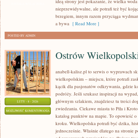
ideą strony jest pokazanie, że wielka wod
ZOSTAŁA WYŁĄCZONA
nieprzewidywalne, ale potrafi też być ko
brzegiem, innym razem przyciąga wydmam
a bywa
[ Read More ]
POSTED BY ADMIN
Ostrów Wielkopolsk
anabell-kalisz.pl to serwis o wyprawach s
wielkopolskim – miejscu, które potrafi za
kącik dla pasjonatów odkrywania, gdzie k
podróży. Jeśli szukasz inspiracji na wypad
głównym szlakiem, znajdziesz tu treści d
LUTY - 8 - 2026
zwiedzania. Ciekawe miasta to Piła i Kroto
OSTRÓW
MOŻLIWOŚĆ KOMENTOWANIA
katalog punktów na mapie. To opowieść o
WIELKOPOLSKI
ZOSTAŁA WYŁĄCZONA
kroku. Wielkopolska potrafi być dzika, hi
jednocześnie. Właśnie dlatego na stronie 