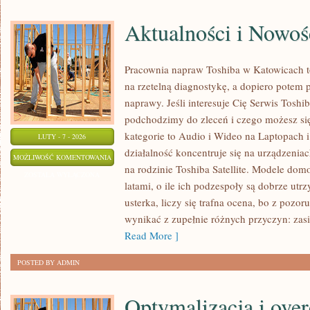
Aktualności i Nowoś
Pracownia napraw Toshiba w Katowicach t
na rzetelną diagnostykę, a dopiero potem
naprawy. Jeśli interesuje Cię Serwis Toshi
podchodzimy do zleceń i czego możesz si
kategorie to Audio i Wideo na Laptopach
LUTY - 7 - 2026
działalność koncentruje się na urządzenia
AKTUALNOŚCI
MOŻLIWOŚĆ KOMENTOWANIA
na rodzinie Toshiba Satellite. Modele domo
I
ZOSTAŁA WYŁĄCZONA
latami, o ile ich podzespoły są dobrze utr
NOWOŚCI
usterka, liczy się trafna ocena, bo z poz
TOSHIBA
wynikać z zupełnie różnych przyczyn: zasil
Read More ]
POSTED BY ADMIN
Optymalizacja i over