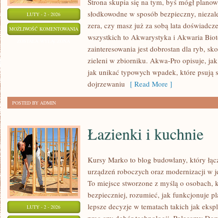
Strona skupia się na tym, byś mógł plano
słodkowodne w sposób bezpieczny, niezależ
LUTY - 2 - 2026
zera, czy masz już za sobą lata doświadcz
ZAKŁADANIE
MOŻLIWOŚĆ KOMENTOWANIA
wszystkich to Akwarystyka i Akwaria Bio
AKWARIUM
ZOSTAŁA WYŁĄCZONA
zainteresowania jest dobrostan dla ryb, s
zieleni w zbiorniku. Akwa-Pro opisuje, jak
jak unikać typowych wpadek, które psują s
dojrzewaniu
[ Read More ]
POSTED BY ADMIN
Łazienki i kuchnie
Kursy Marko to blog budowlany, który łą
urządzeń roboczych oraz modernizacji w je
To miejsce stworzone z myślą o osobach, 
bezpieczniej, rozumieć, jak funkcjonuje 
lepsze decyzje w tematach takich jak eksp
LUTY - 2 - 2026