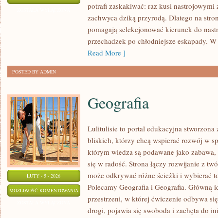
potrafi zaskakiwać: raz kusi nastrojowym
I
ZOSTAŁA WYŁĄCZONA
zachwyca dziką przyrodą. Dlatego na stroni
BIZNES
pomagają selekcjonować kierunek do nastro
przechadzek po chłodniejsze eskapady. W
Read More ]
POSTED BY ADMIN
Geografia
Lulitulisie to portal edukacyjna stworzona
bliskich, którzy chcą wspierać rozwój w s
którym wiedza są podawane jako zabawa, a
się w radość. Strona łączy rozwijanie z tw
może odkrywać różne ścieżki i wybierać to
LUTY - 5 - 2026
Polecamy Geografia i Geografia. Główną id
GEOGRAFIA
MOŻLIWOŚĆ KOMENTOWANIA
przestrzeni, w której ćwiczenie odbywa si
ZOSTAŁA WYŁĄCZONA
drogi, pojawia się swoboda i zachęta do in