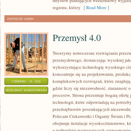
turystów planujących weekendowy wyjazd,
regionu, którzy
[ Read More ]
POSTED BY ADMIN
Przemysł 4.0
Tworzymy nowoczesne rozwiązania przezn
przemysłowego, dostarczając wysokiej jak
wykorzystujące technologię wysokiego ciś
koncentruje się na projektowaniu, produkc
kompleksowych rozwiązań, które znajdują
CZERWIEC - 30 - 2026
gdzie liczy się niezawodność, starannoś
PRZEMYSŁ
MOŻLIWOŚĆ KOMENTOWANIA
procesów. Strona prezentuje bogatą ofertę
4.0
ZOSTAŁA WYŁĄCZONA
technologii, które odpowiadają na potrze
przedsiębiorstw poszukujących niezawodn
Polecam Ciekawostki i Giganty Świata i Pr
obejmuje instalacje wysokociśnieniowe, k
o najbardziej wymagających zastosowania