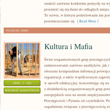
znaleźć zarówno konkretne pomysły na wyj
przenieść się myślami do odległych miejs
To serwis, w którym podróżowanie nie jes
przemieszczanie się
[ Read More ]
POSTED BY ADMIN
Kultura i Mafia
Świat zorganizowanych grup przestępczych
zainteresowanie zarówno analityków, jak i
obszerne kompendium informacji poświęcone
organizacji, a także współczesnym zagroż
w sposób edukacyjny, koncentrując się n
LIPIEC - 4 - 2026
z działalnością zorganizowanych grup prz
KULTURA
MOŻLIWOŚĆ KOMENTOWANIA
europejskich oraz na arenie międzynarod
I
ZOSTAŁA WYŁĄCZONA
Przestępczość i Pytania od czytelników. Po
MAFIA
zagadnienia związane z przestępczością z