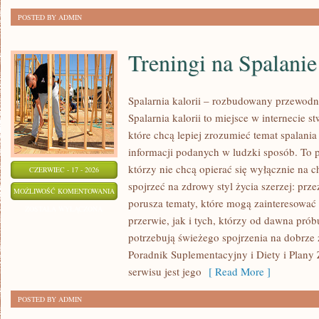
POSTED BY ADMIN
Treningi na Spalanie
Spalarnia kalorii – rozbudowany przewodn
Spalarnia kalorii to miejsce w internecie 
które chcą lepiej zrozumieć temat spalania
informacji podanych w ludzki sposób. To p
którzy nie chcą opierać się wyłącznie na 
CZERWIEC - 17 - 2026
spojrzeć na zdrowy styl życia szerzej: prz
TRENINGI
MOŻLIWOŚĆ KOMENTOWANIA
porusza tematy, które mogą zainteresowa
NA
ZOSTAŁA WYŁĄCZONA
przerwie, jak i tych, którzy od dawna prób
SPALANIE
potrzebują świeżego spojrzenia na dobrze
KALORII
Poradnik Suplementacyjny i Diety i Plany
serwisu jest jego
[ Read More ]
POSTED BY ADMIN