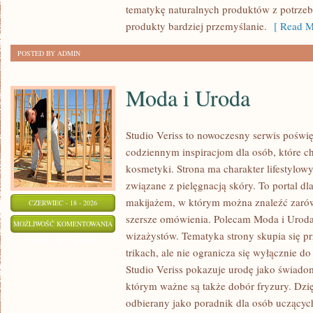
tematykę naturalnych produktów z potrzeb
produkty bardziej przemyślanie.
[ Read M
POSTED BY ADMIN
Moda i Uroda
Studio Veriss to nowoczesny serwis poświ
codziennym inspiracjom dla osób, które c
kosmetyki. Strona ma charakter lifestylowy
związane z pielęgnacją skóry. To portal d
makijażem, w którym można znaleźć zarówn
CZERWIEC - 18 - 2026
szersze omówienia. Polecam Moda i Uroda i
MODA
MOŻLIWOŚĆ KOMENTOWANIA
wizażystów. Tematyka strony skupia się 
I
ZOSTAŁA WYŁĄCZONA
trikach, ale nie ogranicza się wyłącznie 
URODA
Studio Veriss pokazuje urodę jako świado
którym ważne są także dobór fryzury. Dzi
odbierany jako poradnik dla osób uczącyc