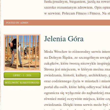
funkcjonalnym, bieganiem, jazdą na rowerz
szeroko rozumianym zdrowiem. Opis opier
w serwisie. Polecam Fitness i Fitness. Na s
POSTED BY ADMIN
Jelenia Góra
Moda Wrocław to różnorodny serwis inte
na Dolnym Śląsku, ze szczególnym uwzgl
zakątków, które tworzą niezwykle inspirują
Strona jest miejscem, w którym można zna
zwiedzania, historii, kultury, architektury,
LIPIEC - 1 - 2026
oraz codziennego życia w miastach i mias
JELENIA
MOŻLIWOŚĆ KOMENTOWANIA
portal dla osób, które lubią odkrywać lok
GÓRA
ZOSTAŁA WYŁĄCZONA
ogranicza się wyłącznie do najbardziej zna
również mniej oczywiste miejsca, które c
zwiedzania. Dzięki temu serwis może być