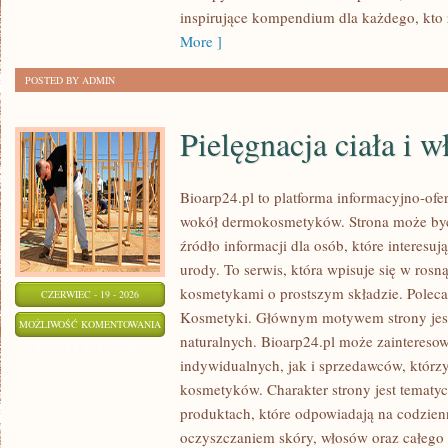
inspirujące kompendium dla każdego, kto z
More ]
POSTED BY ADMIN
Pielęgnacja ciała i 
Bioarp24.pl to platforma informacyjno-ofer
wokół dermokosmetyków. Strona może być
źródło informacji dla osób, które interesu
urody. To serwis, która wpisuje się w rosn
kosmetykami o prostszym składzie. Polec
CZERWIEC - 19 - 2026
Kosmetyki. Głównym motywem strony jes
PIELĘGNACJA
MOŻLIWOŚĆ KOMENTOWANIA
naturalnych. Bioarp24.pl może zaintereso
CIAŁA
ZOSTAŁA WYŁĄCZONA
indywidualnych, jak i sprzedawców, któr
I
kosmetyków. Charakter strony jest tematyc
WŁOSÓW
produktach, które odpowiadają na codzien
oczyszczaniem skóry, włosów oraz całego 