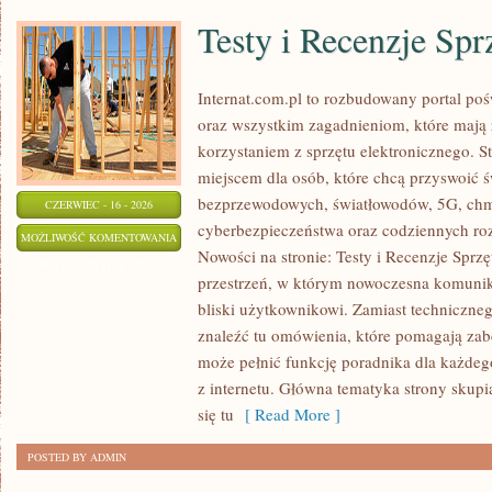
Testy i Recenzje Spr
Internat.com.pl to rozbudowany portal po
oraz wszystkim zagadnieniom, które mają
korzystaniem z sprzętu elektronicznego.
miejscem dla osób, które chcą przyswoić św
bezprzewodowych, światłowodów, 5G, chm
CZERWIEC - 16 - 2026
cyberbezpieczeństwa oraz codziennych ro
TESTY
MOŻLIWOŚĆ KOMENTOWANIA
Nowości na stronie: Testy i Recenzje Sprzę
I
ZOSTAŁA WYŁĄCZONA
przestrzeń, w którym nowoczesna komunik
RECENZJE
bliski użytkownikowi. Zamiast techniczne
SPRZĘTU
znaleźć tu omówienia, które pomagają zab
może pełnić funkcję poradnika dla każdeg
z internetu. Główna tematyka strony skupia
się tu
[ Read More ]
POSTED BY ADMIN