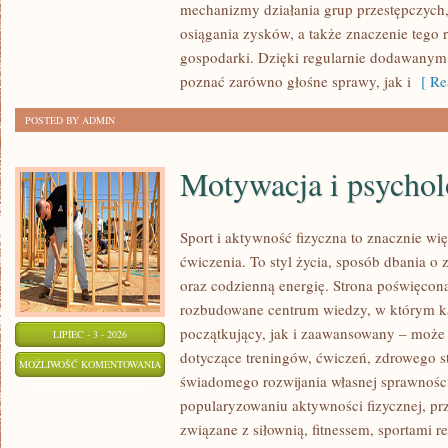
mechanizmy działania grup przestępczych, 
osiągania zysków, a także znaczenie tego r
gospodarki. Dzięki regularnie dodawanym
poznać zarówno głośne sprawy, jak i
[ Re
POSTED BY ADMIN
Motywacja i psychol
Sport i aktywność fizyczna to znacznie wię
ćwiczenia. To styl życia, sposób dbania o
oraz codzienną energię. Strona poświęcona
rozbudowane centrum wiedzy, w którym k
początkujący, jak i zaawansowany – może 
LIPIEC - 3 - 2026
dotyczące treningów, ćwiczeń, zdrowego st
MOTYWACJA
MOŻLIWOŚĆ KOMENTOWANIA
świadomego rozwijania własnej sprawności
I
ZOSTAŁA WYŁĄCZONA
popularyzowaniu aktywności fizycznej, pr
PSYCHOLOGIA
związane z siłownią, fitnessem, sportami r
SPORTU