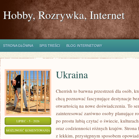
Hobby, Rozrywka, Internet
STRONA GŁÓWNA
SPIS TREŚCI
BLOG INTERNETOWY
Ukraina
Cherrish to barwna przestrzeń dla osób, któ
chcą poznawać fascynujące destynacje bez
otwartością na nowe doświadczenia. To se
zainteresować zarówno osoby planujące rod
po prostu lubią czytać o świecie, kulturach,
LIPIEC - 5 - 2026
oraz codzienności różnych krajów. Strona 
UKRAINA
MOŻLIWOŚĆ KOMENTOWANIA
z lekkim, przystępnym sposobem opowiada
ZOSTAŁA WYŁĄCZONA