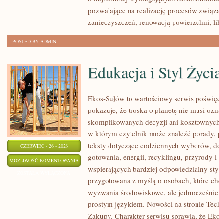
pozwalające na realizację procesów zwią
zanieczyszczeń, renowacją powierzchni, li
POSTED BY ADMIN
Edukacja i Styl Życi
Ekos-Sułów to wartościowy serwis poświęco
pokazuje, że troska o planetę nie musi oz
skomplikowanych decyzji ani kosztownych 
w którym czytelnik może znaleźć porady, 
teksty dotyczące codziennych wyborów, d
CZERWIEC - 26 - 2026
gotowania, energii, recyklingu, przyrody
EDUKACJA
MOŻLIWOŚĆ KOMENTOWANIA
wspierających bardziej odpowiedzialny styl
I
ZOSTAŁA WYŁĄCZONA
przygotowana z myślą o osobach, które c
STYL
wyzwania środowiskowe, ale jednocześnie 
ŻYCIA
prostym językiem. Nowości na stronie Tec
Zakupy. Charakter serwisu sprawia, że Ek