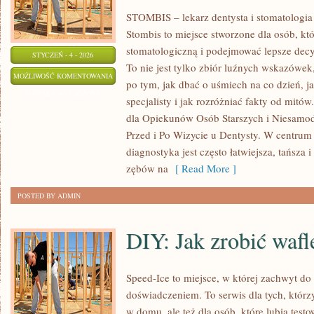
STOMBIS – lekarz dentysta i stomatologia
Stombis to miejsce stworzone dla osób, kt
stomatologiczną i podejmować lepsze dec
STYCZEŃ - 4 - 2026
To nie jest tylko zbiór luźnych wskazówe
STOMATOLOGIA
MOŻLIWOŚĆ KOMENTOWANIA
po tym, jak dbać o uśmiech na co dzień, j
ESTETYCZNA
ZOSTAŁA WYŁĄCZONA
specjalisty i jak rozróżniać fakty od mitó
A
dla Opiekunów Osób Starszych i Niesamodz
PSYCHOLOGIA
Przed i Po Wizycie u Dentysty. W centrum 
diagnostyka jest często łatwiejsza, tańsza i
zębów na
[ Read More ]
POSTED BY ADMIN
DIY: Jak zrobić waf
Speed-Ice to miejsce, w której zachwyt do
doświadczeniem. To serwis dla tych, któr
w domu, ale też dla osób, które lubią test