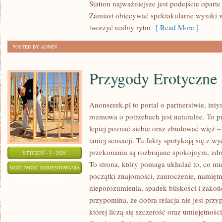
Station najważniejsze jest podejście oparte 
Zamiast obiecywać spektakularne wyniki w
tworzyć realny rytm
[ Read More ]
POSTED BY ADMIN
Przygody Erotyczne
Anonserek.pl to portal o partnerstwie, int
rozmowa o potrzebach jest naturalne. To pr
lepiej poznać siebie oraz zbudować więź – 
taniej sensacji. Tu fakty spotykają się z w
przekonania są rozbrajane spokojnym, z
STYCZEŃ - 3 - 2026
To strona, który pomaga układać to, co m
PRZYGODY
MOŻLIWOŚĆ KOMENTOWANIA
początki znajomości, zauroczenie, namiętno
EROTYCZNE
ZOSTAŁA WYŁĄCZONA
nieporozumienia, spadek bliskości i zakoń
przypomina, że dobra relacja nie jest prz
której liczą się szczerość oraz umiejętnośc