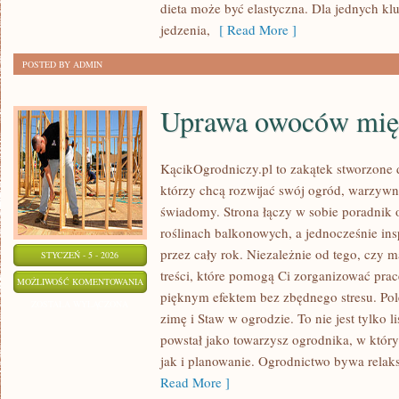
dieta może być elastyczna. Dla jednych kl
jedzenia,
[ Read More ]
POSTED BY ADMIN
Uprawa owoców mię
KącikOgrodniczy.pl to zakątek stworzone dl
którzy chcą rozwijać swój ogród, warzywn
świadomy. Strona łączy w sobie poradnik 
roślinach balkonowych, a jednocześnie in
przez cały rok. Niezależnie od tego, czy m
STYCZEŃ - 5 - 2026
treści, które pomogą Ci zorganizować pracę
UPRAWA
MOŻLIWOŚĆ KOMENTOWANIA
pięknym efektem bez zbędnego stresu. Po
OWOCÓW
ZOSTAŁA WYŁĄCZONA
zimę i Staw w ogrodzie. To nie jest tylko l
MIĘKKICH
powstał jako towarzysz ogrodnika, w który
jak i planowanie. Ogrodnictwo bywa relaksu
Read More ]