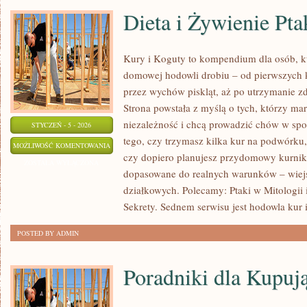
Dieta i Żywienie Pt
Kury i Koguty to kompendium dla osób, k
domowej hodowli drobiu – od pierwszych 
przez wychów piskląt, aż po utrzymanie zd
Strona powstała z myślą o tych, którzy mar
niezależność i chcą prowadzić chów w spo
STYCZEŃ - 5 - 2026
tego, czy trzymasz kilka kur na podwórku
DIETA
MOŻLIWOŚĆ KOMENTOWANIA
czy dopiero planujesz przydomowy kurnik, 
I
ZOSTAŁA WYŁĄCZONA
dopasowane do realnych warunków – wiejs
ŻYWIENIE
działkowych. Polecamy: Ptaki w Mitologii 
PTAKÓW
Sekrety. Sednem serwisu jest hodowla kur
POSTED BY ADMIN
Poradniki dla Kupuj