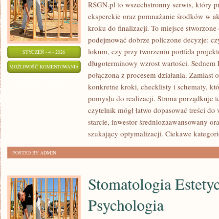
RSGN.pl to wszechstronny serwis, który p
eksperckie oraz pomnażanie środków w akt
kroku do finalizacji. To miejsce stworzone
podejmować dobrze policzone decyzje: cz
lokum, czy przy tworzeniu portfela projek
STYCZEŃ - 4 - 2026
długoterminowy wzrost wartości. Sednem 
PORADNIKI
MOŻLIWOŚĆ KOMENTOWANIA
połączona z procesem działania. Zamiast 
DLA
ZOSTAŁA WYŁĄCZONA
konkretne kroki, checklisty i schematy, kt
KUPUJĄCYCH
pomysłu do realizacji. Strona porządkuje 
czytelnik mógł łatwo dopasować treści do w
starcie, inwestor średniozaawansowany or
szukający optymalizacji. Ciekawe kategori
POSTED BY ADMIN
Stomatologia Estety
Psychologia