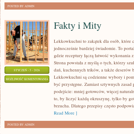
POSTED BY ADMIN
Fakty i Mity
Lekkowkuchni to zakątek dla osób, które c
jednocześnie bardziej świadomie. To port
gdzie receptury łączą łatwość wykonania z
Strona powstała z myślą o tych, którzy szu
dań, kuchennych trików, a także deserów
STYCZEŃ - 5 - 2026
Lekkowkuchni są codzienne wybory i pomy
FAKTY
MOŻLIWOŚĆ KOMENTOWANIA
być przystępne. Zamiast sztywnych zasad 
I
ZOSTAŁA WYŁĄCZONA
podejście: mniej gotowców, więcej natural
MITY
to, by liczyć każdą okruszynę, tylko by go
brzucha. Dlatego przepisy często podpowia
Read More ]
POSTED BY ADMIN