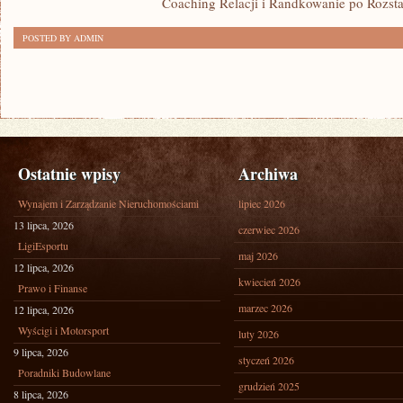
Coaching Relacji i Randkowanie po Rozst
POSTED BY ADMIN
Ostatnie wpisy
Archiwa
Wynajem i Zarządzanie Nieruchomościami
lipiec 2026
13 lipca, 2026
czerwiec 2026
LigiEsportu
maj 2026
12 lipca, 2026
kwiecień 2026
Prawo i Finanse
marzec 2026
12 lipca, 2026
Wyścigi i Motorsport
luty 2026
9 lipca, 2026
styczeń 2026
Poradniki Budowlane
grudzień 2025
8 lipca, 2026