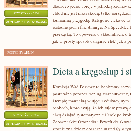
dlaczego jedne porcje wychodzą kremowe, 
chłód nie jest przeszkodą, tylko narzędzie
STYCZEŃ - 4 - 2026
kulinarnią przygodą. Kategorie ciekawe t
DIY:
MOŻLIWOŚĆ KOMENTOWANIA
restauracjach i fine diningu. Na Speed-Ice 
JAK
ZOSTAŁA WYŁĄCZONA
przekąską. To opowieść o składnikach, o te
ZROBIĆ
jak w prosty sposób osiągnąć efekt jak z 
WAFLE
DO
POSTED BY ADMIN
LODÓW
Dieta a kręgosłup i 
Korekcja Wad Postawy to konkretny serwi
posturalne poprzez trening terapeutyczny, 
i terapię manualną w ujęciu edukacyjnym.
osobach, które czują, że ich tułów proszą 
chcą działać systematycznie i krok po kr
STYCZEŃ - 3 - 2026
Zobacz także Ortopedia i Powrót do aktywn
DIETA
MOŻLIWOŚĆ KOMENTOWANIA
stronie znajdziesz obszerne materiały o ty
A