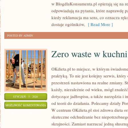
w BlogdlaKonsumenta.pl opierają się na re
EDUKACJI
odpowiadają na pytania, które naprawdę p
kiedy reklamacja ma sens, co oznacza ręko
dostaje ogólników,
[ Read More ]
POSTED BY ADMIN
Zero waste w kuchni
OKdieta.pl to miejsce, w którym świadome
praktyką. To nie jest kolejny serwis, który
przestrzeń nastawiona na realne zmiany. S
każdy, niezależnie od wieku, mógł znale
dotyczące jadłospisu, a także narzędzia i i
STYCZEŃ - 5 - 2026
od teorii do działania. Polecamy działy Po
ZERO
MOŻLIWOŚĆ KOMENTOWANIA
W centrum OKdieta.pl stoi zdrowa dieta or
WASTE
ZOSTAŁA WYŁĄCZONA
skuteczne odchudzanie bez niepotrzebnego
W
skrajności. Zamiast narzucać jedną słuszną
KUCHNI