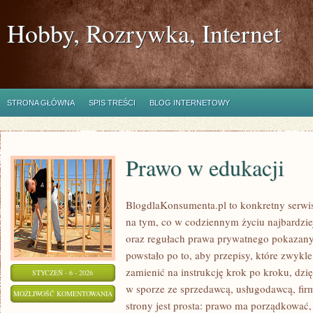
Hobby, Rozrywka, Internet
STRONA GŁÓWNA
SPIS TREŚCI
BLOG INTERNETOWY
Prawo w edukacji
BlogdlaKonsumenta.pl to konkretny serwis
na tym, co w codziennym życiu najbardziej
oraz regułach prawa prywatnego pokazany
powstało po to, aby przepisy, które zwykl
zamienić na instrukcję krok po kroku, dzi
STYCZEŃ - 6 - 2026
w sporze ze sprzedawcą, usługodawcą, fir
PRAWO
MOŻLIWOŚĆ KOMENTOWANIA
strony jest prosta: prawo ma porządkować, 
W
ZOSTAŁA WYŁĄCZONA