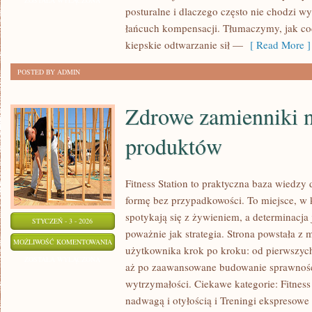
ZOSTAŁA WYŁĄCZONA
posturalne i dlaczego często nie chodzi wy
KRĘGOSŁUP
łańcuch kompensacji. Tłumaczymy, jak co
I
kiepskie odtwarzanie sił —
[ Read More ]
STAWY
POSTED BY ADMIN
Zdrowe zamienniki 
produktów
Fitness Station to praktyczna baza wiedzy 
formę bez przypadkowości. To miejsce, w 
spotykają się z żywieniem, a determinacja 
STYCZEŃ - 3 - 2026
poważnie jak strategia. Strona powstała z
ZDROWE
MOŻLIWOŚĆ KOMENTOWANIA
użytkownika krok po kroku: od pierwszych
ZAMIENNIKI
ZOSTAŁA WYŁĄCZONA
aż po zaawansowane budowanie sprawnośc
NIEZDROWYCH
wytrzymałości. Ciekawe kategorie: Fitness
PRODUKTÓW
nadwagą i otyłością i Treningi ekspresowe