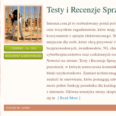
Testy i Recenzje Spr
Internat.com.pl to rozbudowany portal po
oraz wszystkim zagadnieniom, które mają
korzystaniem z sprzętu elektronicznego.
miejscem dla osób, które chcą przyswoić św
bezprzewodowych, światłowodów, 5G, chm
CZERWIEC - 16 - 2026
cyberbezpieczeństwa oraz codziennych ro
TESTY
MOŻLIWOŚĆ KOMENTOWANIA
Nowości na stronie: Testy i Recenzje Sprzę
I
ZOSTAŁA WYŁĄCZONA
przestrzeń, w którym nowoczesna komunik
RECENZJE
bliski użytkownikowi. Zamiast techniczne
SPRZĘTU
znaleźć tu omówienia, które pomagają zab
może pełnić funkcję poradnika dla każdeg
z internetu. Główna tematyka strony skupia
się tu
[ Read More ]
POSTED BY ADMIN