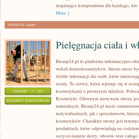
inspirujące kompendium dla każdego, kto z
More ]
POSTED BY ADMIN
Pielęgnacja ciała i 
Bioarp24.pl to platforma informacyjno-ofer
wokół dermokosmetyków. Strona może być
źródło informacji dla osób, które interesu
urody. To serwis, która wpisuje się w rosn
kosmetykami o prostszym składzie. Polec
CZERWIEC - 19 - 2026
Kosmetyki. Głównym motywem strony jes
PIELĘGNACJA
MOŻLIWOŚĆ KOMENTOWANIA
naturalnych. Bioarp24.pl może zaintereso
CIAŁA
ZOSTAŁA WYŁĄCZONA
indywidualnych, jak i sprzedawców, któr
I
kosmetyków. Charakter strony jest tematyc
WŁOSÓW
produktach, które odpowiadają na codzien
oczyszczaniem skóry, włosów oraz całego 