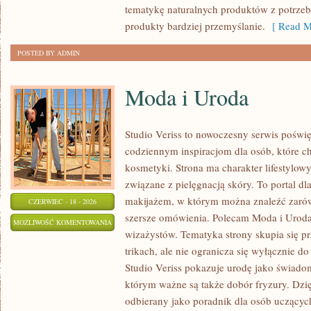
tematykę naturalnych produktów z potrzeb
produkty bardziej przemyślanie.
[ Read M
POSTED BY ADMIN
Moda i Uroda
Studio Veriss to nowoczesny serwis poświ
codziennym inspiracjom dla osób, które c
kosmetyki. Strona ma charakter lifestylowy
związane z pielęgnacją skóry. To portal d
makijażem, w którym można znaleźć zarówn
CZERWIEC - 18 - 2026
szersze omówienia. Polecam Moda i Uroda i
MODA
MOŻLIWOŚĆ KOMENTOWANIA
wizażystów. Tematyka strony skupia się 
I
ZOSTAŁA WYŁĄCZONA
trikach, ale nie ogranicza się wyłącznie 
URODA
Studio Veriss pokazuje urodę jako świado
którym ważne są także dobór fryzury. Dzi
odbierany jako poradnik dla osób uczącyc