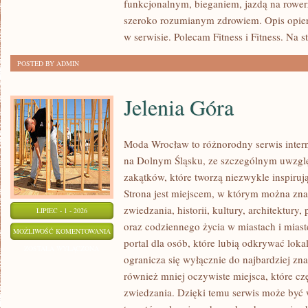
funkcjonalnym, bieganiem, jazdą na rowerz
szeroko rozumianym zdrowiem. Opis opier
w serwisie. Polecam Fitness i Fitness. Na s
POSTED BY ADMIN
Jelenia Góra
Moda Wrocław to różnorodny serwis inte
na Dolnym Śląsku, ze szczególnym uwzgl
zakątków, które tworzą niezwykle inspirują
Strona jest miejscem, w którym można zna
zwiedzania, historii, kultury, architektury,
LIPIEC - 1 - 2026
oraz codziennego życia w miastach i mias
JELENIA
MOŻLIWOŚĆ KOMENTOWANIA
portal dla osób, które lubią odkrywać lok
GÓRA
ZOSTAŁA WYŁĄCZONA
ogranicza się wyłącznie do najbardziej zna
również mniej oczywiste miejsca, które c
zwiedzania. Dzięki temu serwis może być