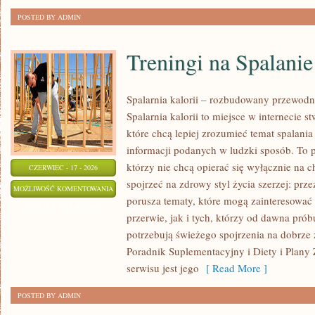
POSTED BY ADMIN
Treningi na Spalanie
Spalarnia kalorii – rozbudowany przewodn
Spalarnia kalorii to miejsce w internecie 
które chcą lepiej zrozumieć temat spalania
informacji podanych w ludzki sposób. To p
którzy nie chcą opierać się wyłącznie na 
CZERWIEC - 17 - 2026
spojrzeć na zdrowy styl życia szerzej: prz
TRENINGI
MOŻLIWOŚĆ KOMENTOWANIA
porusza tematy, które mogą zainteresowa
NA
ZOSTAŁA WYŁĄCZONA
przerwie, jak i tych, którzy od dawna prób
SPALANIE
potrzebują świeżego spojrzenia na dobrze
KALORII
Poradnik Suplementacyjny i Diety i Plany
serwisu jest jego
[ Read More ]
POSTED BY ADMIN