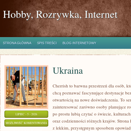
Hobby, Rozrywka, Internet
STRONA GŁÓWNA
SPIS TREŚCI
BLOG INTERNETOWY
Ukraina
Cherrish to barwna przestrzeń dla osób, któ
chcą poznawać fascynujące destynacje bez
otwartością na nowe doświadczenia. To se
zainteresować zarówno osoby planujące rod
po prostu lubią czytać o świecie, kulturach,
LIPIEC - 5 - 2026
oraz codzienności różnych krajów. Strona 
UKRAINA
MOŻLIWOŚĆ KOMENTOWANIA
z lekkim, przystępnym sposobem opowiada
ZOSTAŁA WYŁĄCZONA