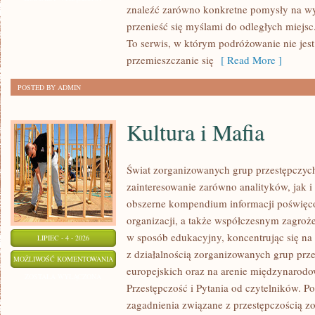
znaleźć zarówno konkretne pomysły na wyj
przenieść się myślami do odległych miejs
To serwis, w którym podróżowanie nie jes
przemieszczanie się
[ Read More ]
POSTED BY ADMIN
Kultura i Mafia
Świat zorganizowanych grup przestępczych
zainteresowanie zarówno analityków, jak i
obszerne kompendium informacji poświęcone
organizacji, a także współczesnym zagroż
w sposób edukacyjny, koncentrując się n
LIPIEC - 4 - 2026
z działalnością zorganizowanych grup prz
KULTURA
MOŻLIWOŚĆ KOMENTOWANIA
europejskich oraz na arenie międzynarod
I
ZOSTAŁA WYŁĄCZONA
Przestępczość i Pytania od czytelników. Po
MAFIA
zagadnienia związane z przestępczością z