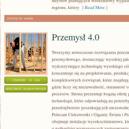
turystów planujących weekendowy wyjazd,
regionu, którzy
[ Read More ]
POSTED BY ADMIN
Przemysł 4.0
Tworzymy nowoczesne rozwiązania przezn
przemysłowego, dostarczając wysokiej jak
wykorzystujące technologię wysokiego ciś
koncentruje się na projektowaniu, produkc
kompleksowych rozwiązań, które znajdują
CZERWIEC - 30 - 2026
gdzie liczy się niezawodność, starannoś
PRZEMYSŁ
MOŻLIWOŚĆ KOMENTOWANIA
procesów. Strona prezentuje bogatą ofertę
4.0
ZOSTAŁA WYŁĄCZONA
technologii, które odpowiadają na potrze
przedsiębiorstw poszukujących niezawodn
Polecam Ciekawostki i Giganty Świata i Pr
obejmuje instalacje wysokociśnieniowe, k
o najbardziej wymagających zastosowania