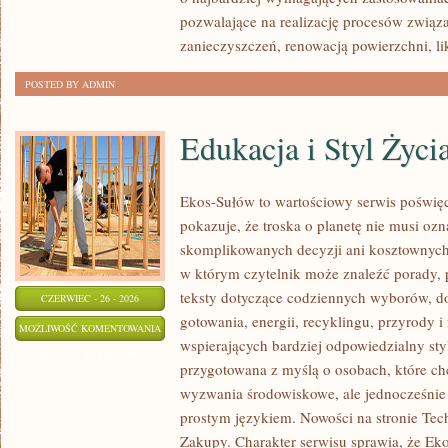
pozwalające na realizację procesów zwią
zanieczyszczeń, renowacją powierzchni, li
POSTED BY ADMIN
Edukacja i Styl Życi
Ekos-Sułów to wartościowy serwis poświęco
pokazuje, że troska o planetę nie musi oz
skomplikowanych decyzji ani kosztownych 
w którym czytelnik może znaleźć porady, 
teksty dotyczące codziennych wyborów, d
CZERWIEC - 26 - 2026
gotowania, energii, recyklingu, przyrody
EDUKACJA
MOŻLIWOŚĆ KOMENTOWANIA
wspierających bardziej odpowiedzialny styl
I
ZOSTAŁA WYŁĄCZONA
przygotowana z myślą o osobach, które c
STYL
wyzwania środowiskowe, ale jednocześnie 
ŻYCIA
prostym językiem. Nowości na stronie Tec
Zakupy. Charakter serwisu sprawia, że Ek