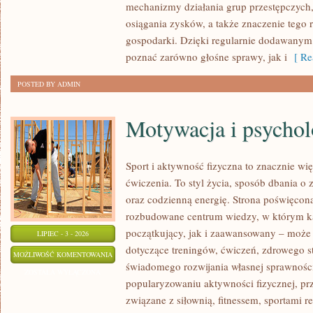
mechanizmy działania grup przestępczych, 
osiągania zysków, a także znaczenie tego r
gospodarki. Dzięki regularnie dodawanym
poznać zarówno głośne sprawy, jak i
[ Re
POSTED BY ADMIN
Motywacja i psychol
Sport i aktywność fizyczna to znacznie wię
ćwiczenia. To styl życia, sposób dbania o
oraz codzienną energię. Strona poświęcona
rozbudowane centrum wiedzy, w którym k
początkujący, jak i zaawansowany – może 
LIPIEC - 3 - 2026
dotyczące treningów, ćwiczeń, zdrowego st
MOTYWACJA
MOŻLIWOŚĆ KOMENTOWANIA
świadomego rozwijania własnej sprawności
I
ZOSTAŁA WYŁĄCZONA
popularyzowaniu aktywności fizycznej, pr
PSYCHOLOGIA
związane z siłownią, fitnessem, sportami r
SPORTU