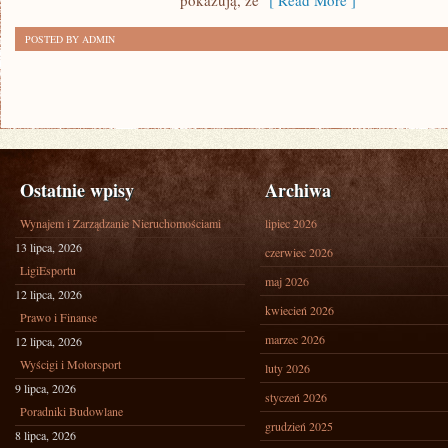
pokazują, że
[ Read More ]
POSTED BY ADMIN
Ostatnie wpisy
Archiwa
Wynajem i Zarządzanie Nieruchomościami
lipiec 2026
13 lipca, 2026
czerwiec 2026
LigiEsportu
maj 2026
12 lipca, 2026
kwiecień 2026
Prawo i Finanse
marzec 2026
12 lipca, 2026
Wyścigi i Motorsport
luty 2026
9 lipca, 2026
styczeń 2026
Poradniki Budowlane
grudzień 2025
8 lipca, 2026