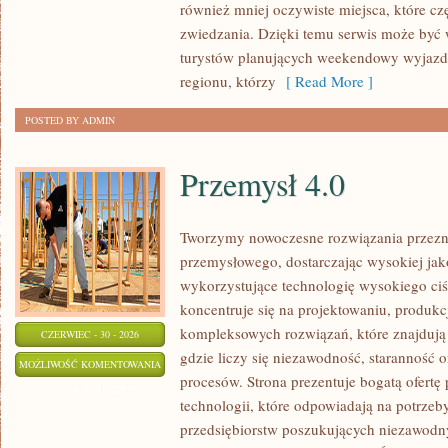
również mniej oczywiste miejsca, które c
zwiedzania. Dzięki temu serwis może być
turystów planujących weekendowy wyjazd,
regionu, którzy
[ Read More ]
POSTED BY ADMIN
Przemysł 4.0
Tworzymy nowoczesne rozwiązania przezn
przemysłowego, dostarczając wysokiej jak
wykorzystujące technologię wysokiego ciś
koncentruje się na projektowaniu, produkc
kompleksowych rozwiązań, które znajdują
CZERWIEC - 30 - 2026
gdzie liczy się niezawodność, starannoś
PRZEMYSŁ
MOŻLIWOŚĆ KOMENTOWANIA
procesów. Strona prezentuje bogatą ofertę
4.0
ZOSTAŁA WYŁĄCZONA
technologii, które odpowiadają na potrze
przedsiębiorstw poszukujących niezawodn