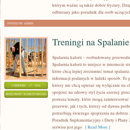
którym ważne są także dobór fryzury. Dzi
odbierany jako poradnik dla osób uczącyc
POSTED BY ADMIN
Treningi na Spalanie
Spalarnia kalorii – rozbudowany przewodn
Spalarnia kalorii to miejsce w internecie 
które chcą lepiej zrozumieć temat spalania
informacji podanych w ludzki sposób. To p
którzy nie chcą opierać się wyłącznie na 
CZERWIEC - 17 - 2026
spojrzeć na zdrowy styl życia szerzej: prz
TRENINGI
MOŻLIWOŚĆ KOMENTOWANIA
porusza tematy, które mogą zainteresowa
NA
ZOSTAŁA WYŁĄCZONA
przerwie, jak i tych, którzy od dawna prób
SPALANIE
potrzebują świeżego spojrzenia na dobrze
KALORII
Poradnik Suplementacyjny i Diety i Plany
serwisu jest jego
[ Read More ]