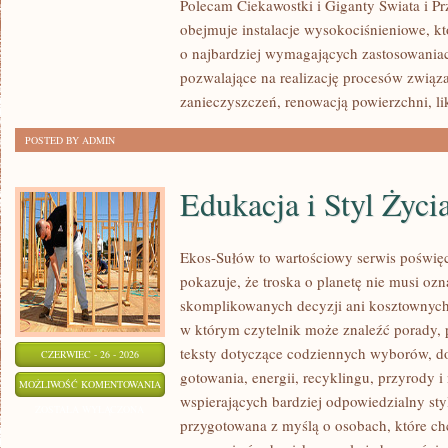
Polecam Ciekawostki i Giganty Świata i Pr
obejmuje instalacje wysokociśnieniowe, k
o najbardziej wymagających zastosowania
pozwalające na realizację procesów zwią
zanieczyszczeń, renowacją powierzchni, li
POSTED BY ADMIN
Edukacja i Styl Życi
Ekos-Sułów to wartościowy serwis poświęco
pokazuje, że troska o planetę nie musi oz
skomplikowanych decyzji ani kosztownych 
w którym czytelnik może znaleźć porady, 
teksty dotyczące codziennych wyborów, d
CZERWIEC - 26 - 2026
gotowania, energii, recyklingu, przyrody
EDUKACJA
MOŻLIWOŚĆ KOMENTOWANIA
wspierających bardziej odpowiedzialny styl
I
ZOSTAŁA WYŁĄCZONA
przygotowana z myślą o osobach, które c
STYL