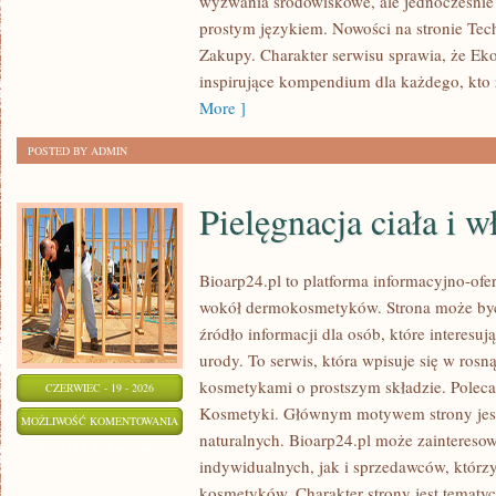
wyzwania środowiskowe, ale jednocześnie 
ŻYCIA
prostym językiem. Nowości na stronie Tec
Zakupy. Charakter serwisu sprawia, że Ek
inspirujące kompendium dla każdego, kto z
More ]
POSTED BY ADMIN
Pielęgnacja ciała i 
Bioarp24.pl to platforma informacyjno-ofer
wokół dermokosmetyków. Strona może być
źródło informacji dla osób, które interesu
urody. To serwis, która wpisuje się w rosn
kosmetykami o prostszym składzie. Polec
CZERWIEC - 19 - 2026
Kosmetyki. Głównym motywem strony jes
PIELĘGNACJA
MOŻLIWOŚĆ KOMENTOWANIA
naturalnych. Bioarp24.pl może zaintereso
CIAŁA
ZOSTAŁA WYŁĄCZONA
indywidualnych, jak i sprzedawców, któr
I
kosmetyków. Charakter strony jest tematyc