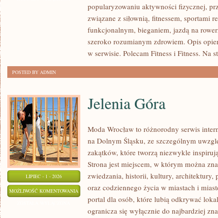
popularyzowaniu aktywności fizycznej, pr
PSYCHOLOGIA
związane z siłownią, fitnessem, sportami r
SPORTU
funkcjonalnym, bieganiem, jazdą na rowerz
szeroko rozumianym zdrowiem. Opis opier
w serwisie. Polecam Fitness i Fitness. Na s
POSTED BY ADMIN
Jelenia Góra
Moda Wrocław to różnorodny serwis inte
na Dolnym Śląsku, ze szczególnym uwzgl
zakątków, które tworzą niezwykle inspirują
Strona jest miejscem, w którym można zna
zwiedzania, historii, kultury, architektury,
LIPIEC - 1 - 2026
oraz codziennego życia w miastach i mias
JELENIA
MOŻLIWOŚĆ KOMENTOWANIA
portal dla osób, które lubią odkrywać lok
GÓRA
ZOSTAŁA WYŁĄCZONA
ogranicza się wyłącznie do najbardziej zna