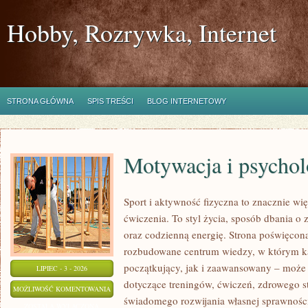
Hobby, Rozrywka, Internet
STRONA GŁÓWNA
SPIS TREŚCI
BLOG INTERNETOWY
Motywacja i psychol
Sport i aktywność fizyczna to znacznie wię
ćwiczenia. To styl życia, sposób dbania o
oraz codzienną energię. Strona poświęcona
rozbudowane centrum wiedzy, w którym k
początkujący, jak i zaawansowany – może 
LIPIEC - 3 - 2026
dotyczące treningów, ćwiczeń, zdrowego st
MOTYWACJA
MOŻLIWOŚĆ KOMENTOWANIA
świadomego rozwijania własnej sprawności
I
ZOSTAŁA WYŁĄCZONA