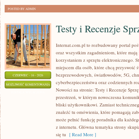
POSTED BY ADMIN
Testy i Recenzje Spr
Internat.com.pl to rozbudowany portal po
oraz wszystkim zagadnieniom, które mają
korzystaniem z sprzętu elektronicznego.
miejscem dla osób, które chcą przyswoić św
bezprzewodowych, światłowodów, 5G, chm
CZERWIEC - 16 - 2026
cyberbezpieczeństwa oraz codziennych ro
TESTY
MOŻLIWOŚĆ KOMENTOWANIA
Nowości na stronie: Testy i Recenzje Sprzę
I
ZOSTAŁA WYŁĄCZONA
przestrzeń, w którym nowoczesna komunik
RECENZJE
bliski użytkownikowi. Zamiast techniczne
SPRZĘTU
znaleźć tu omówienia, które pomagają zab
może pełnić funkcję poradnika dla każdeg
z internetu. Główna tematyka strony skupia
się tu
[ Read More ]