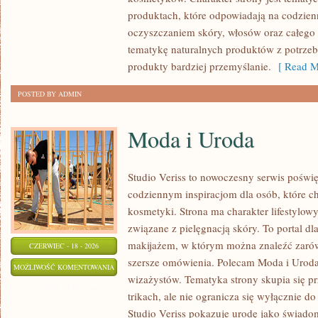
WŁOSÓW
produktach, które odpowiadają na codzien
oczyszczaniem skóry, włosów oraz całego 
tematykę naturalnych produktów z potrzeb
produkty bardziej przemyślanie.
[ Read M
POSTED BY ADMIN
Moda i Uroda
Studio Veriss to nowoczesny serwis poświ
codziennym inspiracjom dla osób, które c
kosmetyki. Strona ma charakter lifestylowy
związane z pielęgnacją skóry. To portal d
makijażem, w którym można znaleźć zarówn
CZERWIEC - 18 - 2026
szersze omówienia. Polecam Moda i Uroda i
MODA
MOŻLIWOŚĆ KOMENTOWANIA
wizażystów. Tematyka strony skupia się 
I
ZOSTAŁA WYŁĄCZONA
trikach, ale nie ogranicza się wyłącznie 
URODA
Studio Veriss pokazuje urodę jako świado