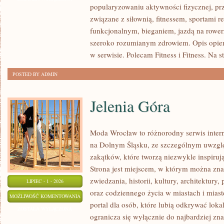
popularyzowaniu aktywności fizycznej, pr
PSYCHOLOGIA
związane z siłownią, fitnessem, sportami r
SPORTU
funkcjonalnym, bieganiem, jazdą na rowerz
szeroko rozumianym zdrowiem. Opis opier
w serwisie. Polecam Fitness i Fitness. Na s
POSTED BY ADMIN
Jelenia Góra
Moda Wrocław to różnorodny serwis inte
na Dolnym Śląsku, ze szczególnym uwzgl
zakątków, które tworzą niezwykle inspirują
Strona jest miejscem, w którym można zna
zwiedzania, historii, kultury, architektury,
LIPIEC - 1 - 2026
oraz codziennego życia w miastach i mias
JELENIA
MOŻLIWOŚĆ KOMENTOWANIA
portal dla osób, które lubią odkrywać lok
GÓRA
ZOSTAŁA WYŁĄCZONA
ogranicza się wyłącznie do najbardziej zna