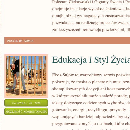
Polecam Ciekawostki i Giganty Świata i Pr
obejmuje instalacje wysokociśnieniowe, k
o najbardziej wymagających zastosowania
pozwalające na realizację procesów zwią
zanieczyszczeń, renowacją powierzchni, li
POSTED BY ADMIN
Edukacja i Styl Życi
Ekos-Sułów to wartościowy serwis poświęco
pokazuje, że troska o planetę nie musi oz
skomplikowanych decyzji ani kosztownych 
w którym czytelnik może znaleźć porady, 
teksty dotyczące codziennych wyborów, d
CZERWIEC - 26 - 2026
gotowania, energii, recyklingu, przyrody
EDUKACJA
MOŻLIWOŚĆ KOMENTOWANIA
wspierających bardziej odpowiedzialny styl
I
ZOSTAŁA WYŁĄCZONA
przygotowana z myślą o osobach, które c
STYL