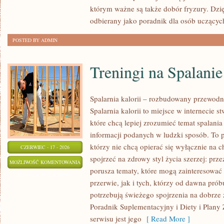
którym ważne są także dobór fryzury. Dzi
odbierany jako poradnik dla osób uczącyc
POSTED BY ADMIN
Treningi na Spalanie
Spalarnia kalorii – rozbudowany przewodn
Spalarnia kalorii to miejsce w internecie 
które chcą lepiej zrozumieć temat spalania
informacji podanych w ludzki sposób. To p
którzy nie chcą opierać się wyłącznie na 
CZERWIEC - 17 - 2026
spojrzeć na zdrowy styl życia szerzej: prz
TRENINGI
MOŻLIWOŚĆ KOMENTOWANIA
porusza tematy, które mogą zainteresowa
NA
ZOSTAŁA WYŁĄCZONA
przerwie, jak i tych, którzy od dawna prób
SPALANIE
potrzebują świeżego spojrzenia na dobrze
KALORII
Poradnik Suplementacyjny i Diety i Plany
serwisu jest jego
[ Read More ]