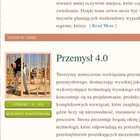
również mniej oczywiste miejsca, które c
zwiedzania. Dzięki temu serwis może być
turystów planujących weekendowy wyjazd,
regionu, którzy
[ Read More ]
POSTED BY ADMIN
Przemysł 4.0
Tworzymy nowoczesne rozwiązania przezn
przemysłowego, dostarczając wysokiej jak
wykorzystujące technologię wysokiego ciś
koncentruje się na projektowaniu, produkc
kompleksowych rozwiązań, które znajdują
CZERWIEC - 30 - 2026
gdzie liczy się niezawodność, starannoś
PRZEMYSŁ
MOŻLIWOŚĆ KOMENTOWANIA
procesów. Strona prezentuje bogatą ofertę
4.0
ZOSTAŁA WYŁĄCZONA
technologii, które odpowiadają na potrze
przedsiębiorstw poszukujących niezawodn