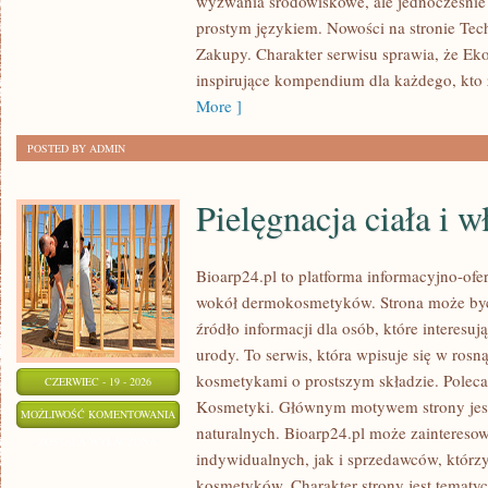
wyzwania środowiskowe, ale jednocześnie 
ŻYCIA
prostym językiem. Nowości na stronie Tec
Zakupy. Charakter serwisu sprawia, że Ek
inspirujące kompendium dla każdego, kto z
More ]
POSTED BY ADMIN
Pielęgnacja ciała i 
Bioarp24.pl to platforma informacyjno-ofer
wokół dermokosmetyków. Strona może być
źródło informacji dla osób, które interesu
urody. To serwis, która wpisuje się w rosn
kosmetykami o prostszym składzie. Polec
CZERWIEC - 19 - 2026
Kosmetyki. Głównym motywem strony jes
PIELĘGNACJA
MOŻLIWOŚĆ KOMENTOWANIA
naturalnych. Bioarp24.pl może zaintereso
CIAŁA
ZOSTAŁA WYŁĄCZONA
indywidualnych, jak i sprzedawców, któr
I
kosmetyków. Charakter strony jest tematyc