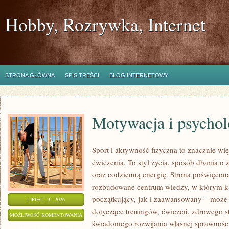
Hobby, Rozrywka, Internet
STRONA GŁÓWNA
SPIS TREŚCI
BLOG INTERNETOWY
Motywacja i psychol
Sport i aktywność fizyczna to znacznie wię
ćwiczenia. To styl życia, sposób dbania o
oraz codzienną energię. Strona poświęcona
rozbudowane centrum wiedzy, w którym k
początkujący, jak i zaawansowany – może 
LIPIEC - 3 - 2026
dotyczące treningów, ćwiczeń, zdrowego st
MOTYWACJA
MOŻLIWOŚĆ KOMENTOWANIA
świadomego rozwijania własnej sprawności
I
ZOSTAŁA WYŁĄCZONA