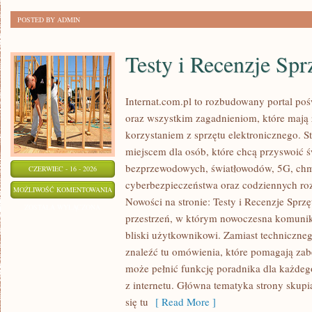
POSTED BY ADMIN
Testy i Recenzje Spr
Internat.com.pl to rozbudowany portal po
oraz wszystkim zagadnieniom, które mają
korzystaniem z sprzętu elektronicznego.
miejscem dla osób, które chcą przyswoić św
bezprzewodowych, światłowodów, 5G, chm
CZERWIEC - 16 - 2026
cyberbezpieczeństwa oraz codziennych ro
TESTY
MOŻLIWOŚĆ KOMENTOWANIA
Nowości na stronie: Testy i Recenzje Sprzę
I
ZOSTAŁA WYŁĄCZONA
przestrzeń, w którym nowoczesna komunik
RECENZJE
bliski użytkownikowi. Zamiast techniczne
SPRZĘTU
znaleźć tu omówienia, które pomagają zab
może pełnić funkcję poradnika dla każdeg
z internetu. Główna tematyka strony skupia
się tu
[ Read More ]