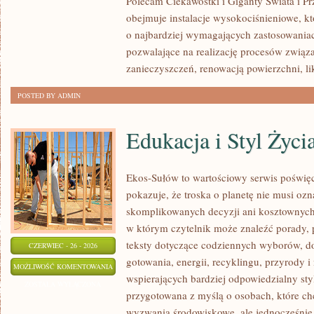
Polecam Ciekawostki i Giganty Świata i Pr
obejmuje instalacje wysokociśnieniowe, k
o najbardziej wymagających zastosowania
pozwalające na realizację procesów zwią
zanieczyszczeń, renowacją powierzchni, li
POSTED BY ADMIN
Edukacja i Styl Życi
Ekos-Sułów to wartościowy serwis poświęco
pokazuje, że troska o planetę nie musi oz
skomplikowanych decyzji ani kosztownych 
w którym czytelnik może znaleźć porady, 
teksty dotyczące codziennych wyborów, d
CZERWIEC - 26 - 2026
gotowania, energii, recyklingu, przyrody
EDUKACJA
MOŻLIWOŚĆ KOMENTOWANIA
wspierających bardziej odpowiedzialny styl
I
ZOSTAŁA WYŁĄCZONA
przygotowana z myślą o osobach, które c
STYL
wyzwania środowiskowe, ale jednocześnie 