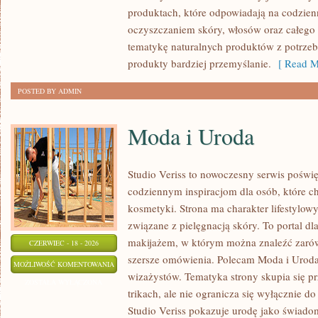
WŁOSÓW
produktach, które odpowiadają na codzien
oczyszczaniem skóry, włosów oraz całego 
tematykę naturalnych produktów z potrzeb
produkty bardziej przemyślanie.
[ Read M
POSTED BY ADMIN
Moda i Uroda
Studio Veriss to nowoczesny serwis poświ
codziennym inspiracjom dla osób, które c
kosmetyki. Strona ma charakter lifestylowy
związane z pielęgnacją skóry. To portal d
makijażem, w którym można znaleźć zarówn
CZERWIEC - 18 - 2026
szersze omówienia. Polecam Moda i Uroda i
MODA
MOŻLIWOŚĆ KOMENTOWANIA
wizażystów. Tematyka strony skupia się 
I
ZOSTAŁA WYŁĄCZONA
trikach, ale nie ogranicza się wyłącznie 
URODA
Studio Veriss pokazuje urodę jako świado