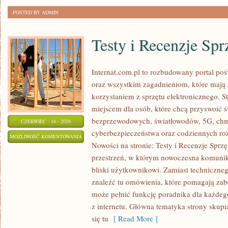
POSTED BY ADMIN
Testy i Recenzje Spr
Internat.com.pl to rozbudowany portal po
oraz wszystkim zagadnieniom, które mają
korzystaniem z sprzętu elektronicznego.
miejscem dla osób, które chcą przyswoić św
bezprzewodowych, światłowodów, 5G, chm
CZERWIEC - 16 - 2026
cyberbezpieczeństwa oraz codziennych ro
TESTY
MOŻLIWOŚĆ KOMENTOWANIA
Nowości na stronie: Testy i Recenzje Sprzę
I
ZOSTAŁA WYŁĄCZONA
przestrzeń, w którym nowoczesna komunik
RECENZJE
bliski użytkownikowi. Zamiast techniczne
SPRZĘTU
znaleźć tu omówienia, które pomagają zab
może pełnić funkcję poradnika dla każdeg
z internetu. Główna tematyka strony skupia
się tu
[ Read More ]