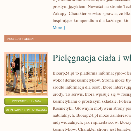
ŻYCIA
prostym językiem. Nowości na stronie Tec
Zakupy. Charakter serwisu sprawia, że Ek
inspirujące kompendium dla każdego, kto z
More ]
POSTED BY ADMIN
Pielęgnacja ciała i 
Bioarp24.pl to platforma informacyjno-ofer
wokół dermokosmetyków. Strona może być
źródło informacji dla osób, które interesu
urody. To serwis, która wpisuje się w rosn
kosmetykami o prostszym składzie. Polec
CZERWIEC - 19 - 2026
Kosmetyki. Głównym motywem strony jes
PIELĘGNACJA
MOŻLIWOŚĆ KOMENTOWANIA
naturalnych. Bioarp24.pl może zaintereso
CIAŁA
ZOSTAŁA WYŁĄCZONA
indywidualnych, jak i sprzedawców, któr
I
kosmetyków. Charakter strony jest tematyc