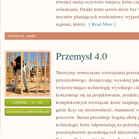
również mniej oczywiste miejsca, które c
zwiedzania. Dzięki temu serwis może być
turystów planujących weekendowy wyjazd,
regionu, którzy
[ Read More ]
POSTED BY ADMIN
Przemysł 4.0
Tworzymy nowoczesne rozwiązania przezn
przemysłowego, dostarczając wysokiej jak
wykorzystujące technologię wysokiego ciś
koncentruje się na projektowaniu, produkc
kompleksowych rozwiązań, które znajdują
CZERWIEC - 30 - 2026
gdzie liczy się niezawodność, starannoś
PRZEMYSŁ
MOŻLIWOŚĆ KOMENTOWANIA
procesów. Strona prezentuje bogatą ofertę
4.0
ZOSTAŁA WYŁĄCZONA
technologii, które odpowiadają na potrze
przedsiębiorstw poszukujących niezawodn