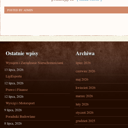
POSTED BY ADMIN
Ostatnie wpisy
Archiwa
Wynajem i Zarządzanie Nieruchomościami
lipiec 2026
13 lipca, 2026
czerwiec 2026
LigiEsportu
maj 2026
12 lipca, 2026
kwiecień 2026
Prawo i Finanse
marzec 2026
12 lipca, 2026
Wyścigi i Motorsport
luty 2026
9 lipca, 2026
styczeń 2026
Poradniki Budowlane
grudzień 2025
8 lipca, 2026