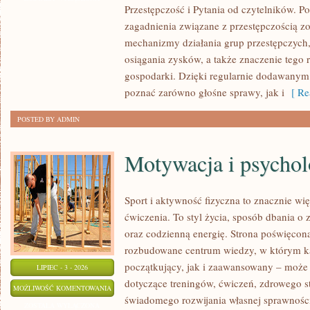
Przestępczość i Pytania od czytelników. Po
MAFIA
zagadnienia związane z przestępczością z
mechanizmy działania grup przestępczych, 
osiągania zysków, a także znaczenie tego r
gospodarki. Dzięki regularnie dodawanym
poznać zarówno głośne sprawy, jak i
[ Re
POSTED BY ADMIN
Motywacja i psychol
Sport i aktywność fizyczna to znacznie wię
ćwiczenia. To styl życia, sposób dbania o
oraz codzienną energię. Strona poświęcona
rozbudowane centrum wiedzy, w którym k
początkujący, jak i zaawansowany – może 
LIPIEC - 3 - 2026
dotyczące treningów, ćwiczeń, zdrowego st
MOTYWACJA
MOŻLIWOŚĆ KOMENTOWANIA
świadomego rozwijania własnej sprawności
I
ZOSTAŁA WYŁĄCZONA