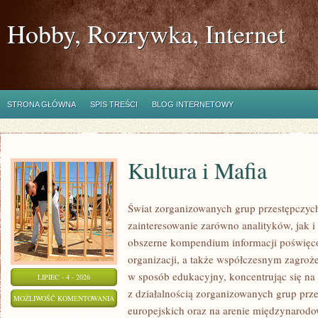
Hobby, Rozrywka, Internet
STRONA GŁÓWNA
SPIS TREŚCI
BLOG INTERNETOWY
Kultura i Mafia
Świat zorganizowanych grup przestępczych
zainteresowanie zarówno analityków, jak i
obszerne kompendium informacji poświęcone
organizacji, a także współczesnym zagroż
w sposób edukacyjny, koncentrując się n
LIPIEC - 4 - 2026
z działalnością zorganizowanych grup prz
KULTURA
MOŻLIWOŚĆ KOMENTOWANIA
europejskich oraz na arenie międzynarod
I
ZOSTAŁA WYŁĄCZONA