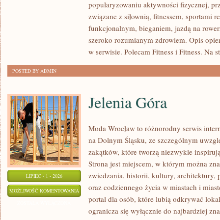
popularyzowaniu aktywności fizycznej, pr
PSYCHOLOGIA
związane z siłownią, fitnessem, sportami r
SPORTU
funkcjonalnym, bieganiem, jazdą na rowerz
szeroko rozumianym zdrowiem. Opis opier
w serwisie. Polecam Fitness i Fitness. Na s
POSTED BY ADMIN
Jelenia Góra
Moda Wrocław to różnorodny serwis inte
na Dolnym Śląsku, ze szczególnym uwzgl
zakątków, które tworzą niezwykle inspirują
Strona jest miejscem, w którym można zna
zwiedzania, historii, kultury, architektury,
LIPIEC - 1 - 2026
oraz codziennego życia w miastach i mias
JELENIA
MOŻLIWOŚĆ KOMENTOWANIA
portal dla osób, które lubią odkrywać lok
GÓRA
ZOSTAŁA WYŁĄCZONA
ogranicza się wyłącznie do najbardziej zna