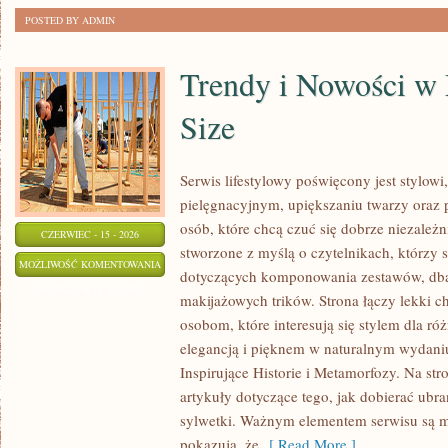
POSTED BY ADMIN
Trendy i Nowości w
Size
Serwis lifestylowy poświęcony jest stylowi
pielęgnacyjnym, upiększaniu twarzy ora
osób, które chcą czuć się dobrze niezależn
CZERWIEC - 15 - 2026
stworzone z myślą o czytelnikach, którzy 
TRENDY
MOŻLIWOŚĆ KOMENTOWANIA
dotyczących komponowania zestawów, dban
I
ZOSTAŁA WYŁĄCZONA
makijażowych trików. Strona łączy lekki ch
NOWOŚCI
osobom, które interesują się stylem dla ró
W
elegancją i pięknem w naturalnym wydaniu
MODZIE
Inspirujące Historie i Metamorfozy. Na str
PLUS
artykuły dotyczące tego, jak dobierać ubra
SIZE
sylwetki. Ważnym elementem serwisu są 
pokazują, że
[ Read More ]