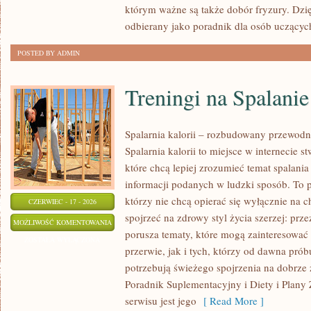
którym ważne są także dobór fryzury. Dzi
odbierany jako poradnik dla osób uczącyc
POSTED BY ADMIN
Treningi na Spalanie
Spalarnia kalorii – rozbudowany przewodn
Spalarnia kalorii to miejsce w internecie 
które chcą lepiej zrozumieć temat spalania
informacji podanych w ludzki sposób. To p
którzy nie chcą opierać się wyłącznie na 
CZERWIEC - 17 - 2026
spojrzeć na zdrowy styl życia szerzej: prz
TRENINGI
MOŻLIWOŚĆ KOMENTOWANIA
porusza tematy, które mogą zainteresowa
NA
ZOSTAŁA WYŁĄCZONA
przerwie, jak i tych, którzy od dawna prób
SPALANIE
potrzebują świeżego spojrzenia na dobrze
KALORII
Poradnik Suplementacyjny i Diety i Plany
serwisu jest jego
[ Read More ]