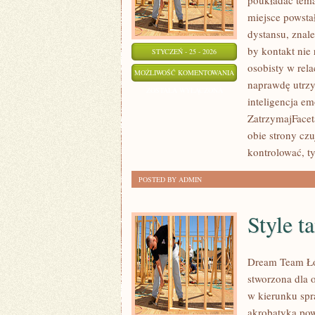
poukładać tema
miejsce powsta
dystansu, znal
by kontakt nie
STYCZEŃ - 25 - 2026
osobisty w rela
PRZYJAŹŃ
MOŻLIWOŚĆ KOMENTOWANIA
naprawdę utrzym
A
ZOSTAŁA WYŁĄCZONA
inteligencja e
MIŁOŚĆ
ZatrzymajFacet
obie strony cz
kontrolować, t
POSTED BY ADMIN
Style t
Dream Team Łód
stworzona dla o
w kierunku spr
akrobatyka powi