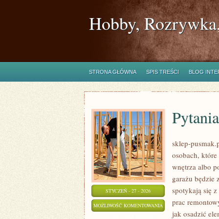
Hobby, Rozrywka,
STRONA GŁÓWNA
SPIS TREŚCI
BLOG INT
Pytania
sklep-pusmak.p
osobach, które
wnętrza albo p
garażu będzie 
spotykają się 
STYCZEŃ - 27 - 2026
prac remontowy
PYTANIA
MOŻLIWOŚĆ KOMENTOWANIA
jak osadzić el
OD
ZOSTAŁA WYŁĄCZONA