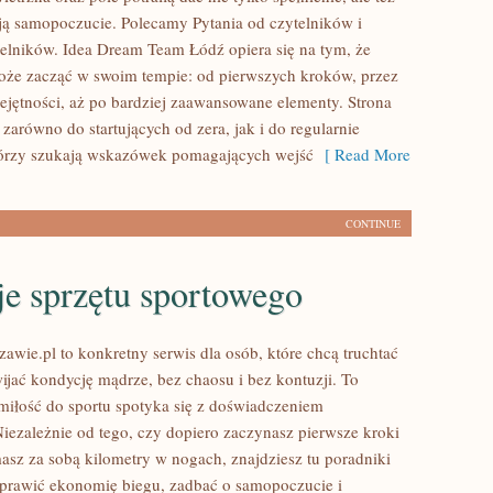
ają samopoczucie. Polecamy Pytania od czytelników i
telników. Idea Dream Team Łódź opiera się na tym, że
że zacząć w swoim tempie: od pierwszych kroków, przez
jętności, aż po bardziej zaawansowane elementy. Strona
 zarówno do startujących od zera, jak i do regularnie
tórzy szukają wskazówek pomagających wejść
[ Read More
CONTINUE
je sprzętu sportowego
awie.pl to konkretny serwis dla osób, które chcą truchtać
wijać kondycję mądrze, bez chaosu i bez kontuzji. To
 miłość do sportu spotyka się z doświadczeniem
iezależnie od tego, czy dopiero zaczynasz pierwsze kroki
masz za sobą kilometry w nogach, znajdziesz tu poradniki
prawić ekonomię biegu, zadbać o samopoczucie i