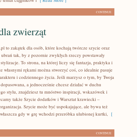
e temat ciągników i
[ Read More ]
CONTINUE
dla zwierząt
pl to zakątek dla osób, które kochają twórcze szycie oraz
ubrań tak, by z pozornie zwykłych rzeczy powstawały
tylizacje. To strona, na której liczy się fantazja, praktyka i
 że własnymi rękami można stworzyć coś, co idealnie pasuje
arakteru i codziennego życia. Jeśli marzysz o tym, by Twoja
 dopasowana, a jednocześnie chcesz działać w duchu
go stylu, znajdziesz tu mnóstwo inspiracji, wskazówek i
ecamy także Szycie dodatków i Warsztat krawiecki –
organizacja. Szycie może być uspokajające, ale bywa też
 zwłaszcza gdy w grę wchodzi przeróbka ulubionej kurtki,
[
CONTINUE