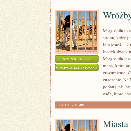
Wróżby
Margoseila to 
strona, który 
kim jesteś, jak
kiedykolwiek mi
Margoseila jest
STYCZEŃ - 26 - 2026
mapa, która po
WRÓŻBY
MOŻLIWOŚĆ KOMENTOWANIA
zrozumienie. Ci
FINANSOWE
ZOSTAŁA WYŁĄCZONA
znaczenie. Na 
I
podaną tak, by 
BIZNESOWE
osób, które ch
POSTED BY ADMIN
Miasta 