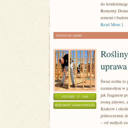
do konkretnego 
CZYTELNIKÓW
Remonty Domów 
remont i budow
Read More ]
POSTED BY ADMIN
Rośliny
uprawa
Świat roślin to
rzemiosłem w p
jak fragment p
STYCZEŃ - 27 - 2026
rosną zdrowo, a
ROŚLINY
MOŻLIWOŚĆ KOMENTOWANIA
Kraków i okoli
DONICZKOWE
ZOSTAŁA WYŁĄCZONA
jednocześnie d
–
– od małych za
PIELĘGNACJA