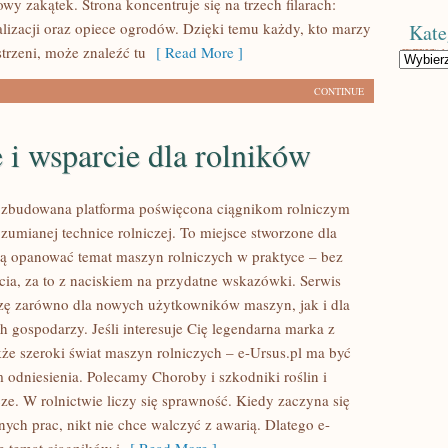
owy zakątek. Strona koncentruje się na trzech filarach:
alizacji oraz opiece ogrodów. Dzięki temu każdy, kto marzy
Kate
strzeni, może znaleźć tu
[ Read More ]
Kategorie
CONTINUE
 i wsparcie dla rolników
rozbudowana platforma poświęcona ciągnikom rolniczym
zumianej technice rolniczej. To miejsce stworzone dla
cą opanować temat maszyn rolniczych w praktyce – bez
ia, za to z naciskiem na przydatne wskazówki. Serwis
zę zarówno dla nowych użytkowników maszyn, jak i dla
 gospodarzy. Jeśli interesuje Cię legendarna marka z
akże szeroki świat maszyn rolniczych – e-Ursus.pl ma być
odniesienia. Polecamy Choroby i szkodniki roślin i
ze. W rolnictwie liczy się sprawność. Kiedy zaczyna się
ych prac, nikt nie chce walczyć z awarią. Dlatego e-