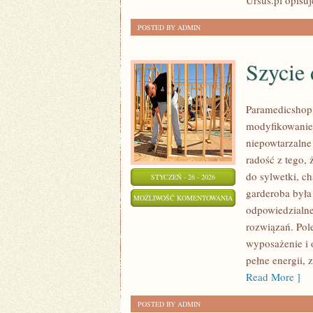
Ursus.pl opisuj
POSTED BY ADMIN
Szycie 
Paramedicshop.
modyfikowanie 
niepowtarzalne s
radość z tego,
do sylwetki, ch
STYCZEŃ - 26 - 2026
garderoba była
SZYCIE
MOŻLIWOŚĆ KOMENTOWANIA
odpowiedzialne
DLA
ZOSTAŁA WYŁĄCZONA
rozwiązań. Pol
ZWIERZĄT
wyposażenie i 
pełne energii,
Read More ]
POSTED BY ADMIN