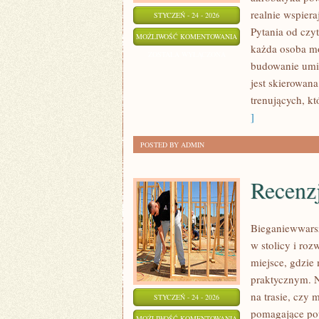
realnie wspier
STYCZEŃ - 24 - 2026
Pytania od czy
STYLE
MOŻLIWOŚĆ KOMENTOWANIA
każda osoba mo
TAŃCA
ZOSTAŁA WYŁĄCZONA
budowanie umie
jest skierowana
trenujących, k
]
POSTED BY ADMIN
Recenz
Bieganiewwarsz
w stolicy i roz
miejsce, gdzie
praktycznym. N
na trasie, czy 
STYCZEŃ - 24 - 2026
pomagające po
RECENZJE
MOŻLIWOŚĆ KOMENTOWANIA