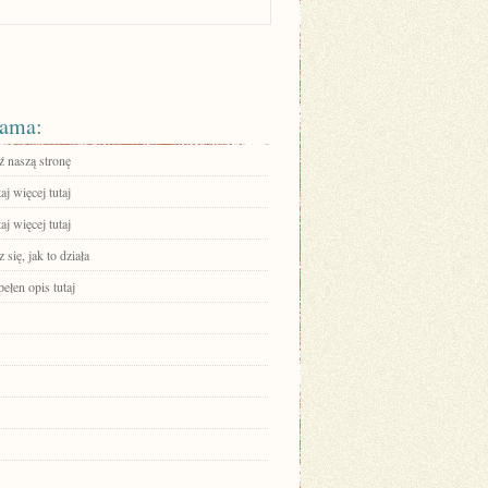
ama:
 naszą stronę
aj więcej tutaj
aj więcej tutaj
się, jak to działa
ełen opis tutaj