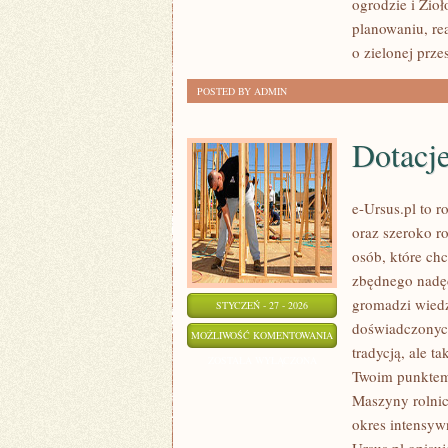
ogrodzie i Zioł
I
planowaniu, re
UPRAWA
o zielonej prze
POSTED BY ADMIN
Dotacje
e-Ursus.pl to 
oraz szeroko ro
osób, które ch
zbędnego nadęc
gromadzi wied
STYCZEŃ - 27 - 2026
doświadczonych
DOTACJE
MOŻLIWOŚĆ KOMENTOWANIA
tradycją, ale t
I
ZOSTAŁA WYŁĄCZONA
Twoim punktem 
WSPARCIE
Maszyny rolnic
DLA
okres intensywn
ROLNIKÓW