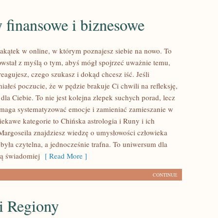
 finansowe i biznesowe
zakątek w online, w którym poznajesz siebie na nowo. To
powstał z myślą o tym, abyś mógł spojrzeć uważnie temu,
 reagujesz, czego szukasz i dokąd chcesz iść. Jeśli
ałeś poczucie, że w pędzie brakuje Ci chwili na refleksję,
 dla Ciebie. To nie jest kolejna zlepek suchych porad, lecz
maga systematyzować emocje i zamieniać zamieszanie w
ekawe kategorie to Chińska astrologia i Runy i ich
Margoseila znajdziesz wiedzę o umysłowości człowieka
była czytelna, a jednocześnie trafna. To uniwersum dla
cą świadomiej
[ Read More ]
CONTINUE
i Regiony