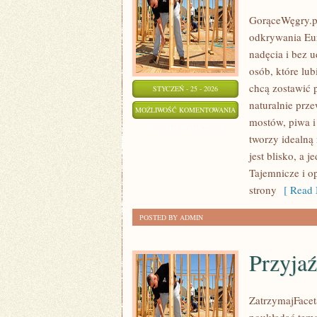
GorąceWęgry.pl 
odkrywania Eu
nadęcia i bez 
osób, które lu
chcą zostawić 
STYCZEŃ - 25 - 2026
naturalnie prze
MIASTA
MOŻLIWOŚĆ KOMENTOWANIA
mostów, piwa i
I
ZOSTAŁA WYŁĄCZONA
tworzy idealną
REGIONY
jest blisko, a 
Tajemnicze i o
strony
[ Read 
POSTED BY ADMIN
Przyjaź
ZatrzymajFaceta