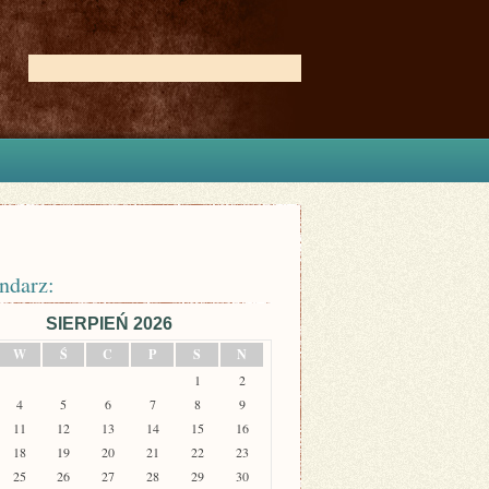
ndarz:
SIERPIEŃ 2026
W
Ś
C
P
S
N
1
2
4
5
6
7
8
9
11
12
13
14
15
16
18
19
20
21
22
23
25
26
27
28
29
30