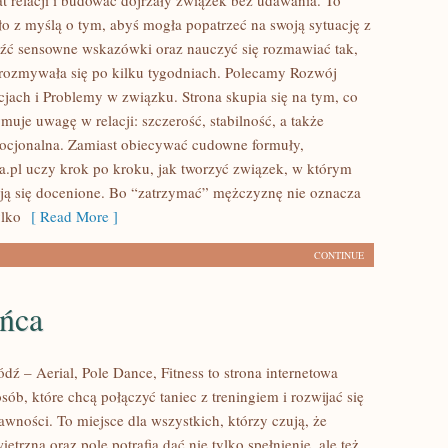
t relacji i budować dojrzały związek bez udawania. To
ło z myślą o tym, abyś mogła popatrzeć na swoją sytuację z
eźć sensowne wskazówki oraz nauczyć się rozmawiać tak,
 rozmywała się po kilku tygodniach. Polecamy Rozwój
cjach i Problemy w związku. Strona skupia się na tym, co
uje uwagę w relacji: szczerość, stabilność, a także
mocjonalna. Zamiast obiecywać cudowne formuły,
a.pl uczy krok po kroku, jak tworzyć związek, w którym
ują się docenione. Bo “zatrzymać” mężczyznę nie oznacza
ylko
[ Read More ]
CONTINUE
ańca
ź – Aerial, Pole Dance, Fitness to strona internetowa
sób, które chcą połączyć taniec z treningiem i rozwijać się
awności. To miejsce dla wszystkich, którzy czują, że
etrzna oraz pole potrafią dać nie tylko spełnienie, ale też