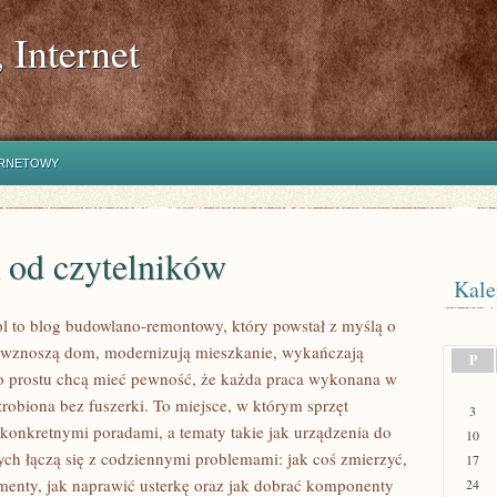
 Internet
ERNETOWY
 od czytelników
Kale
l to blog budowlano-remontowy, który powstał z myślą o
 wznoszą dom, modernizują mieszkanie, wykańczają
P
o prostu chcą mieć pewność, że każda praca wykonana w
zrobiona bez fuszerki. To miejsce, w którym sprzęt
3
z konkretnymi poradami, a tematy takie jak urządzenia do
10
ch łączą się z codziennymi problemami: jak coś zmierzyć,
17
ementy, jak naprawić usterkę oraz jak dobrać komponenty
24