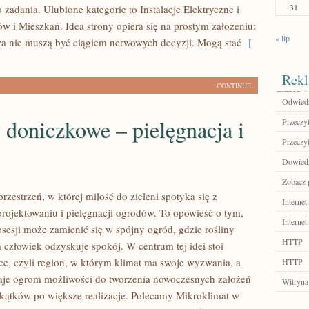
31
zadania. Ulubione kategorie to Instalacje Elektryczne i
i Mieszkań. Idea strony opiera się na prostym założeniu:
« lip
a nie muszą być ciągiem nerwowych decyzji. Mogą stać
[
Rekl
CONTINUE
Odwiedź
 doniczkowe – pielęgnacja i
Przeczyt
Przeczyt
Dowiedz 
Zobacz p
 przestrzeń, w której miłość do zieleni spotyka się z
Internet
rojektowaniu i pielęgnacji ogrodów. To opowieść o tym,
Internet
osesji może zamienić się w spójny ogród, gdzie rośliny
HTTP
 człowiek odzyskuje spokój. W centrum tej idei stoi
ce, czyli region, w którym klimat ma swoje wyzwania, a
HTTP
aje ogrom możliwości do tworzenia nowoczesnych założeń
Witryna
kątków po większe realizacje. Polecamy Mikroklimat w