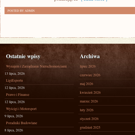
POSTED BY ADMIN
Ostatnie wpisy
Archiwa
Wynajem i Zarządzanie Nieruchomościami
lipiec 2026
13 lipca, 2026
czerwiec 2026
LigiEsportu
maj 2026
12 lipca, 2026
kwiecień 2026
Prawo i Finanse
marzec 2026
12 lipca, 2026
Wyścigi i Motorsport
luty 2026
9 lipca, 2026
styczeń 2026
Poradniki Budowlane
grudzień 2025
8 lipca, 2026