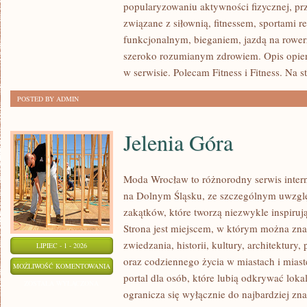
popularyzowaniu aktywności fizycznej, pr
PSYCHOLOGIA
związane z siłownią, fitnessem, sportami r
SPORTU
funkcjonalnym, bieganiem, jazdą na rowerz
szeroko rozumianym zdrowiem. Opis opier
w serwisie. Polecam Fitness i Fitness. Na s
POSTED BY ADMIN
Jelenia Góra
Moda Wrocław to różnorodny serwis inte
na Dolnym Śląsku, ze szczególnym uwzgl
zakątków, które tworzą niezwykle inspirują
Strona jest miejscem, w którym można zna
zwiedzania, historii, kultury, architektury,
LIPIEC - 1 - 2026
oraz codziennego życia w miastach i mias
JELENIA
MOŻLIWOŚĆ KOMENTOWANIA
portal dla osób, które lubią odkrywać lok
GÓRA
ZOSTAŁA WYŁĄCZONA
ogranicza się wyłącznie do najbardziej zna