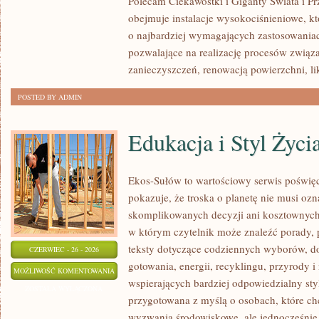
Polecam Ciekawostki i Giganty Świata i Pr
obejmuje instalacje wysokociśnieniowe, k
o najbardziej wymagających zastosowania
pozwalające na realizację procesów zwią
zanieczyszczeń, renowacją powierzchni, li
POSTED BY ADMIN
Edukacja i Styl Życi
Ekos-Sułów to wartościowy serwis poświęco
pokazuje, że troska o planetę nie musi oz
skomplikowanych decyzji ani kosztownych 
w którym czytelnik może znaleźć porady, 
teksty dotyczące codziennych wyborów, d
CZERWIEC - 26 - 2026
gotowania, energii, recyklingu, przyrody
EDUKACJA
MOŻLIWOŚĆ KOMENTOWANIA
wspierających bardziej odpowiedzialny styl
I
ZOSTAŁA WYŁĄCZONA
przygotowana z myślą o osobach, które c
STYL
wyzwania środowiskowe, ale jednocześnie 