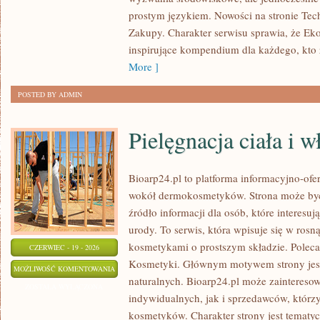
ŻYCIA
prostym językiem. Nowości na stronie Tec
Zakupy. Charakter serwisu sprawia, że Ek
inspirujące kompendium dla każdego, kto z
More ]
POSTED BY ADMIN
Pielęgnacja ciała i 
Bioarp24.pl to platforma informacyjno-ofer
wokół dermokosmetyków. Strona może być
źródło informacji dla osób, które interesu
urody. To serwis, która wpisuje się w rosn
kosmetykami o prostszym składzie. Polec
CZERWIEC - 19 - 2026
Kosmetyki. Głównym motywem strony jes
PIELĘGNACJA
MOŻLIWOŚĆ KOMENTOWANIA
naturalnych. Bioarp24.pl może zaintereso
CIAŁA
ZOSTAŁA WYŁĄCZONA
indywidualnych, jak i sprzedawców, któr
I
kosmetyków. Charakter strony jest tematyc