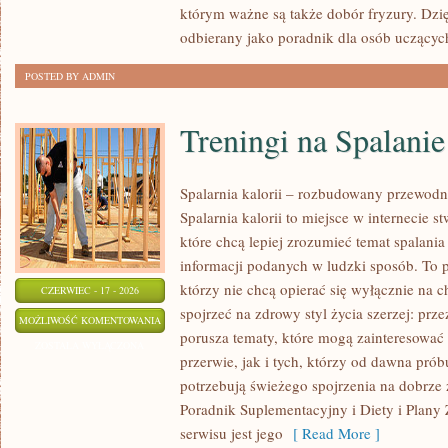
którym ważne są także dobór fryzury. Dzi
odbierany jako poradnik dla osób uczącyc
POSTED BY ADMIN
Treningi na Spalanie
Spalarnia kalorii – rozbudowany przewodn
Spalarnia kalorii to miejsce w internecie 
które chcą lepiej zrozumieć temat spalania
informacji podanych w ludzki sposób. To p
którzy nie chcą opierać się wyłącznie na 
CZERWIEC - 17 - 2026
spojrzeć na zdrowy styl życia szerzej: prz
TRENINGI
MOŻLIWOŚĆ KOMENTOWANIA
porusza tematy, które mogą zainteresowa
NA
ZOSTAŁA WYŁĄCZONA
przerwie, jak i tych, którzy od dawna prób
SPALANIE
potrzebują świeżego spojrzenia na dobrze
KALORII
Poradnik Suplementacyjny i Diety i Plany
serwisu jest jego
[ Read More ]