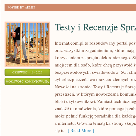
POSTED BY ADMIN
Testy i Recenzje Spr
Internat.com.pl to rozbudowany portal po
oraz wszystkim zagadnieniom, które mają
korzystaniem z sprzętu elektronicznego.
miejscem dla osób, które chcą przyswoić św
bezprzewodowych, światłowodów, 5G, chm
CZERWIEC - 16 - 2026
cyberbezpieczeństwa oraz codziennych ro
TESTY
MOŻLIWOŚĆ KOMENTOWANIA
Nowości na stronie: Testy i Recenzje Sprzę
I
ZOSTAŁA WYŁĄCZONA
przestrzeń, w którym nowoczesna komunik
RECENZJE
bliski użytkownikowi. Zamiast techniczne
SPRZĘTU
znaleźć tu omówienia, które pomagają zab
może pełnić funkcję poradnika dla każdeg
z internetu. Główna tematyka strony skupia
się tu
[ Read More ]