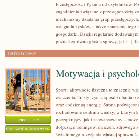
Przestępczość i Pytania od czytelników. Po
MAFIA
zagadnienia związane z przestępczością z
mechanizmy działania grup przestępczych, 
osiągania zysków, a także znaczenie tego r
gospodarki. Dzięki regularnie dodawanym
poznać zarówno głośne sprawy, jak i
[ Re
POSTED BY ADMIN
Motywacja i psychol
Sport i aktywność fizyczna to znacznie wię
ćwiczenia. To styl życia, sposób dbania o
oraz codzienną energię. Strona poświęcona
rozbudowane centrum wiedzy, w którym k
początkujący, jak i zaawansowany – może 
LIPIEC - 3 - 2026
dotyczące treningów, ćwiczeń, zdrowego st
MOTYWACJA
MOŻLIWOŚĆ KOMENTOWANIA
świadomego rozwijania własnej sprawności
I
ZOSTAŁA WYŁĄCZONA