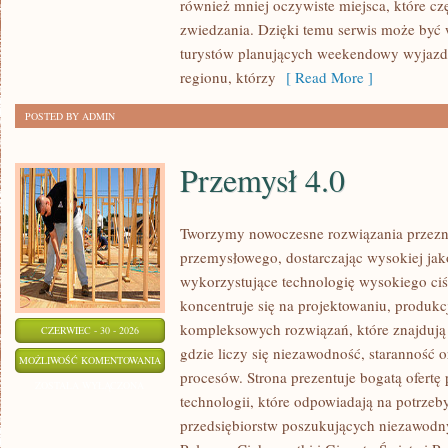
również mniej oczywiste miejsca, które c
zwiedzania. Dzięki temu serwis może być
turystów planujących weekendowy wyjazd,
regionu, którzy
[ Read More ]
POSTED BY ADMIN
Przemysł 4.0
Tworzymy nowoczesne rozwiązania przezn
przemysłowego, dostarczając wysokiej jak
wykorzystujące technologię wysokiego ciś
koncentruje się na projektowaniu, produkc
kompleksowych rozwiązań, które znajdują
CZERWIEC - 30 - 2026
gdzie liczy się niezawodność, starannoś
PRZEMYSŁ
MOŻLIWOŚĆ KOMENTOWANIA
procesów. Strona prezentuje bogatą ofertę
4.0
ZOSTAŁA WYŁĄCZONA
technologii, które odpowiadają na potrze
przedsiębiorstw poszukujących niezawodn