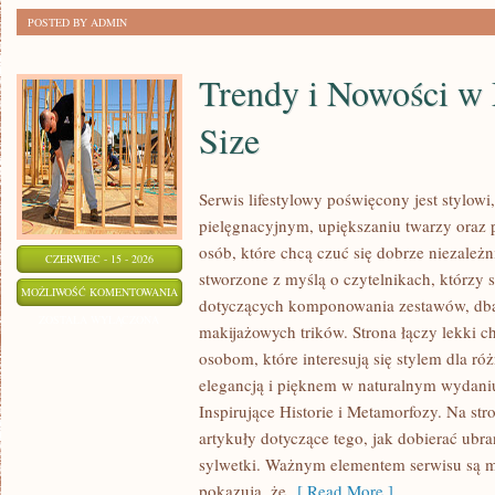
POSTED BY ADMIN
Trendy i Nowości w
Size
Serwis lifestylowy poświęcony jest stylowi
pielęgnacyjnym, upiększaniu twarzy ora
osób, które chcą czuć się dobrze niezależn
CZERWIEC - 15 - 2026
stworzone z myślą o czytelnikach, którzy 
TRENDY
MOŻLIWOŚĆ KOMENTOWANIA
dotyczących komponowania zestawów, dban
I
ZOSTAŁA WYŁĄCZONA
makijażowych trików. Strona łączy lekki ch
NOWOŚCI
osobom, które interesują się stylem dla ró
W
elegancją i pięknem w naturalnym wydaniu
MODZIE
Inspirujące Historie i Metamorfozy. Na str
PLUS
artykuły dotyczące tego, jak dobierać ubra
SIZE
sylwetki. Ważnym elementem serwisu są 
pokazują, że
[ Read More ]