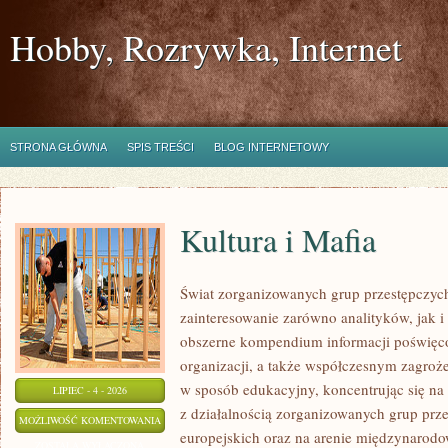
Hobby, Rozrywka, Internet
STRONA GŁÓWNA
SPIS TREŚCI
BLOG INTERNETOWY
Kultura i Mafia
Świat zorganizowanych grup przestępczych
zainteresowanie zarówno analityków, jak i
obszerne kompendium informacji poświęcone
organizacji, a także współczesnym zagroż
w sposób edukacyjny, koncentrując się n
LIPIEC - 4 - 2026
z działalnością zorganizowanych grup prz
KULTURA
MOŻLIWOŚĆ KOMENTOWANIA
europejskich oraz na arenie międzynarod
I
ZOSTAŁA WYŁĄCZONA