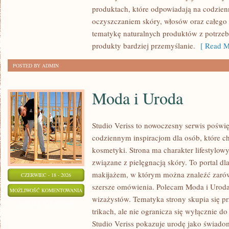
WŁOSÓW
produktach, które odpowiadają na codzien
oczyszczaniem skóry, włosów oraz całego 
tematykę naturalnych produktów z potrzeb
produkty bardziej przemyślanie.
[ Read M
POSTED BY ADMIN
Moda i Uroda
Studio Veriss to nowoczesny serwis poświ
codziennym inspiracjom dla osób, które c
kosmetyki. Strona ma charakter lifestylowy
związane z pielęgnacją skóry. To portal d
makijażem, w którym można znaleźć zarówn
CZERWIEC - 18 - 2026
szersze omówienia. Polecam Moda i Uroda i
MODA
MOŻLIWOŚĆ KOMENTOWANIA
wizażystów. Tematyka strony skupia się 
I
ZOSTAŁA WYŁĄCZONA
trikach, ale nie ogranicza się wyłącznie 
URODA
Studio Veriss pokazuje urodę jako świado