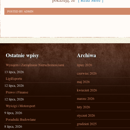
pokazują, że
[ Read More ]
POSTED BY ADMIN
Ostatnie wpisy
Archiwa
Wynajem i Zarządzanie Nieruchomościami
lipiec 2026
13 lipca, 2026
czerwiec 2026
LigiEsportu
maj 2026
12 lipca, 2026
kwiecień 2026
Prawo i Finanse
marzec 2026
12 lipca, 2026
Wyścigi i Motorsport
luty 2026
9 lipca, 2026
styczeń 2026
Poradniki Budowlane
grudzień 2025
8 lipca, 2026