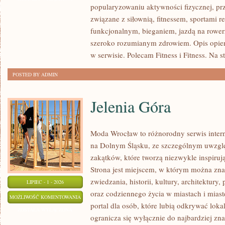
popularyzowaniu aktywności fizycznej, pr
PSYCHOLOGIA
związane z siłownią, fitnessem, sportami r
SPORTU
funkcjonalnym, bieganiem, jazdą na rowerz
szeroko rozumianym zdrowiem. Opis opier
w serwisie. Polecam Fitness i Fitness. Na s
POSTED BY ADMIN
Jelenia Góra
Moda Wrocław to różnorodny serwis inte
na Dolnym Śląsku, ze szczególnym uwzgl
zakątków, które tworzą niezwykle inspirują
Strona jest miejscem, w którym można zna
zwiedzania, historii, kultury, architektury,
LIPIEC - 1 - 2026
oraz codziennego życia w miastach i mias
JELENIA
MOŻLIWOŚĆ KOMENTOWANIA
portal dla osób, które lubią odkrywać lok
GÓRA
ZOSTAŁA WYŁĄCZONA
ogranicza się wyłącznie do najbardziej zna