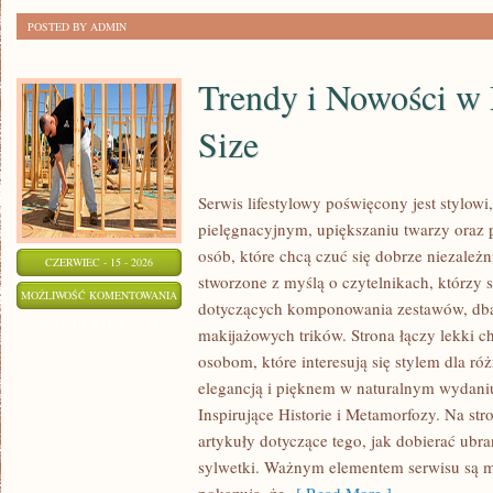
POSTED BY ADMIN
Trendy i Nowości w
Size
Serwis lifestylowy poświęcony jest stylowi
pielęgnacyjnym, upiększaniu twarzy ora
osób, które chcą czuć się dobrze niezależn
CZERWIEC - 15 - 2026
stworzone z myślą o czytelnikach, którzy 
TRENDY
MOŻLIWOŚĆ KOMENTOWANIA
dotyczących komponowania zestawów, dban
I
ZOSTAŁA WYŁĄCZONA
makijażowych trików. Strona łączy lekki ch
NOWOŚCI
osobom, które interesują się stylem dla ró
W
elegancją i pięknem w naturalnym wydaniu
MODZIE
Inspirujące Historie i Metamorfozy. Na str
PLUS
artykuły dotyczące tego, jak dobierać ubra
SIZE
sylwetki. Ważnym elementem serwisu są 