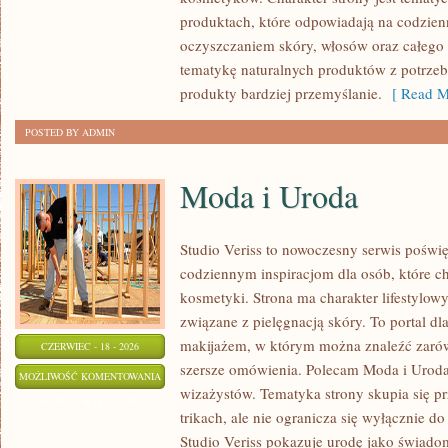
WŁOSÓW
produktach, które odpowiadają na codzien
oczyszczaniem skóry, włosów oraz całego 
tematykę naturalnych produktów z potrzeb
produkty bardziej przemyślanie.
[ Read M
POSTED BY ADMIN
Moda i Uroda
Studio Veriss to nowoczesny serwis poświ
codziennym inspiracjom dla osób, które c
kosmetyki. Strona ma charakter lifestylowy
związane z pielęgnacją skóry. To portal d
makijażem, w którym można znaleźć zarówn
CZERWIEC - 18 - 2026
szersze omówienia. Polecam Moda i Uroda i
MODA
MOŻLIWOŚĆ KOMENTOWANIA
wizażystów. Tematyka strony skupia się 
I
ZOSTAŁA WYŁĄCZONA
trikach, ale nie ogranicza się wyłącznie 
URODA
Studio Veriss pokazuje urodę jako świado