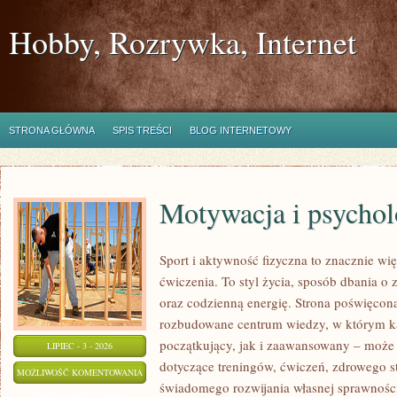
Hobby, Rozrywka, Internet
STRONA GŁÓWNA
SPIS TREŚCI
BLOG INTERNETOWY
Motywacja i psychol
Sport i aktywność fizyczna to znacznie wię
ćwiczenia. To styl życia, sposób dbania o
oraz codzienną energię. Strona poświęcona
rozbudowane centrum wiedzy, w którym k
początkujący, jak i zaawansowany – może 
LIPIEC - 3 - 2026
dotyczące treningów, ćwiczeń, zdrowego st
MOTYWACJA
MOŻLIWOŚĆ KOMENTOWANIA
świadomego rozwijania własnej sprawności
I
ZOSTAŁA WYŁĄCZONA