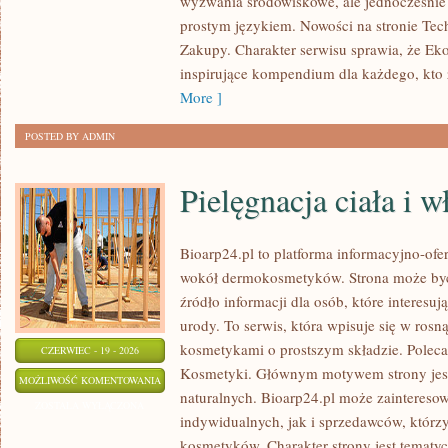
wyzwania środowiskowe, ale jednocześnie 
ŻYCIA
prostym językiem. Nowości na stronie Tec
Zakupy. Charakter serwisu sprawia, że Ek
inspirujące kompendium dla każdego, kto z
More ]
POSTED BY ADMIN
Pielęgnacja ciała i 
Bioarp24.pl to platforma informacyjno-ofer
wokół dermokosmetyków. Strona może być
źródło informacji dla osób, które interesu
urody. To serwis, która wpisuje się w rosn
kosmetykami o prostszym składzie. Polec
CZERWIEC - 19 - 2026
Kosmetyki. Głównym motywem strony jes
PIELĘGNACJA
MOŻLIWOŚĆ KOMENTOWANIA
naturalnych. Bioarp24.pl może zaintereso
CIAŁA
ZOSTAŁA WYŁĄCZONA
indywidualnych, jak i sprzedawców, któr
I
kosmetyków. Charakter strony jest tematyc