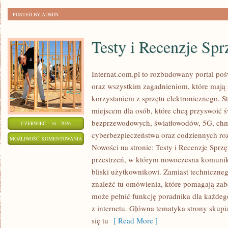
POSTED BY ADMIN
Testy i Recenzje Spr
Internat.com.pl to rozbudowany portal po
oraz wszystkim zagadnieniom, które mają
korzystaniem z sprzętu elektronicznego.
miejscem dla osób, które chcą przyswoić św
bezprzewodowych, światłowodów, 5G, chm
CZERWIEC - 16 - 2026
cyberbezpieczeństwa oraz codziennych ro
TESTY
MOŻLIWOŚĆ KOMENTOWANIA
Nowości na stronie: Testy i Recenzje Sprzę
I
ZOSTAŁA WYŁĄCZONA
przestrzeń, w którym nowoczesna komunik
RECENZJE
bliski użytkownikowi. Zamiast techniczne
SPRZĘTU
znaleźć tu omówienia, które pomagają zab
może pełnić funkcję poradnika dla każdeg
z internetu. Główna tematyka strony skupia
się tu
[ Read More ]