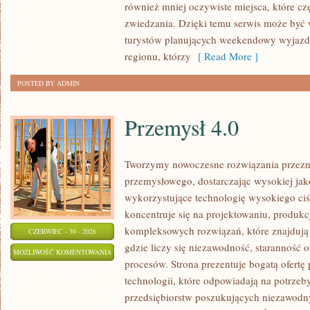
również mniej oczywiste miejsca, które c
zwiedzania. Dzięki temu serwis może być
turystów planujących weekendowy wyjazd,
regionu, którzy
[ Read More ]
POSTED BY ADMIN
Przemysł 4.0
Tworzymy nowoczesne rozwiązania przezn
przemysłowego, dostarczając wysokiej jak
wykorzystujące technologię wysokiego ciś
koncentruje się na projektowaniu, produkc
kompleksowych rozwiązań, które znajdują
CZERWIEC - 30 - 2026
gdzie liczy się niezawodność, starannoś
PRZEMYSŁ
MOŻLIWOŚĆ KOMENTOWANIA
procesów. Strona prezentuje bogatą ofertę
4.0
ZOSTAŁA WYŁĄCZONA
technologii, które odpowiadają na potrze
przedsiębiorstw poszukujących niezawodn