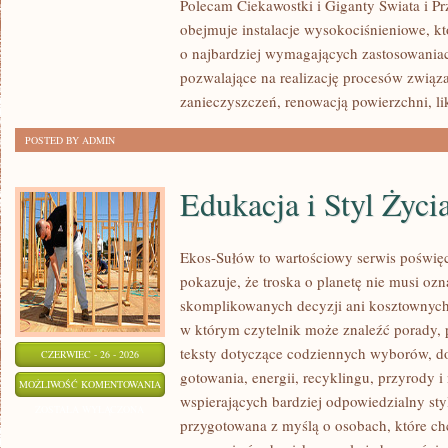
Polecam Ciekawostki i Giganty Świata i Pr
obejmuje instalacje wysokociśnieniowe, k
o najbardziej wymagających zastosowania
pozwalające na realizację procesów zwią
zanieczyszczeń, renowacją powierzchni, li
POSTED BY ADMIN
Edukacja i Styl Życi
Ekos-Sułów to wartościowy serwis poświęco
pokazuje, że troska o planetę nie musi oz
skomplikowanych decyzji ani kosztownych 
w którym czytelnik może znaleźć porady, 
teksty dotyczące codziennych wyborów, d
CZERWIEC - 26 - 2026
gotowania, energii, recyklingu, przyrody
EDUKACJA
MOŻLIWOŚĆ KOMENTOWANIA
wspierających bardziej odpowiedzialny styl
I
ZOSTAŁA WYŁĄCZONA
przygotowana z myślą o osobach, które c
STYL