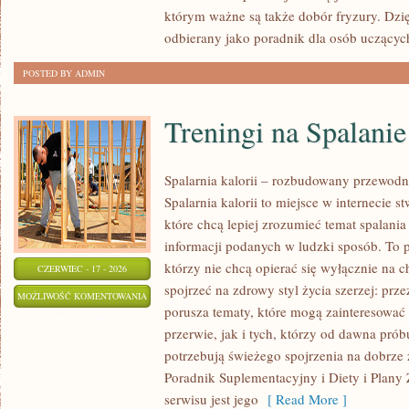
którym ważne są także dobór fryzury. Dzi
odbierany jako poradnik dla osób uczącyc
POSTED BY ADMIN
Treningi na Spalanie
Spalarnia kalorii – rozbudowany przewodn
Spalarnia kalorii to miejsce w internecie 
które chcą lepiej zrozumieć temat spalania
informacji podanych w ludzki sposób. To p
którzy nie chcą opierać się wyłącznie na 
CZERWIEC - 17 - 2026
spojrzeć na zdrowy styl życia szerzej: prz
TRENINGI
MOŻLIWOŚĆ KOMENTOWANIA
porusza tematy, które mogą zainteresowa
NA
ZOSTAŁA WYŁĄCZONA
przerwie, jak i tych, którzy od dawna prób
SPALANIE
potrzebują świeżego spojrzenia na dobrze
KALORII
Poradnik Suplementacyjny i Diety i Plany
serwisu jest jego
[ Read More ]