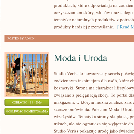
WŁOSÓW
produktach, które odpowiadają na codzien
oczyszczaniem skóry, włosów oraz całego 
tematykę naturalnych produktów z potrzeb
produkty bardziej przemyślanie.
[ Read M
POSTED BY ADMIN
Moda i Uroda
Studio Veriss to nowoczesny serwis poświ
codziennym inspiracjom dla osób, które c
kosmetyki. Strona ma charakter lifestylowy
związane z pielęgnacją skóry. To portal d
makijażem, w którym można znaleźć zarówn
CZERWIEC - 18 - 2026
szersze omówienia. Polecam Moda i Uroda i
MODA
MOŻLIWOŚĆ KOMENTOWANIA
wizażystów. Tematyka strony skupia się 
I
ZOSTAŁA WYŁĄCZONA
trikach, ale nie ogranicza się wyłącznie 
URODA
Studio Veriss pokazuje urodę jako świado