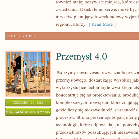
również mniej oczywiste miejsca, które c
zwiedzania. Dzięki temu serwis może być
turystów planujących weekendowy wyjazd,
regionu, którzy
[ Read More ]
POSTED BY ADMIN
Przemysł 4.0
Tworzymy nowoczesne rozwiązania przezn
przemysłowego, dostarczając wysokiej jak
wykorzystujące technologię wysokiego ciś
koncentruje się na projektowaniu, produkc
kompleksowych rozwiązań, które znajdują
CZERWIEC - 30 - 2026
gdzie liczy się niezawodność, starannoś
PRZEMYSŁ
MOŻLIWOŚĆ KOMENTOWANIA
procesów. Strona prezentuje bogatą ofertę
4.0
ZOSTAŁA WYŁĄCZONA
technologii, które odpowiadają na potrze
przedsiębiorstw poszukujących niezawodn