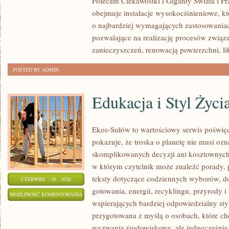
Polecam Ciekawostki i Giganty Świata i Pr
obejmuje instalacje wysokociśnieniowe, k
o najbardziej wymagających zastosowania
pozwalające na realizację procesów zwią
zanieczyszczeń, renowacją powierzchni, li
POSTED BY ADMIN
Edukacja i Styl Życi
Ekos-Sułów to wartościowy serwis poświęco
pokazuje, że troska o planetę nie musi oz
skomplikowanych decyzji ani kosztownych 
w którym czytelnik może znaleźć porady, 
teksty dotyczące codziennych wyborów, d
CZERWIEC - 26 - 2026
gotowania, energii, recyklingu, przyrody
EDUKACJA
MOŻLIWOŚĆ KOMENTOWANIA
wspierających bardziej odpowiedzialny styl
I
ZOSTAŁA WYŁĄCZONA
przygotowana z myślą o osobach, które c
STYL
wyzwania środowiskowe, ale jednocześnie 