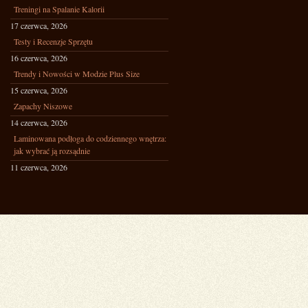
Treningi na Spalanie Kalorii
17 czerwca, 2026
Testy i Recenzje Sprzętu
16 czerwca, 2026
Trendy i Nowości w Modzie Plus Size
15 czerwca, 2026
Zapachy Niszowe
14 czerwca, 2026
Laminowana podłoga do codziennego wnętrza:
jak wybrać ją rozsądnie
11 czerwca, 2026