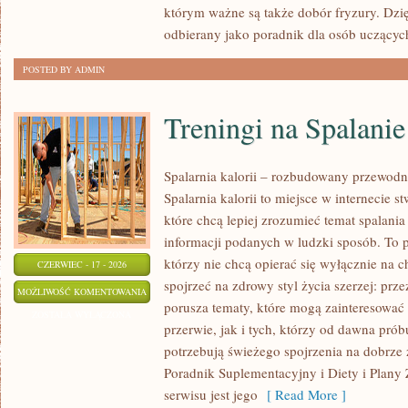
którym ważne są także dobór fryzury. Dzi
odbierany jako poradnik dla osób uczącyc
POSTED BY ADMIN
Treningi na Spalanie
Spalarnia kalorii – rozbudowany przewodn
Spalarnia kalorii to miejsce w internecie 
które chcą lepiej zrozumieć temat spalania
informacji podanych w ludzki sposób. To p
którzy nie chcą opierać się wyłącznie na 
CZERWIEC - 17 - 2026
spojrzeć na zdrowy styl życia szerzej: prz
TRENINGI
MOŻLIWOŚĆ KOMENTOWANIA
porusza tematy, które mogą zainteresowa
NA
ZOSTAŁA WYŁĄCZONA
przerwie, jak i tych, którzy od dawna prób
SPALANIE
potrzebują świeżego spojrzenia na dobrze
KALORII
Poradnik Suplementacyjny i Diety i Plany
serwisu jest jego
[ Read More ]