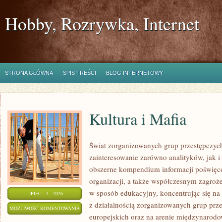
Hobby, Rozrywka, Internet
STRONA GŁÓWNA
SPIS TREŚCI
BLOG INTERNETOWY
Kultura i Mafia
Świat zorganizowanych grup przestępczych
zainteresowanie zarówno analityków, jak i
obszerne kompendium informacji poświęcone
organizacji, a także współczesnym zagroż
w sposób edukacyjny, koncentrując się n
LIPIEC - 4 - 2026
z działalnością zorganizowanych grup prz
KULTURA
MOŻLIWOŚĆ KOMENTOWANIA
europejskich oraz na arenie międzynarod
I
ZOSTAŁA WYŁĄCZONA