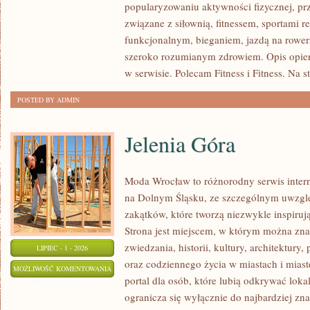
popularyzowaniu aktywności fizycznej, pr
PSYCHOLOGIA
związane z siłownią, fitnessem, sportami r
SPORTU
funkcjonalnym, bieganiem, jazdą na rowerz
szeroko rozumianym zdrowiem. Opis opier
w serwisie. Polecam Fitness i Fitness. Na s
POSTED BY ADMIN
Jelenia Góra
Moda Wrocław to różnorodny serwis inte
na Dolnym Śląsku, ze szczególnym uwzgl
zakątków, które tworzą niezwykle inspirują
Strona jest miejscem, w którym można zna
zwiedzania, historii, kultury, architektury,
LIPIEC - 1 - 2026
oraz codziennego życia w miastach i mias
JELENIA
MOŻLIWOŚĆ KOMENTOWANIA
portal dla osób, które lubią odkrywać lok
GÓRA
ZOSTAŁA WYŁĄCZONA
ogranicza się wyłącznie do najbardziej zna