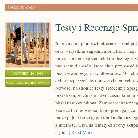
POSTED BY ADMIN
Testy i Recenzje Spr
Internat.com.pl to rozbudowany portal po
oraz wszystkim zagadnieniom, które mają
korzystaniem z sprzętu elektronicznego.
miejscem dla osób, które chcą przyswoić św
bezprzewodowych, światłowodów, 5G, chm
CZERWIEC - 16 - 2026
cyberbezpieczeństwa oraz codziennych ro
TESTY
MOŻLIWOŚĆ KOMENTOWANIA
Nowości na stronie: Testy i Recenzje Sprzę
I
ZOSTAŁA WYŁĄCZONA
przestrzeń, w którym nowoczesna komunik
RECENZJE
bliski użytkownikowi. Zamiast techniczne
SPRZĘTU
znaleźć tu omówienia, które pomagają zab
może pełnić funkcję poradnika dla każdeg
z internetu. Główna tematyka strony skupia
się tu
[ Read More ]