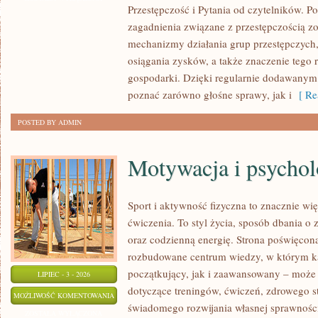
Przestępczość i Pytania od czytelników. Po
MAFIA
zagadnienia związane z przestępczością z
mechanizmy działania grup przestępczych, 
osiągania zysków, a także znaczenie tego r
gospodarki. Dzięki regularnie dodawanym
poznać zarówno głośne sprawy, jak i
[ Re
POSTED BY ADMIN
Motywacja i psychol
Sport i aktywność fizyczna to znacznie wię
ćwiczenia. To styl życia, sposób dbania o
oraz codzienną energię. Strona poświęcona
rozbudowane centrum wiedzy, w którym k
początkujący, jak i zaawansowany – może 
LIPIEC - 3 - 2026
dotyczące treningów, ćwiczeń, zdrowego st
MOTYWACJA
MOŻLIWOŚĆ KOMENTOWANIA
świadomego rozwijania własnej sprawności
I
ZOSTAŁA WYŁĄCZONA