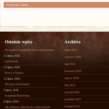
POSTED BY ADMIN
Ostatnie wpisy
Archiwa
Wynajem i Zarządzanie Nieruchomościami
lipiec 2026
13 lipca, 2026
czerwiec 2026
LigiEsportu
maj 2026
12 lipca, 2026
kwiecień 2026
Prawo i Finanse
marzec 2026
12 lipca, 2026
Wyścigi i Motorsport
luty 2026
9 lipca, 2026
styczeń 2026
Poradniki Budowlane
grudzień 2025
8 lipca, 2026
listopad 2025
Jak dobierać zabawki do wieku dziecka