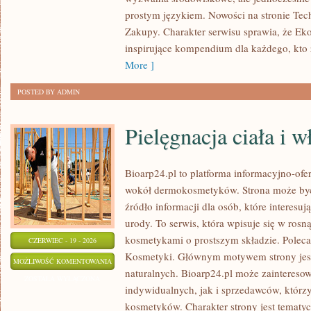
ŻYCIA
prostym językiem. Nowości na stronie Tec
Zakupy. Charakter serwisu sprawia, że Ek
inspirujące kompendium dla każdego, kto z
More ]
POSTED BY ADMIN
Pielęgnacja ciała i 
Bioarp24.pl to platforma informacyjno-ofer
wokół dermokosmetyków. Strona może być
źródło informacji dla osób, które interesu
urody. To serwis, która wpisuje się w rosn
kosmetykami o prostszym składzie. Polec
CZERWIEC - 19 - 2026
Kosmetyki. Głównym motywem strony jes
PIELĘGNACJA
MOŻLIWOŚĆ KOMENTOWANIA
naturalnych. Bioarp24.pl może zaintereso
CIAŁA
ZOSTAŁA WYŁĄCZONA
indywidualnych, jak i sprzedawców, któr
I
kosmetyków. Charakter strony jest tematyc